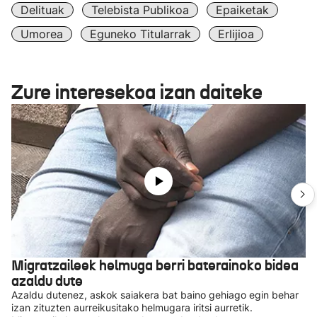
Delituak
Telebista Publikoa
Epaiketak
Umorea
Eguneko Titularrak
Erlijioa
Zure interesekoa izan daiteke
Migratzaileek helmuga berri baterainoko bidea
azaldu dute
Azaldu dutenez, askok saiakera bat baino gehiago egin behar
izan zituzten aurreikusitako helmugara iritsi aurretik.