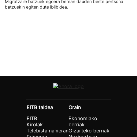
Migratzaile batzuek egoera berean dauden beste pertsona
batzuekin egiten dute ibilbidea.
EITB taldea
Orain
EITB
Ekonomiako
Kirolak
berriak
Telebista nahieran
Gizarteko berriak
Primeran
Nazioarteko