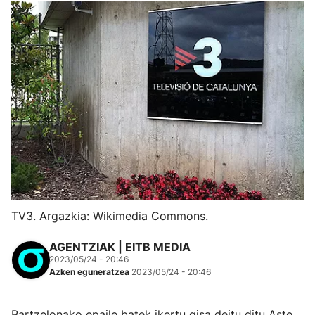
TV3. Argazkia: Wikimedia Commons.
AGENTZIAK | EITB MEDIA
2023/05/24 - 20:46
Azken eguneratzea
2023/05/24 - 20:46
Bartzelonako epaile batek ikertu gisa deitu ditu Aste