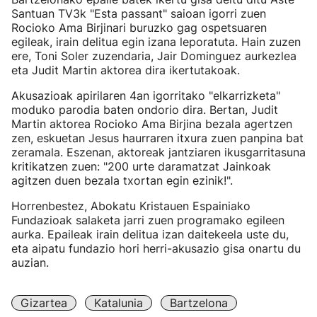
Santuan TV3k "Esta passant" saioan igorri zuen
Rocioko Ama Birjinari buruzko gag ospetsuaren
egileak, irain delitua egin izana leporatuta. Hain zuzen
ere, Toni Soler zuzendaria, Jair Dominguez aurkezlea
eta Judit Martin aktorea dira ikertutakoak.
Akusazioak apirilaren 4an igorritako "elkarrizketa"
moduko parodia baten ondorio dira. Bertan, Judit
Martin aktorea Rocioko Ama Birjina bezala agertzen
zen, eskuetan Jesus haurraren itxura zuen panpina bat
zeramala. Eszenan, aktoreak jantziaren ikusgarritasuna
kritikatzen zuen: "200 urte daramatzat Jainkoak
agitzen duen bezala txortan egin ezinik!".
Horrenbestez, Abokatu Kristauen Espainiako
Fundazioak salaketa jarri zuen programako egileen
aurka. Epaileak irain delitua izan daitekeela uste du,
eta aipatu fundazio hori herri-akusazio gisa onartu du
auzian.
Gizartea
Katalunia
Bartzelona