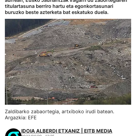
aurrean, Eusko Jaurlaritzak iragarri du zabortegiaren
titulartasuna berriro hartu eta egonkortasunari
buruzko beste azterketa bat eskatuko duela.
Zaldibarko zabaortegia, artxiboko irudi batean.
Argazkia: EFE
IDOIA ALBERDI ETXANIZ | EITB MEDIA