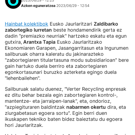
2023/06/29 - 12:25
Azken eguneratzea
2023/06/29 - 12:54
Hainbat kolektibok
Eusko Jaurlaritzari
Zaldibarko
zabortegiko lurretan
beste hondamendirik gerta ez
dadin "premiazko neurriak" hartzeko eskatu eta egun
gutxira,
Arantxa Tapia
Eusko Jaurlaritzako
Ekonomiaren Garapen, Jasangarritasun eta Ingurumen
sailburuak oharra kaleratu du jakinarazteko
"zabortegiaren titulartasuna modu subsidiarioan" bere
gain hartuko duela berriro eta zabortegiaren
egonkortasunari buruzko azterketa egingo duela
"lehenbailehen".
Sailburuak salatu duenez, "Verter Recycling enpresak
ez ditu behar bezala egin zabortegiaren kontrol-,
mantentze- eta jarraipen-lanak", eta, ondorioz,
"azpiegituraren baldintzak
nabarmen okertu
dira, eta
ziurgabetasun egoera sortu". Egin berri duen
ikuskapen tekniko baten bidez baieztatu du egoera
hori Jaurlaritzak.