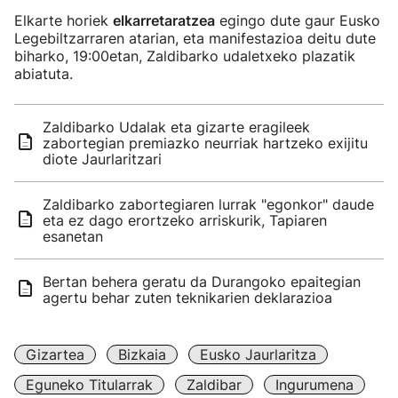
Elkarte horiek
elkarretaratzea
egingo dute gaur Eusko
Legebiltzarraren atarian, eta manifestazioa deitu dute
biharko, 19:00etan, Zaldibarko udaletxeko plazatik
abiatuta.
Zaldibarko Udalak eta gizarte eragileek
zabortegian premiazko neurriak hartzeko exijitu
diote Jaurlaritzari
Zaldibarko zabortegiaren lurrak "egonkor" daude
eta ez dago erortzeko arriskurik, Tapiaren
esanetan
Bertan behera geratu da Durangoko epaitegian
agertu behar zuten teknikarien deklarazioa
Gizartea
Bizkaia
Eusko Jaurlaritza
Eguneko Titularrak
Zaldibar
Ingurumena