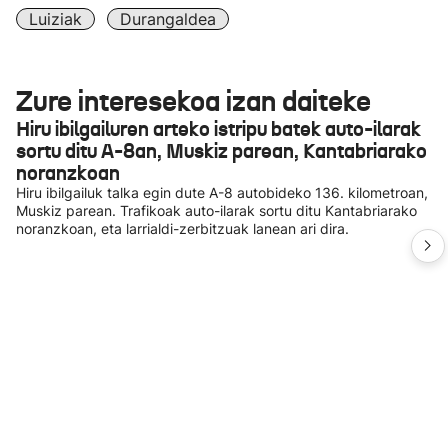
Luiziak
Durangaldea
Zure interesekoa izan daiteke
Hiru ibilgailuren arteko istripu batek auto-ilarak
sortu ditu A-8an, Muskiz parean, Kantabriarako
noranzkoan
Hiru ibilgailuk talka egin dute A-8 autobideko 136. kilometroan,
Muskiz parean. Trafikoak auto-ilarak sortu ditu Kantabriarako
noranzkoan, eta larrialdi-zerbitzuak lanean ari dira.