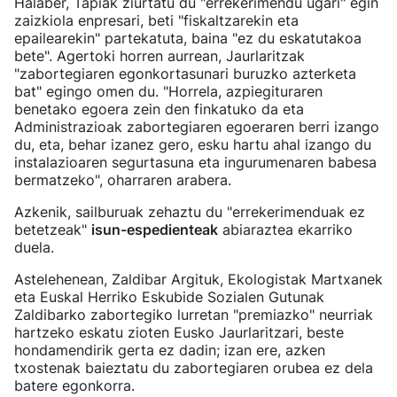
Halaber, Tapiak ziurtatu du "errekerimendu ugari" egin
zaizkiola enpresari, beti "fiskaltzarekin eta
epailearekin" partekatuta, baina "ez du eskatutakoa
bete". Agertoki horren aurrean, Jaurlaritzak
"zabortegiaren egonkortasunari buruzko azterketa
bat" egingo omen du. "Horrela, azpiegituraren
benetako egoera zein den finkatuko da eta
Administrazioak zabortegiaren egoeraren berri izango
du, eta, behar izanez gero, esku hartu ahal izango du
instalazioaren segurtasuna eta ingurumenaren babesa
bermatzeko", oharraren arabera.
Azkenik, sailburuak zehaztu du "errekerimenduak ez
betetzeak"
isun-espedienteak
abiaraztea ekarriko
duela.
Astelehenean, Zaldibar Argituk, Ekologistak Martxanek
eta Euskal Herriko Eskubide Sozialen Gutunak
Zaldibarko zabortegiko lurretan "premiazko" neurriak
hartzeko eskatu zioten Eusko Jaurlaritzari, beste
hondamendirik gerta ez dadin; izan ere, azken
txostenak baieztatu du zabortegiaren orubea ez dela
batere egonkorra.