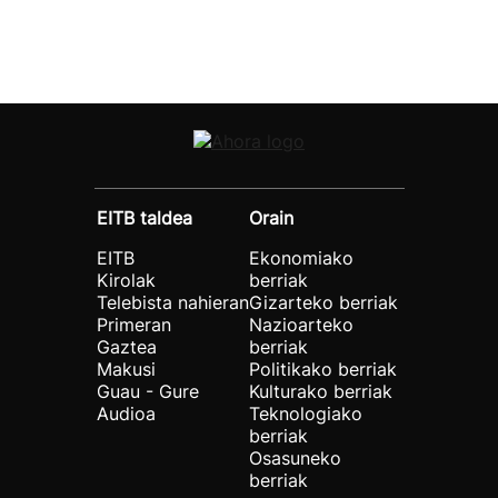
EITB taldea
Orain
EITB
Ekonomiako
Kirolak
berriak
Telebista nahieran
Gizarteko berriak
Primeran
Nazioarteko
Gaztea
berriak
Makusi
Politikako berriak
Guau - Gure
Kulturako berriak
Audioa
Teknologiako
berriak
Osasuneko
berriak