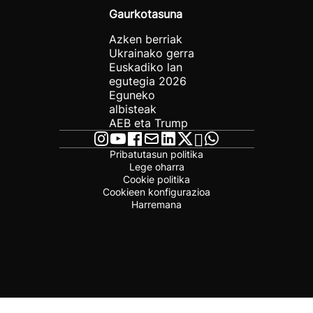
Gaurkotasuna
Azken berriak
Ukrainako gerra
Euskadiko lan
egutegia 2026
Eguneko
albisteak
AEB eta Trump
Pribatutasun politika
Lege oharra
Cookie politika
Cookieen konfigurazioa
Harremana