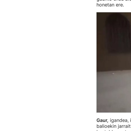
honetan ere.
Gaur,
igandea, i
balioekin jarrai