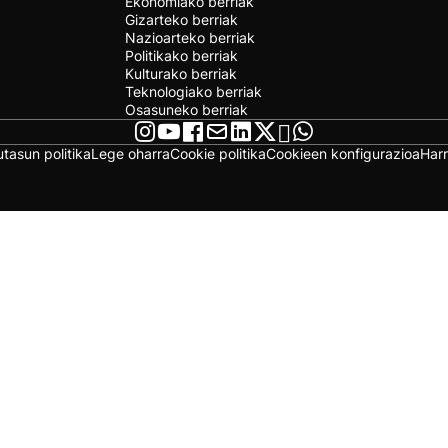
Ekonomiako berriak
Gizarteko berriak
Nazioarteko berriak
Politikako berriak
Kulturako berriak
Teknologiako berriak
Osasuneko berriak
utasun politika
Lege oharra
Cookie politika
Cookieen konfigurazioa
Har