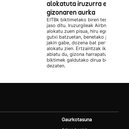
alokatuta iruzurra egin zue
gizonaren aurka
EITBk biktimetako biren testigantzak
jaso ditu. Iruzurgileak Airbnb bidez
alokatu zuen pisua, hiru egunez. Ordu
gutxi batzuetan, benetako jabeak eze
jakin gabe, dozena bat pertsonari
alokatu zien. Ertzaintzak ikerketa
abiatu du, gizona harrapatu eta
biktimek galdutako dirua berreskura
dezaten.
Gaurkotasuna