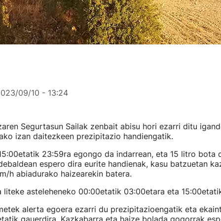
023/09/10 - 13:24
zaren Segurtasun Sailak zenbait abisu hori ezarri ditu igan
ako izan daitezkeen prezipitazio handiengatik.
5:00etatik 23:59ra egongo da indarrean, eta 15 litro bota 
ebaldean espero dira eurite handienak, kasu batzuetan kaz
m/h abiadurako haizearekin batera.
 liteke asteleheneko 00:00etatik 03:00etara eta 15:00etati
etek alerta egoera ezarri du prezipitazioengatik eta ekain
tatik gauerdira. Kazkabarra eta haize bolada gogorrak esp