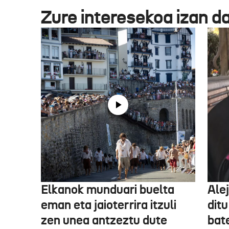
Zure interesekoa izan d
Elkanok munduari buelta
Ale
eman eta jaioterrira itzuli
ditu
zen unea antzeztu dute
bat