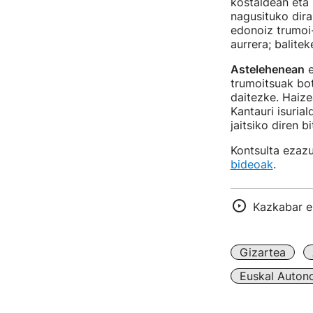
kostaldean eta
nagusituko dir
edonoiz trumoi-
aurrera; balite
Astelehenean
e
trumoitsuak bot
daitezke. Haize
Kantauri isuria
jaitsiko diren 
Kontsulta ezaz
bideoak
.
Kazkabar er
Gizartea
Euskal Auton