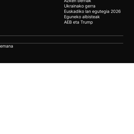
Azken berriak
Ukrainako gerra
Euskadiko lan egutegia 2026
Eguneko albisteak
AEB eta Trump
remana