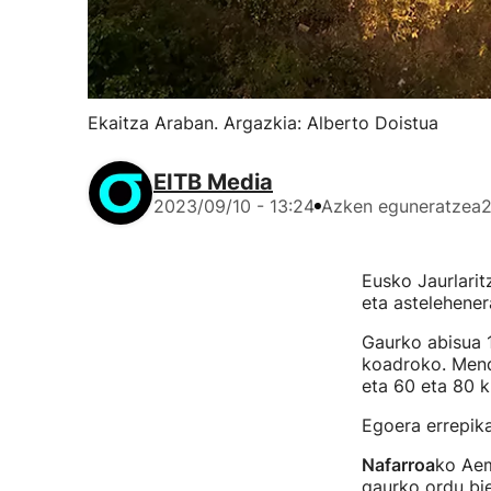
Ekaitza Araban. Argazkia: Alberto Doistua
EITB Media
2023/09/10 - 13:24
Azken eguneratzea
2
Eusko Jaurlarit
eta astelehener
Gaurko abisua 1
koadroko. Mend
eta 60 eta 80 k
Egoera errepika
Nafarroa
ko Aem
gaurko ordu bie