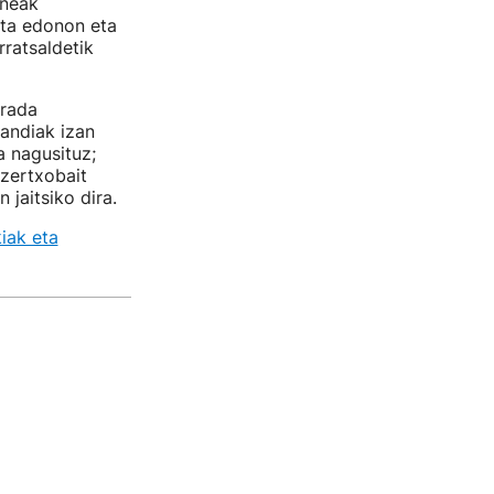
uneak
ta edonon eta
ratsaldetik
rrada
andiak izan
a nagusituz;
 zertxobait
jaitsiko dira.
kiak eta