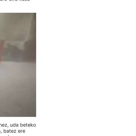
onez, uda beteko
a, batez ere