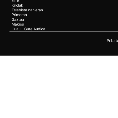
EITB
Kirolak
Telebista nahieran
Primeran
Gaztea
Makusi
Guau - Gure Audioa
Pribat