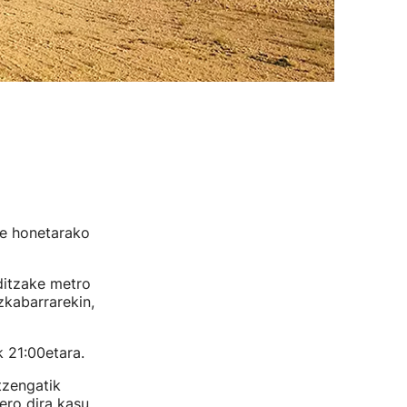
de honetarako
ditzake metro
kabarrarekin,
k 21:00etara.
tzengatik
ero dira kasu