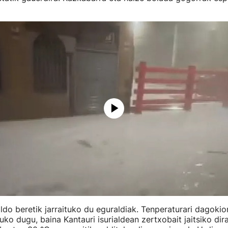
ldo beretik jarraituko du eguraldiak. Tenperaturari dagoki
tuko dugu, baina Kantauri isurialdean zertxobait jaitsiko dir