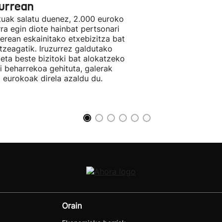
zurrean
tuak salatu duenez, 2.000 euroko
rra egin diote hainbat pertsonari
berean eskainitako etxebizitza bat
tzeagatik. Iruzurrez galdutako
 eta beste bizitoki bat alokatzeko
li beharrekoa gehituta, galerak
 eurokoak direla azaldu du.
Orain