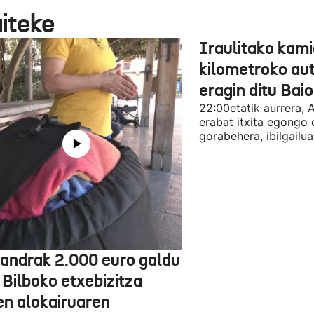
aiteke
Iraulitako kami
kilometroko aut
eragin ditu Bai
22:00etatik aurrera, 
erabat itxita egongo 
gorabehera, ibilgailua
jandrak 2.000 euro galdu
 Bilboko etxebizitza
en alokairuaren