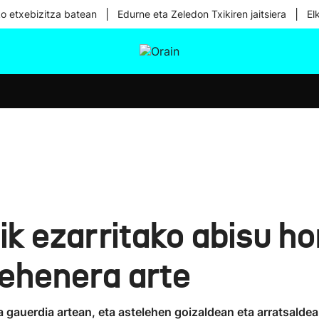
|
|
ko etxebizitza batean
Edurne eta Zeledon Txikiren jaitsiera
El
tura
Ikusmiran
Egural
Osasuna
Teknologia
ik ezarritako abisu ho
lehenera arte
a gauerdia artean, eta astelehen goizaldean eta arratsaldea