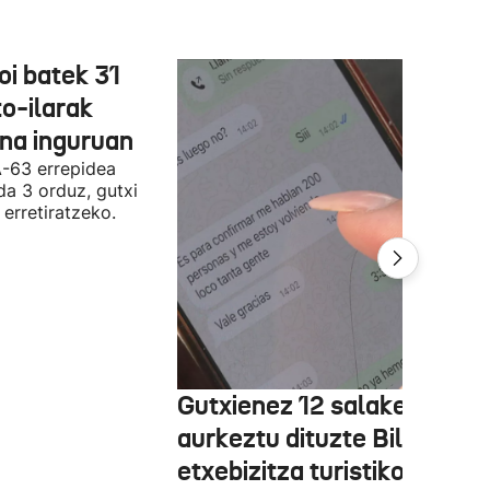
oi batek 31
o-ilarak
ona inguruan
A-63 errepidea
da 3 orduz, gutxi
 erretiratzeko.
Gutxienez 12 salaketa
aurkeztu dituzte Bilbon
etxebizitza turistiko bat