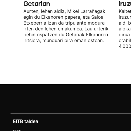
Getarian
iru
Aurten, lehen aldiz, Mikel Larrañagak
Kalte
egin du Elkanoren papera, eta Saioa
iruzu
Etxeberria izan da tripulante modura
aldi 
irten den lehen emakumea. Lau urterik
aloka
behin ospatzen du Getariak Elkanoren
dirua
iritsiera, munduari bira eman ostean.
erabi
4.000
EITB taldea