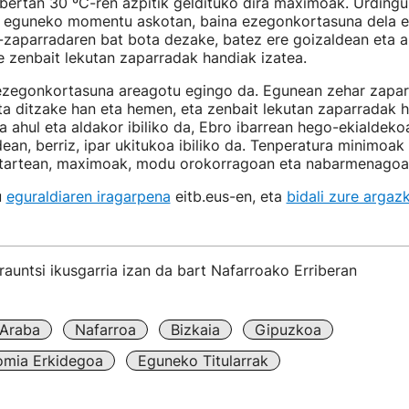
 bertan 30 ºC-ren azpitik geldituko dira maximoak. Urding
a eguneko momentu askotan, baina ezegonkortasuna dela e
zaparradaren bat bota dezake, batez ere goizaldean eta ar
ke zenbait lekutan zaparradak handiak izatea.
zegonkortasuna areagotu egingo da. Egunean zehar zapa
a ditzake han eta hemen, eta zenbait lekutan zaparradak h
a ahul eta aldakor ibiliko da, Ebro ibarrean hego-ekialdeko
ldean, berriz, ipar ukitukoa ibiliko da. Tenperatura minimoak
bitartean, maximoak, modu orokorragoan eta nabarmenagoan 
u
eguraldiaren iragarpena
eitb.eus-en, eta
bidali zure argaz
auntsi ikusgarria izan da bart Nafarroako Erriberan
Araba
Nafarroa
Bizkaia
Gipuzkoa
omia Erkidegoa
Eguneko Titularrak