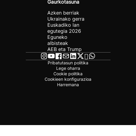
Gaurkotasuna
Azken berriak
Ukrainako gerra
Euskadiko lan
egutegia 2026
Eguneko
albisteak
AEB eta Trump
Pribatutasun politika
Lege oharra
Cookie politika
Cookieen konfigurazioa
Harremana