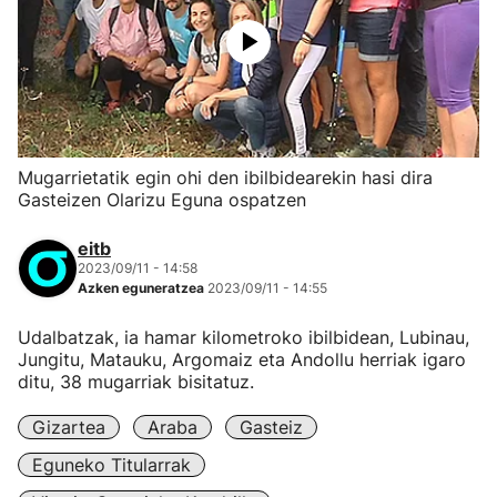
Mugarrietatik egin ohi den ibilbidearekin hasi dira
Gasteizen Olarizu Eguna ospatzen
eitb
2023/09/11 - 14:58
Azken eguneratzea
2023/09/11 - 14:55
Udalbatzak, ia hamar kilometroko ibilbidean, Lubinau,
Jungitu, Matauku, Argomaiz eta Andollu herriak igaro
ditu, 38 mugarriak bisitatuz.
Gizartea
Araba
Gasteiz
Eguneko Titularrak