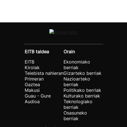
EITB taldea
Orain
EITB
Ekonomiako
Kirolak
berriak
Telebista nahieran
Gizarteko berriak
Primeran
Nazioarteko
Gaztea
berriak
Makusi
Politikako berriak
Guau - Gure
Kulturako berriak
Audioa
Teknologiako
berriak
Osasuneko
berriak