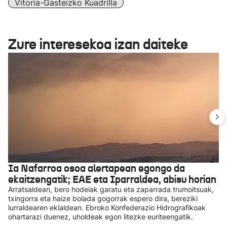
Vitoria-Gasteizko Kuadrilla
Zure interesekoa izan daiteke
Ia Nafarroa osoa alertapean egongo da
ekaitzengatik; EAE eta Iparraldea, abisu horian
Arratsaldean, bero hodeiak garatu eta zaparrada trumoitsuak,
txingorra eta haize bolada gogorrak espero dira, bereziki
lurraldearen ekialdean. Ebroko Konfederazio Hidrografikoak
ohartarazi duenez, uholdeak egon litezke euriteengatik.