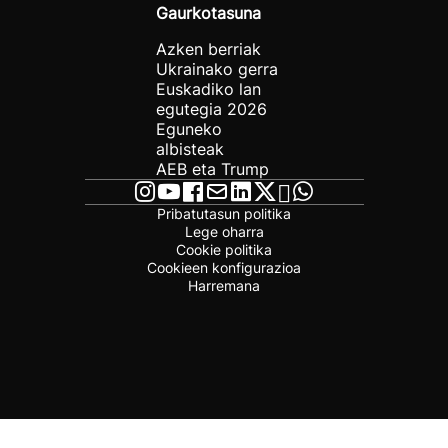
Gaurkotasuna
Azken berriak
Ukrainako gerra
Euskadiko lan
egutegia 2026
Eguneko
albisteak
AEB eta Trump
Pribatutasun politika
Lege oharra
Cookie politika
Cookieen konfigurazioa
Harremana