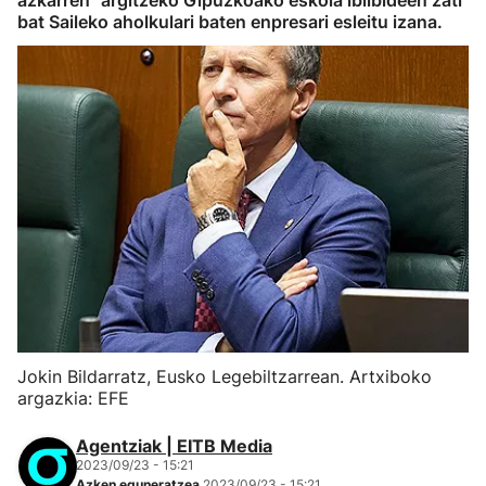
azkarren" argitzeko Gipuzkoako eskola ibilbideen zati
bat Saileko aholkulari baten enpresari esleitu izana.
Jokin Bildarratz, Eusko Legebiltzarrean. Artxiboko
argazkia: EFE
Agentziak | EITB Media
2023/09/23 - 15:21
Azken eguneratzea
2023/09/23 - 15:21