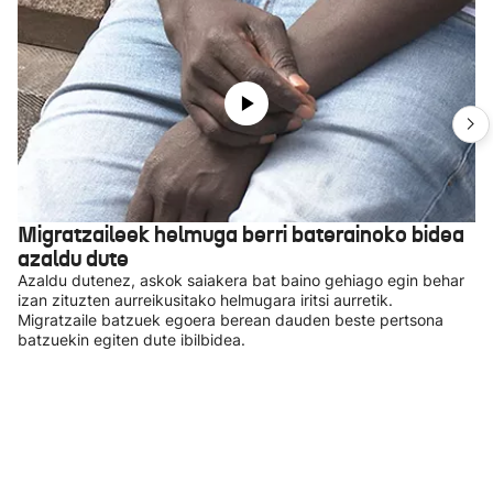
Migratzaileek helmuga berri baterainoko bidea
azaldu dute
Azaldu dutenez, askok saiakera bat baino gehiago egin behar
izan zituzten aurreikusitako helmugara iritsi aurretik.
Migratzaile batzuek egoera berean dauden beste pertsona
batzuekin egiten dute ibilbidea.