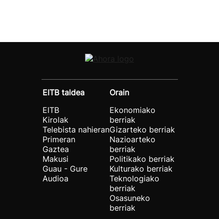
EITB taldea
Orain
EITB
Ekonomiako
Kirolak
berriak
Telebista nahieran
Gizarteko berriak
Primeran
Nazioarteko
Gaztea
berriak
Makusi
Politikako berriak
Guau - Gure
Kulturako berriak
Audioa
Teknologiako
berriak
Osasuneko
berriak