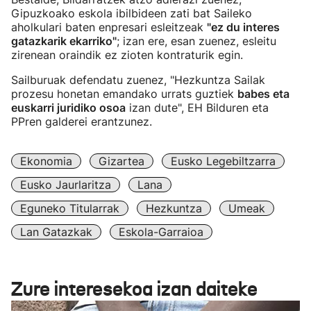
Gipuzkoako eskola ibilbideen zati bat Saileko
aholkulari baten enpresari esleitzeak
"ez du interes
gatazkarik ekarriko"
; izan ere, esan zuenez, esleitu
zirenean oraindik ez zioten kontraturik egin.
Sailburuak defendatu zuenez, "Hezkuntza Sailak
prozesu honetan emandako urrats guztiek
babes eta
euskarri juridiko osoa
izan dute", EH Bilduren eta
PPren galderei erantzunez.
Ekonomia
Gizartea
Eusko Legebiltzarra
Eusko Jaurlaritza
Lana
Eguneko Titularrak
Hezkuntza
Umeak
Lan Gatazkak
Eskola-Garraioa
Zure interesekoa izan daiteke