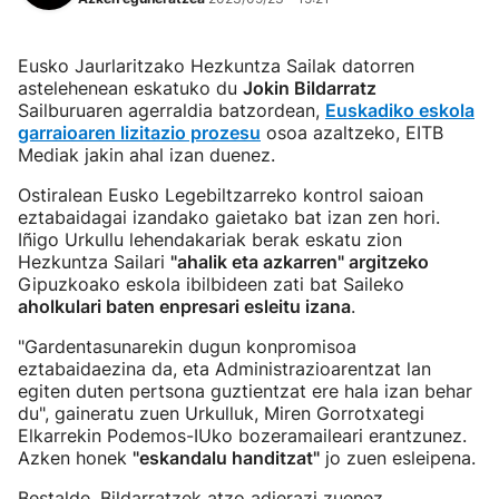
Eusko Jaurlaritzako Hezkuntza Sailak datorren
astelehenean eskatuko du
Jokin Bildarratz
Sailburuaren agerraldia batzordean,
Euskadiko eskola
garraioaren lizitazio prozesu
osoa azaltzeko, EITB
Mediak jakin ahal izan duenez.
Ostiralean Eusko Legebiltzarreko kontrol saioan
eztabaidagai izandako gaietako bat izan zen hori.
Iñigo Urkullu lehendakariak berak eskatu zion
Hezkuntza Sailari
"ahalik eta azkarren" argitzeko
Gipuzkoako eskola ibilbideen zati bat Saileko
aholkulari baten enpresari esleitu izana
.
"Gardentasunarekin dugun konpromisoa
eztabaidaezina da, eta Administrazioarentzat lan
egiten duten pertsona guztientzat ere hala izan behar
du", gaineratu zuen Urkulluk, Miren Gorrotxategi
Elkarrekin Podemos-IUko bozeramaileari erantzunez.
Azken honek
"eskandalu handitzat"
jo zuen esleipena.
Bestalde, Bildarratzek atzo adierazi zuenez,