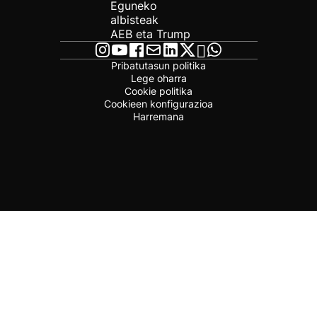
Eguneko
albisteak
AEB eta Trump
Pribatutasun politika
Lege oharra
Cookie politika
Cookieen konfigurazioa
Harremana