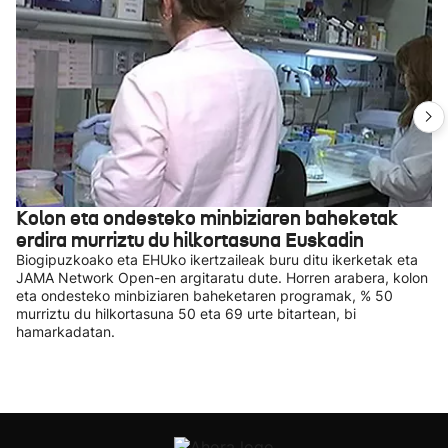
Kolon eta ondesteko minbiziaren baheketak
erdira murriztu du hilkortasuna Euskadin
Biogipuzkoako eta EHUko ikertzaileak buru ditu ikerketak eta
JAMA Network Open-en argitaratu dute. Horren arabera, kolon
eta ondesteko minbiziaren baheketaren programak, % 50
murriztu du hilkortasuna 50 eta 69 urte bitartean, bi
hamarkadatan.