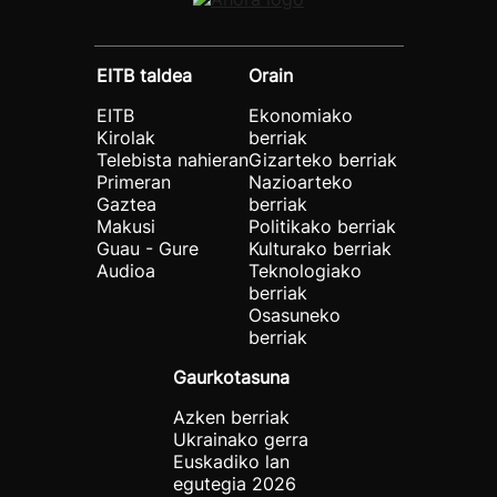
EITB taldea
Orain
EITB
Ekonomiako
Kirolak
berriak
Telebista nahieran
Gizarteko berriak
Primeran
Nazioarteko
Gaztea
berriak
Makusi
Politikako berriak
Guau - Gure
Kulturako berriak
Audioa
Teknologiako
berriak
Osasuneko
berriak
Gaurkotasuna
Azken berriak
Ukrainako gerra
Euskadiko lan
egutegia 2026