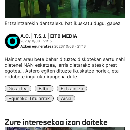
Ertzaintzarekin dantzaleku bat ikuskatu dugu, gauez
A.C. | T.S.J. | EITB MEDIA
2023/10/08 - 21:15
Azken eguneratzea
2023/10/08 - 21:13
Hainbat arau bete behar dituzte: diskotekan sartu nahi
dietenei NAN eskatzea, larrialdietarako ateak prest
egotea… Astero egiten dituzte ikuskatze horiek, eta
ordubete inguruko iraupena dute.
Gizartea
Bilbo
Ertzaintza
Eguneko Titularrak
Aisia
Zure interesekoa izan daiteke