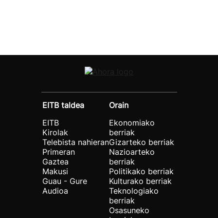
EITB taldea
Orain
EITB
Ekonomiako
Kirolak
berriak
Telebista nahieran
Gizarteko berriak
Primeran
Nazioarteko
Gaztea
berriak
Makusi
Politikako berriak
Guau - Gure
Kulturako berriak
Audioa
Teknologiako
berriak
Osasuneko