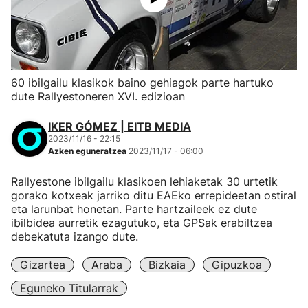
60 ibilgailu klasikok baino gehiagok parte hartuko
dute Rallyestoneren XVI. edizioan
IKER GÓMEZ | EITB MEDIA
2023/11/16 - 22:15
Azken eguneratzea
2023/11/17 - 06:00
Rallyestone ibilgailu klasikoen lehiaketak 30 urtetik
gorako kotxeak jarriko ditu EAEko errepideetan ostiral
eta larunbat honetan. Parte hartzaileek ez dute
ibilbidea aurretik ezagutuko, eta GPSak erabiltzea
debekatuta izango dute.
Gizartea
Araba
Bizkaia
Gipuzkoa
Eguneko Titularrak