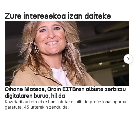
Zure interesekoa izan daiteke
Oihane Mateos, Orain EITBren albiste zerbitzu
digitalaren burua, hil da
Kazetaritzari eta etxe honi lotutako ibilbide profesional oparoa
garatuta, 45 urterekin zendu da.