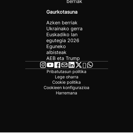
berriak
Gaurkotasuna
Azken berriak
Ukrainako gerra
Euskadiko lan
egutegia 2026
Eguneko
albisteak
AEB eta Trump
Pribatutasun politika
Lege oharra
Cookie politika
Cookieen konfigurazioa
Harremana