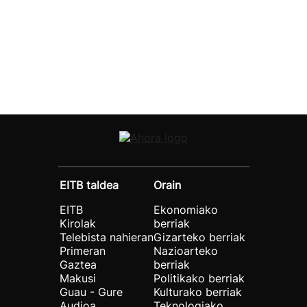
EITB taldea
Orain
EITB
Ekonomiako
Kirolak
berriak
Telebista nahieran
Gizarteko berriak
Primeran
Nazioarteko
Gaztea
berriak
Makusi
Politikako berriak
Guau - Gure
Kulturako berriak
Audioa
Teknologiako