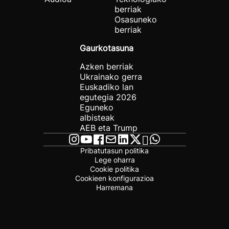
berriak
Osasuneko
berriak
Gaurkotasuna
Azken berriak
Ukrainako gerra
Euskadiko lan
egutegia 2026
Eguneko
albisteak
AEB eta Trump
Pribatutasun politika
Lege oharra
Cookie politika
Cookieen konfigurazioa
Harremana