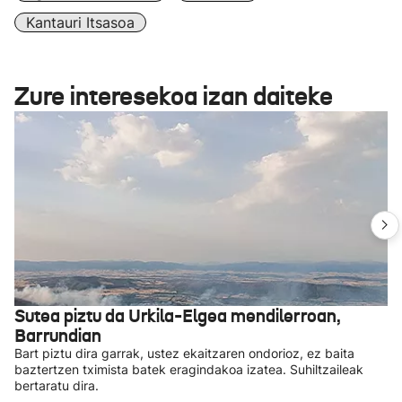
Kantauri Itsasoa
Zure interesekoa izan daiteke
Sutea piztu da Urkila-Elgea mendilerroan,
Barrundian
Bart piztu dira garrak, ustez ekaitzaren ondorioz, ez baita
baztertzen tximista batek eragindakoa izatea. Suhiltzaileak
bertaratu dira.