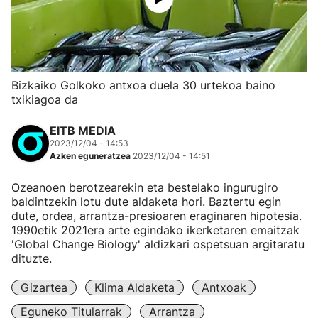
Bizkaiko Golkoko antxoa duela 30 urtekoa baino
txikiagoa da
EITB MEDIA
2023/12/04 - 14:53
Azken eguneratzea
2023/12/04 - 14:51
Ozeanoen berotzearekin eta bestelako ingurugiro
baldintzekin lotu dute aldaketa hori. Baztertu egin
dute, ordea, arrantza-presioaren eraginaren hipotesia.
1990etik 2021era arte egindako ikerketaren emaitzak
'Global Change Biology' aldizkari ospetsuan argitaratu
dituzte.
Gizartea
Klima Aldaketa
Antxoak
Eguneko Titularrak
Arrantza