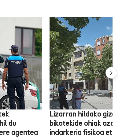
tek
Lizarran hildako gizonaren
hil du
bikotekide ohiak azaldu du
 ere agentea
indarkeria fisikoa eta