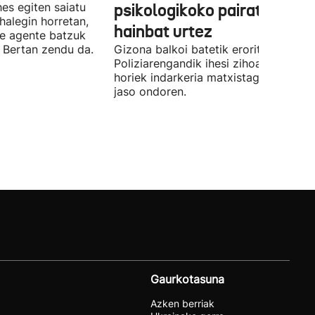
hes egiten saiatu
psikologikoko pairatu zitue
halegin horretan,
hainbat urtez
e agente batzuk
. Bertan zendu da.
Gizona balkoi batetik erorita hil zen,
Poliziarengandik ihesi zihoala, azken
horiek indarkeria matxistagatik abisu
jaso ondoren.
Gaurkotasuna
Azken berriak