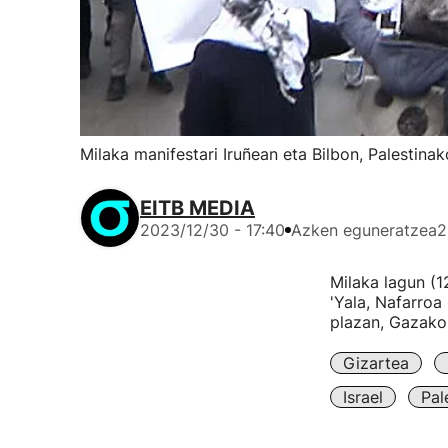
Milaka manifestari Iruñean eta Bilbon, Palestinak
EITB MEDIA
2023/12/30 - 17:40
Azken eguneratzea
2
Milaka lagun (1
'Yala, Nafarroa
plazan, Gazako 
Gizartea
Israel
Pal