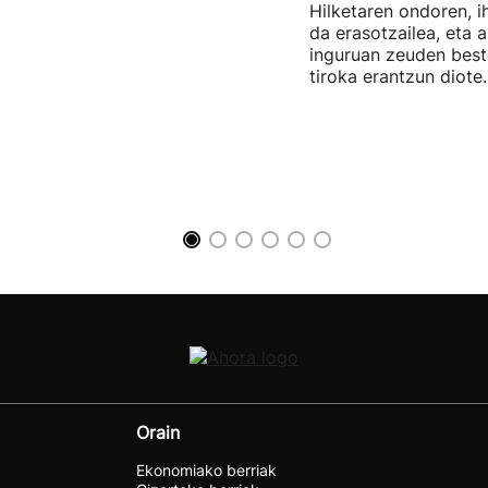
Hilketaren ondoren, i
da erasotzailea, eta a
inguruan zeuden best
tiroka erantzun diote
Orain
Ekonomiako berriak