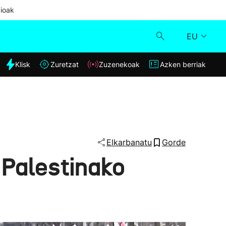
ioak
EU
dia
Klisk
Zuretzat
Zuzenekoak
Azken berriak
Klisk
Zuzenekoak
Zuretzat
Elkarbanatu
Gorde
 Palestinako
Azken berriak