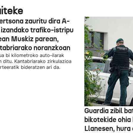
aiteke
ertsona zauritu dira A-
izandako trafiko-istripu
ean Muskiz parean,
tabriarako noranzkoan
pua bi kilometroko auto-ilarak
n ditu. Kantabriarako zirkulazioa
irteeratik bideratzen ari da.
Guardia zibil ba
bikotekide ohia 
Llanesen, hura