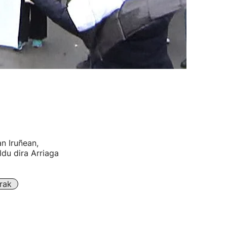
n Iruñean,
ldu dira Arriaga
rak