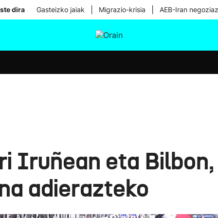
|
|
ste dira
Gasteizko jaiak
Migrazio-krisia
AEB-Iran negoziaz
tura
Ikusmiran
Egural
Osasuna
Teknologia
i Iruñean eta Bilbon,
una adierazteko