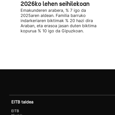
2026ko lehen seihilekoan
Emakunderen arabera, % 7 igo da
2025aren aldean. Familia barruko
indarkeriaren biktimak % 20 hazi dira
Araban, eta erasoa jasan duten biktima
kopurua % 10 igo da Gipuzkoan.
EITB taldea
EITB