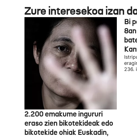
Zure interesekoa izan d
Bi p
8an 
bat
Kan
Istri
eragi
236. 
2.200 emakume ingururi
eraso zien bikotekideak edo
bikotekide ohiak Euskadin,