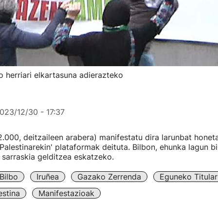
o herriari elkartasuna adierazteko
023/12/30 - 17:37
2.000, deitzaileen arabera) manifestatu dira larunbat honeta
 Palestinarekin' plataformak deituta. Bilbon, ehunka lagun bi
sarraskia gelditzea eskatzeko.
Bilbo
Iruñea
Gazako Zerrenda
Eguneko Titular
estina
Manifestazioak