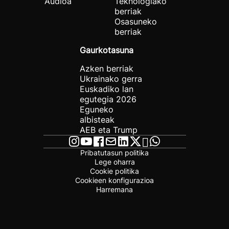
Audioa
Teknologiako
berriak
Osasuneko
berriak
Gaurkotasuna
Azken berriak
Ukrainako gerra
Euskadiko lan
egutegia 2026
Eguneko
albisteak
AEB eta Trump
Pribatutasun politika
Lege oharra
Cookie politika
Cookieen konfigurazioa
Harremana