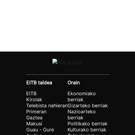
EITB taldea
Orain
EITB
Ekonomiako
Kirolak
berriak
Telebista nahieran
Gizarteko berriak
Primeran
Nazioarteko
Gaztea
berriak
Makusi
Politikako berriak
Guau - Gure
Kulturako berriak