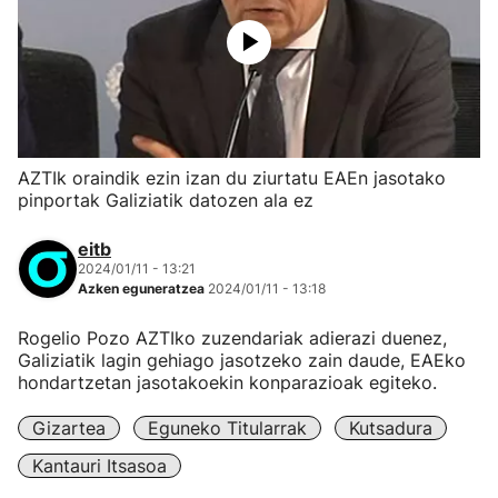
AZTIk oraindik ezin izan du ziurtatu EAEn jasotako
pinportak Galiziatik datozen ala ez
eitb
2024/01/11 - 13:21
Azken eguneratzea
2024/01/11 - 13:18
Rogelio Pozo AZTIko zuzendariak adierazi duenez,
Galiziatik lagin gehiago jasotzeko zain daude, EAEko
hondartzetan jasotakoekin konparazioak egiteko.
Gizartea
Eguneko Titularrak
Kutsadura
Kantauri Itsasoa