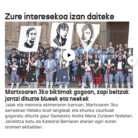
Zure interesekoa izan daiteke
Martxoaren 3ko biktimak gogoan, zapi beltzak
jantzi dituzte blusek eta neskek
Jaiak eta memoria ekimenaren barruan, Martxoaren 3ko
sarraskian hildako bost langileak eta ehunka zaurituak
gogoratu dituzte gaur Gasteizko Andre Maria Zuriaren festetan.
Jendetza batu da Katedral Berriaren atarian egin duten
oroimen ekitaldian.