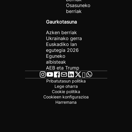
Osasuneko
berriak
Gaurkotasuna
Azken berriak
Ukrainako gerra
Euskadiko lan
egutegia 2026
Eguneko
albisteak
AEB eta Trump
Pribatutasun politika
Lege oharra
Cookie politika
Cookieen konfigurazioa
Harremana