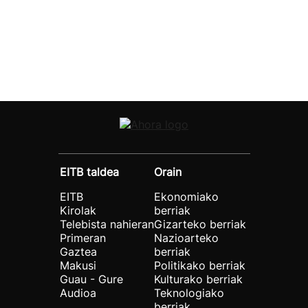
EITB taldea
Orain
EITB
Ekonomiako
Kirolak
berriak
Telebista nahieran
Gizarteko berriak
Primeran
Nazioarteko
Gaztea
berriak
Makusi
Politikako berriak
Guau - Gure
Kulturako berriak
Audioa
Teknologiako
berriak