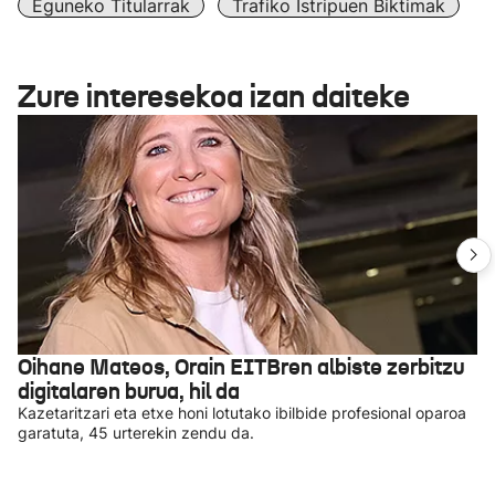
Eguneko Titularrak
Trafiko Istripuen Biktimak
Zure interesekoa izan daiteke
Oihane Mateos, Orain EITBren albiste zerbitzu
digitalaren burua, hil da
Kazetaritzari eta etxe honi lotutako ibilbide profesional oparoa
garatuta, 45 urterekin zendu da.