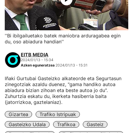
''Bi ibilgailuetako batek maniobra arduragabea egin
du, oso abiadura handian''
EITB MEDIA
2024/01/13 - 15:34
Azken eguneratzea
2024/01/13 - 15:31
Iñaki Gurtubai Gasteizko alkateorde eta Segurtasun
zinegotziak azaldu duenez, "gama handiko autoa
abiadura bizian zihoan eta beste autoa jo du".
Zuhurtzia eskatu du, ikerketa hasiberria baita
(jatorrizkoa, gaztelaniaz).
Gizartea
Trafiko Istripuak
Gasteizko Udala
Trafikoa
Gasteiz