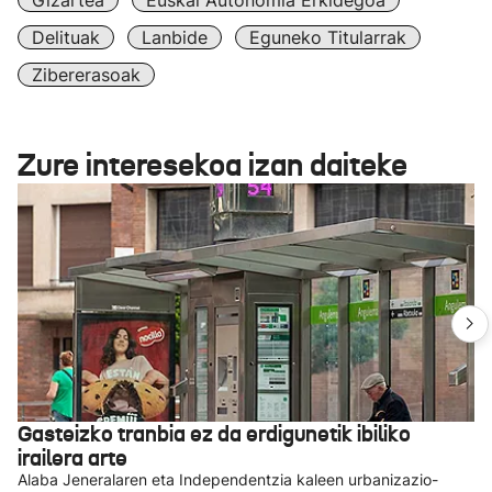
Gizartea
Euskal Autonomia Erkidegoa
Delituak
Lanbide
Eguneko Titularrak
Zibererasoak
Zure interesekoa izan daiteke
Gasteizko tranbia ez da erdigunetik ibiliko
irailera arte
Alaba Jeneralaren eta Independentzia kaleen urbanizazio-