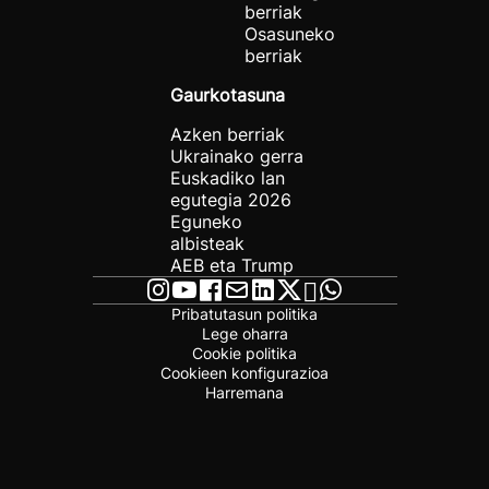
berriak
Osasuneko
berriak
Gaurkotasuna
Azken berriak
Ukrainako gerra
Euskadiko lan
egutegia 2026
Eguneko
albisteak
AEB eta Trump
Pribatutasun politika
Lege oharra
Cookie politika
Cookieen konfigurazioa
Harremana