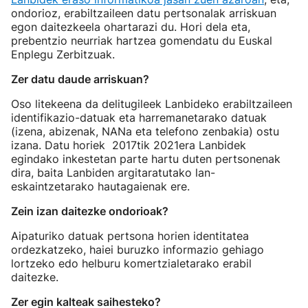
ondorioz, erabiltzaileen datu pertsonalak arriskuan
egon daitezkeela ohartarazi du. Hori dela eta,
prebentzio neurriak hartzea gomendatu du Euskal
Enplegu Zerbitzuak.
Zer datu daude arriskuan?
Oso litekeena da delitugileek Lanbideko erabiltzaileen
identifikazio-datuak eta harremanetarako datuak
(izena, abizenak, NANa eta telefono zenbakia) ostu
izana. Datu horiek 2017tik 2021era Lanbidek
egindako inkestetan parte hartu duten pertsonenak
dira, baita Lanbiden argitaratutako lan-
eskaintzetarako hautagaienak ere.
Zein izan daitezke ondorioak?
Aipaturiko datuak pertsona horien identitatea
ordezkatzeko, haiei buruzko informazio gehiago
lortzeko edo helburu komertzialetarako erabil
daitezke.
Zer egin kalteak saihesteko?