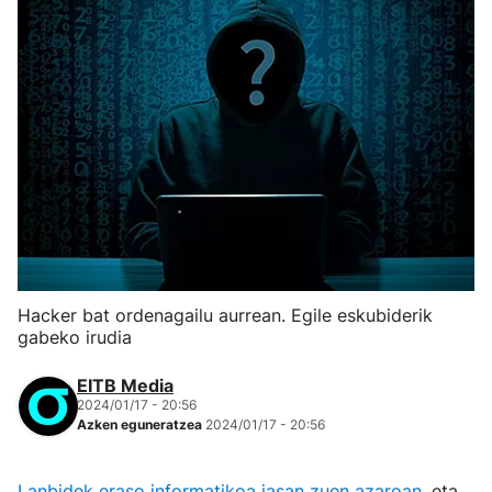
Hacker bat ordenagailu aurrean. Egile eskubiderik
gabeko irudia
EITB Media
2024/01/17 - 20:56
Azken eguneratzea
2024/01/17 - 20:56
Lanbidek eraso informatikoa jasan zuen azaroan
, eta,