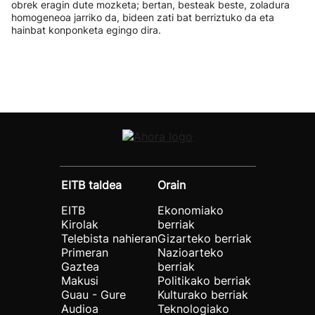
obrek eragin dute mozketa; bertan, besteak beste, zoladura
homogeneoa jarriko da, bideen zati bat berriztuko da eta
hainbat konponketa egingo dira.
EITB taldea
Orain
EITB
Ekonomiako
Kirolak
berriak
Telebista nahieran
Gizarteko berriak
Primeran
Nazioarteko
Gaztea
berriak
Makusi
Politikako berriak
Guau - Gure
Kulturako berriak
Audioa
Teknologiako