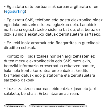
- Egiaztatu datu pertsonalak sarean argitaratu diren
(
egosurfing
)
- Egiaztatu SMS, telefono edo posta elektroniko bidez
egindako edozein eskaera egiazkoa dela. Lanbidek
nortasuna egiaztatzeko sistema bat du, eta, beraz ez
dizkizu inoiz eskatuko datuak zerbitzuetara sartzeko.
- Ez ireki inoiz arraroak edo fidagarritasun gutxikoak
diruditen estekak.
- Kontuz ibili bidaltzailea nor den argi zehazten ez
duten mezu elektronikoekin edo SMS mezuekin,
bereziki informazio erreserbatua eskatzen badute,
hala nola kontu korrontearen zenbakia, kreditu
txartelen datuak edo plataforma eta zerbitzuetara
sartzeko gakoak.
- Iruzur zantzuen aurrean, ebidentziak jaso eta jarri
salaketa, berehala, Ertzaintzaren aurrean.