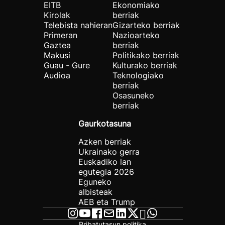
EITB
Ekonomiako
Kirolak
berriak
Telebista nahieran
Gizarteko berriak
Primeran
Nazioarteko
Gaztea
berriak
Makusi
Politikako berriak
Guau - Gure
Kulturako berriak
Audioa
Teknologiako
berriak
Osasuneko
berriak
Gaurkotasuna
Azken berriak
Ukrainako gerra
Euskadiko lan
egutegia 2026
Eguneko
albisteak
AEB eta Trump
Pribatutasun politika