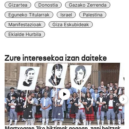
Gizartea
Donostia
Gazako Zerrenda
Eguneko Titularrak
Israel
Palestina
Manifestazioak
Giza Eskubideak
Ekialde Hurbila
Zure interesekoa izan daiteke
Martxoaren 3ko biktimak gogoan, zapi beltzak