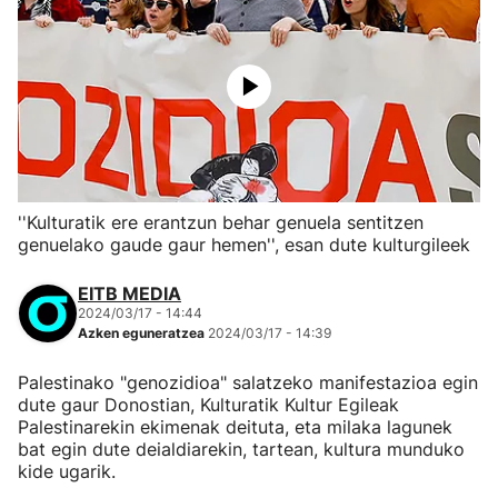
''Kulturatik ere erantzun behar genuela sentitzen
genuelako gaude gaur hemen'', esan dute kulturgileek
EITB MEDIA
2024/03/17 - 14:44
Azken eguneratzea
2024/03/17 - 14:39
Palestinako "genozidioa" salatzeko manifestazioa egin
dute gaur Donostian, Kulturatik Kultur Egileak
Palestinarekin ekimenak deituta, eta milaka lagunek
bat egin dute deialdiarekin, tartean, kultura munduko
kide ugarik.