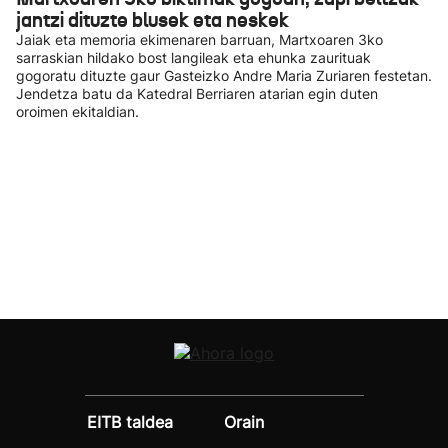
jantzi dituzte blusek eta neskek
Jaiak eta memoria ekimenaren barruan, Martxoaren 3ko
sarraskian hildako bost langileak eta ehunka zaurituak
gogoratu dituzte gaur Gasteizko Andre Maria Zuriaren festetan.
Jendetza batu da Katedral Berriaren atarian egin duten
oroimen ekitaldian.
EITB taldea
Orain