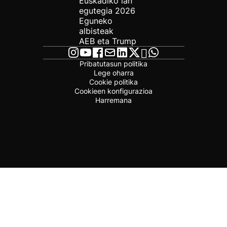
Euskadiko lan
egutegia 2026
Eguneko
albisteak
AEB eta Trump
Pribatutasun politika
Lege oharra
Cookie politika
Cookieen konfigurazioa
Harremana