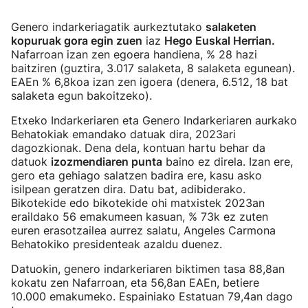
Genero indarkeriagatik aurkeztutako
salaketen
kopuruak gora egin zuen
iaz
Hego Euskal Herrian.
Nafarroan izan zen egoera handiena, % 28 hazi
baitziren (guztira, 3.017 salaketa, 8 salaketa egunean).
EAEn % 6,8koa izan zen igoera (denera, 6.512, 18 bat
salaketa egun bakoitzeko).
Etxeko Indarkeriaren eta Genero Indarkeriaren aurkako
Behatokiak emandako datuak dira, 2023ari
dagozkionak. Dena dela, kontuan hartu behar da
datuok
izozmendiaren punta
baino ez direla. Izan ere,
gero eta gehiago salatzen badira ere, kasu asko
isilpean geratzen dira. Datu bat, adibiderako.
Bikotekide edo bikotekide ohi matxistek 2023an
eraildako 56 emakumeen kasuan, % 73k ez zuten
euren erasotzailea aurrez salatu, Angeles Carmona
Behatokiko presidenteak azaldu duenez.
Datuokin, genero indarkeriaren biktimen tasa 88,8an
kokatu zen Nafarroan, eta 56,8an EAEn, betiere
10.000 emakumeko. Espainiako Estatuan 79,4an dago