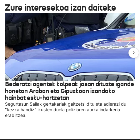
Zure interesekoa izan daiteke
Bederatzi agentek kolpeak jasan dituzte igande
honetan Araban eta Gipuzkoan izandako
hainbat esku-hartzetan
Segurtasun Sailak gertakariak gaitzetsi ditu eta adierazi du
"kezka handiz" ikusten duela poliziaren aurka indarkeria
erabiltzea.