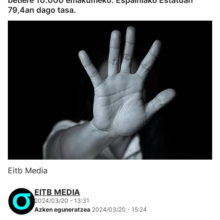
betiere 10.000 emakumeko. Espainiako Estatuan
79,4an dago tasa.
Eitb Media
EITB MEDIA
2024/03/20 - 13:31
Azken eguneratzea
2024/03/20 - 15:24