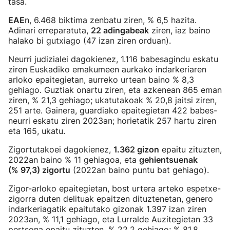
tasa.
EAE
n, 6.468 biktima zenbatu ziren, % 6,5 hazita.
Adinari erreparatuta,
22 adingabeak
ziren, iaz baino
halako bi gutxiago (47 izan ziren orduan).
Neurri judizialei dagokienez, 1.116 babesagindu eskatu
ziren Euskadiko emakumeen aurkako indarkeriaren
arloko epaitegietan, aurreko urtean baino % 8,3
gehiago. Guztiak onartu ziren, eta azkenean 865 eman
ziren, % 21,3 gehiago; ukatutakoak % 20,8 jaitsi ziren,
251 arte. Gainera, guardiako epaitegietan 422 babes-
neurri eskatu ziren 2023an; horietatik 257 hartu ziren
eta 165, ukatu.
Zigortutakoei dagokienez,
1.362 gizon
epaitu zituzten,
2022an baino % 11 gehiagoa, eta
gehientsuenak
(% 97,3) zigortu
(2022an baino puntu bat gehiago).
Zigor-arloko epaitegietan, bost urtera arteko espetxe-
zigorra duten delituak epaitzen dituztenetan, genero
indarkeriagatik epaitutako gizonak 1.397 izan ziren
2023an, % 11,1 gehiago, eta Lurralde Auzitegietan 33
pertsona epaitu zituzten, % 22,2 gehiago; % 81,8