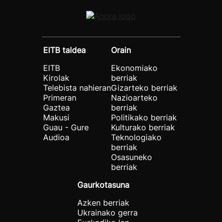
EITB taldea
Orain
EITB
Ekonomiako
Kirolak
berriak
Telebista nahieran
Gizarteko berriak
Primeran
Nazioarteko
Gaztea
berriak
Makusi
Politikako berriak
Guau - Gure
Kulturako berriak
Audioa
Teknologiako
berriak
Osasuneko
berriak
Gaurkotasuna
Azken berriak
Ukrainako gerra