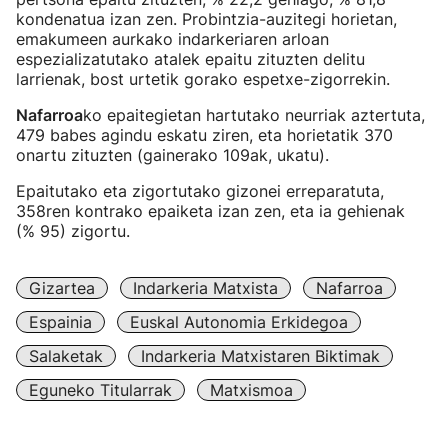
kondenatua izan zen. Probintzia-auzitegi horietan,
emakumeen aurkako indarkeriaren arloan
espezializatutako atalek epaitu zituzten delitu
larrienak, bost urtetik gorako espetxe-zigorrekin.
Nafarroa
ko epaitegietan hartutako neurriak aztertuta,
479 babes agindu eskatu ziren, eta horietatik 370
onartu zituzten (gainerako 109ak, ukatu).
Epaitutako eta zigortutako gizonei erreparatuta,
358ren kontrako epaiketa izan zen, eta ia gehienak
(% 95) zigortu.
Gizartea
Indarkeria Matxista
Nafarroa
Espainia
Euskal Autonomia Erkidegoa
Salaketak
Indarkeria Matxistaren Biktimak
Eguneko Titularrak
Matxismoa