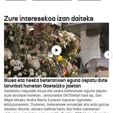
Zure interesekoa izan daiteke
Blusa eta neska beteranoen eguna ospatu dute
larunbat honetan Gasteizko jaietan
Gasteizko nagusiek blusa eta neska beteranoen eguna ospatu
dute larunbat honetan. Jardunaldia 09:00etan hasi da, San
Migel elizako Andre Maria Zuriaren kaperan egindako
elizkizunarekin. Ondoren, beteranoek erroskilak eta ardo gozoa
dastatu dituzte, elizako balkoia hartu eta hiriko zaindariari