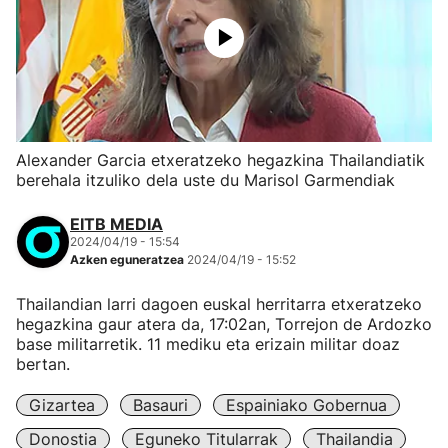
Alexander Garcia etxeratzeko hegazkina Thailandiatik
berehala itzuliko dela uste du Marisol Garmendiak
EITB MEDIA
2024/04/19 - 15:54
Azken eguneratzea
2024/04/19 - 15:52
Thailandian larri dagoen euskal herritarra etxeratzeko
hegazkina gaur atera da, 17:02an, Torrejon de Ardozko
base militarretik. 11 mediku eta erizain militar doaz
bertan.
Gizartea
Basauri
Espainiako Gobernua
Donostia
Eguneko Titularrak
Thailandia