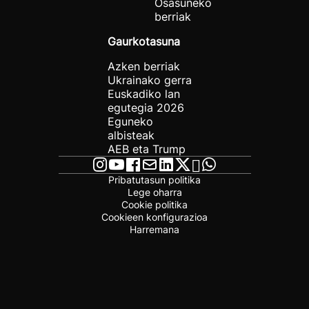
Osasuneko
berriak
Gaurkotasuna
Azken berriak
Ukrainako gerra
Euskadiko lan
egutegia 2026
Eguneko
albisteak
AEB eta Trump
Pribatutasun politika
Lege oharra
Cookie politika
Cookieen konfigurazioa
Harremana