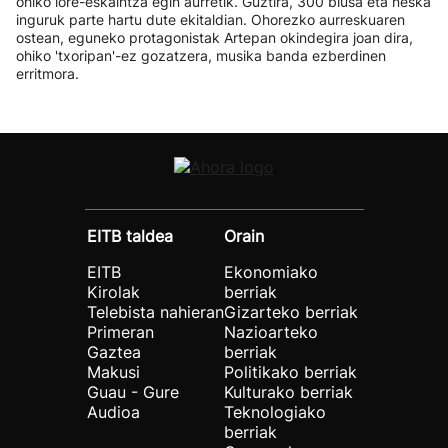
ohiko lore-eskaintza egin aurretik. Guztira, 300 blusa eta neska
inguruk parte hartu dute ekitaldian. Ohorezko aurreskuaren
ostean, eguneko protagonistak Artepan okindegira joan dira,
ohiko 'txoripan'-ez gozatzera, musika banda ezberdinen
erritmora.
EITB taldea
Orain
EITB
Ekonomiako
Kirolak
berriak
Telebista nahieran
Gizarteko berriak
Primeran
Nazioarteko
Gaztea
berriak
Makusi
Politikako berriak
Guau - Gure
Kulturako berriak
Audioa
Teknologiako
berriak