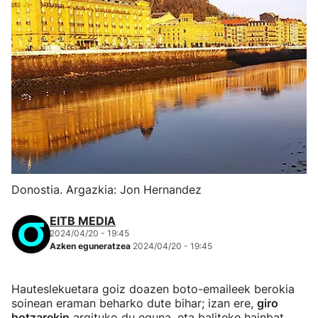
Donostia. Argazkia: Jon Hernandez
EITB MEDIA
2024/04/20 - 19:45
Azken eguneratzea
2024/04/20 - 19:45
Hauteslekuetara goiz doazen boto-emaileek berokia
soinean eraman beharko dute bihar; izan ere,
giro
hotzarekin
argituko du eguna, eta baliteke hainbat