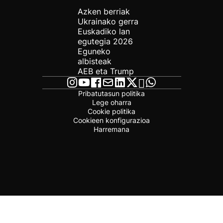
Azken berriak
Ukrainako gerra
Euskadiko lan
egutegia 2026
Eguneko
albisteak
AEB eta Trump
Pribatutasun politika
Lege oharra
Cookie politika
Cookieen konfigurazioa
Harremana