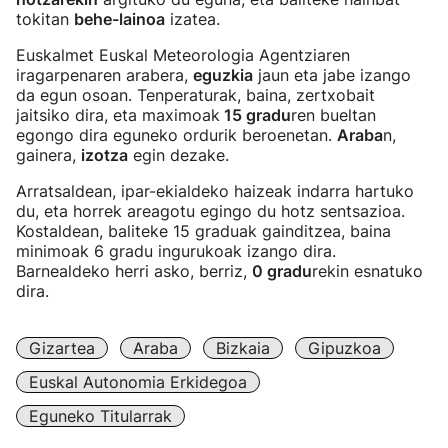
tokitan
behe-lainoa
izatea.
Euskalmet Euskal Meteorologia Agentziaren
iragarpenaren arabera,
eguzkia
jaun eta jabe izango
da egun osoan. Tenperaturak, baina, zertxobait
jaitsiko dira, eta maximoak
15 gradu
ren bueltan
egongo dira eguneko ordurik beroenetan.
Araba
n,
gainera,
izotza
egin dezake.
Arratsaldean, ipar-ekialdeko haizeak indarra hartuko
du, eta horrek areagotu egingo du hotz sentsazioa.
Kostaldean, baliteke 15 graduak gainditzea, baina
minimoak 6 gradu ingurukoak izango dira.
Barnealdeko herri asko, berriz,
0 gradu
rekin esnatuko
dira.
Gizartea
Araba
Bizkaia
Gipuzkoa
Euskal Autonomia Erkidegoa
Eguneko Titularrak