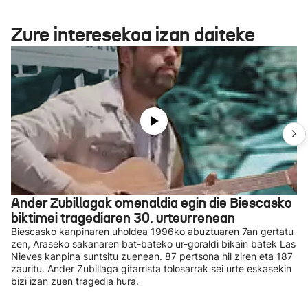
Zure interesekoa izan daiteke
Ander Zubillagak omenaldia egin die Biescasko
biktimei tragediaren 30. urteurrenean
Biescasko kanpinaren uholdea 1996ko abuztuaren 7an gertatu
zen, Araseko sakanaren bat-bateko ur-goraldi bikain batek Las
Nieves kanpina suntsitu zuenean. 87 pertsona hil ziren eta 187
zauritu. Ander Zubillaga gitarrista tolosarrak sei urte eskasekin
bizi izan zuen tragedia hura.