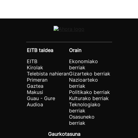
EITB taldea
Orain
EITB
Ekonomiako
Kirolak
berriak
Telebista nahieran
Gizarteko berriak
Primeran
Nazioarteko
Gaztea
berriak
Makusi
Politikako berriak
Guau - Gure
Kulturako berriak
Audioa
Teknologiako
berriak
Osasuneko
berriak
Gaurkotasuna