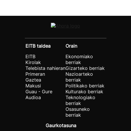
EITB taldea
Orain
EITB
Ekonomiako
Kirolak
berriak
Telebista nahieran
Gizarteko berriak
Primeran
Nazioarteko
Gaztea
berriak
Makusi
Politikako berriak
Guau - Gure
Kulturako berriak
Audioa
Teknologiako
berriak
Osasuneko
berriak
Gaurkotasuna