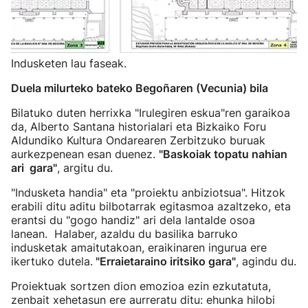
Indusketen lau faseak.
Duela milurteko bateko Begoñaren (Vecunia) bila
Bilatuko duten herrixka "Irulegiren eskua"ren garaikoa
da, Alberto Santana historialari eta Bizkaiko Foru
Aldundiko Kultura Ondarearen Zerbitzuko buruak
aurkezpenean esan duenez.
"Baskoiak topatu nahian
ari gara"
, argitu du.
"Indusketa handia" eta "proiektu anbiziotsua". Hitzok
erabili ditu aditu bilbotarrak egitasmoa azaltzeko, eta
erantsi du "gogo handiz" ari dela lantalde osoa
lanean. Halaber, azaldu du basilika barruko
indusketak amaitutakoan, eraikinaren ingurua ere
ikertuko dutela.
"Erraietaraino iritsiko gara"
, agindu du.
Proiektuak sortzen dion emozioa ezin ezkutatuta,
zenbait xehetasun ere aurreratu ditu: ehunka hilobi