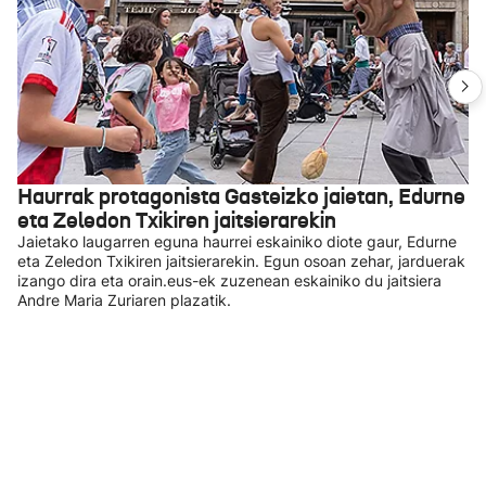
Haurrak protagonista Gasteizko jaietan, Edurne
eta Zeledon Txikiren jaitsierarekin
Jaietako laugarren eguna haurrei eskainiko diote gaur, Edurne
eta Zeledon Txikiren jaitsierarekin. Egun osoan zehar, jarduerak
izango dira eta orain.eus-ek zuzenean eskainiko du jaitsiera
Andre Maria Zuriaren plazatik.