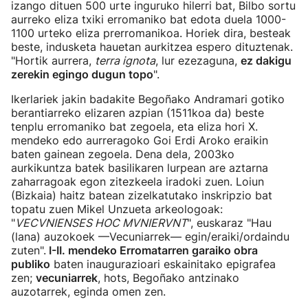
izango dituen 500 urte inguruko hilerri bat, Bilbo sortu
aurreko eliza txiki erromaniko bat edota duela 1000-
1100 urteko eliza prerromanikoa. Horiek dira, besteak
beste, indusketa hauetan aurkitzea espero dituztenak.
"Hortik aurrera,
terra ignota
, lur ezezaguna,
ez dakigu
zerekin egingo dugun topo
".
Ikerlariek jakin badakite Begoñako Andramari gotiko
berantiarreko elizaren azpian (1511koa da) beste
tenplu erromaniko bat zegoela, eta eliza hori X.
mendeko edo aurreragoko Goi Erdi Aroko eraikin
baten gainean zegoela. Dena dela, 2003ko
aurkikuntza batek basilikaren lurpean are aztarna
zaharragoak egon zitezkeela iradoki zuen. Loiun
(Bizkaia) haitz batean zizelkatutako inskripzio bat
topatu zuen Mikel Unzueta arkeologoak:
"
VECVNIENSES HOC MVNIERVNT
", euskaraz "Hau
(lana) auzokoek —Vecuniarrek— egin/eraiki/ordaindu
zuten".
I-II. mendeko Erromatarren garaiko obra
publiko
baten inaugurazioari eskainitako epigrafea
zen;
vecuniarrek
, hots, Begoñako antzinako
auzotarrek, eginda omen zen.