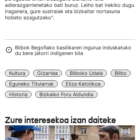
adierazgarrienetako bati buruz. Leiho bat irekiko dugu
iraganera, gure sustraiak eta bizkaitar nortasuna
hobeto ezagutzeko".
Bilbok Begoñako basilikaren ingurua induskatuko
du bere jatorri indigenen bila
Kultura
Gizartea
Bilboko Udala
Bilbo
Eguneko Titularrak
Eliza Katolikoa
Historia
Bizkaiko Foru Aldundia
Zure interesekoa izan daiteke