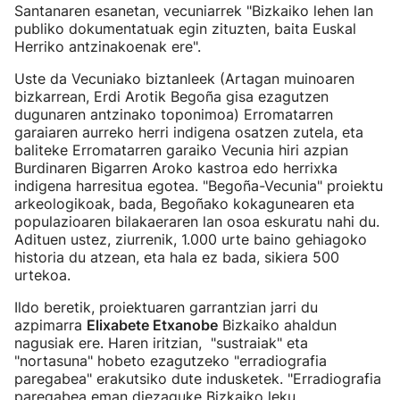
Santanaren esanetan, vecuniarrek "Bizkaiko lehen lan
publiko dokumentatuak egin zituzten, baita Euskal
Herriko antzinakoenak ere".
Uste da Vecuniako biztanleek (Artagan muinoaren
bizkarrean, Erdi Arotik Begoña gisa ezagutzen
dugunaren antzinako toponimoa) Erromatarren
garaiaren aurreko herri indigena osatzen zutela, eta
baliteke Erromatarren garaiko Vecunia hiri azpian
Burdinaren Bigarren Aroko kastroa edo herrixka
indigena harresitua egotea. "Begoña-Vecunia" proiektu
arkeologikoak, bada, Begoñako kokagunearen eta
populazioaren bilakaeraren lan osoa eskuratu nahi du.
Adituen ustez, ziurrenik, 1.000 urte baino gehiagoko
historia du atzean, eta hala ez bada, sikiera 500
urtekoa.
Ildo beretik, proiektuaren garrantzian jarri du
azpimarra
Elixabete Etxanobe
Bizkaiko ahaldun
nagusiak ere. Haren iritzian, "sustraiak" eta
"nortasuna" hobeto ezagutzeko "erradiografia
paregabea" erakutsiko dute indusketek. "Erradiografia
paregabea eman diezaguke Bizkaiko leku