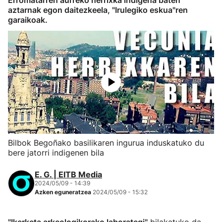
Erromatarren aurreko herrixka indigena baten
aztarnak egon daitezkeela, "Irulegiko eskua"ren
garaikoak.
Bilbok Begoñako basilikaren ingurua induskatuko du
bere jatorri indigenen bila
E. G. | EITB Media
2024/05/09 - 14:39
Azken eguneratzea
2024/05/09 - 15:32