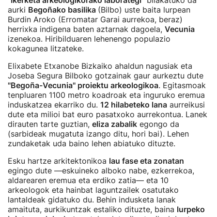
"Ikerketa arkeologikorako laborategi"
bilakatuko da
aurki
Begoñako basilika
(Bilbo) uste baita lurpean
Burdin Aroko (Erromatar Garai aurrekoa, beraz)
herrixka indigena baten aztarnak dagoela,
Vecunia
izenekoa. Hiribilduaren lehenengo populazio
kokagunea litzateke.
Elixabete Etxanobe Bizkaiko ahaldun nagusiak eta
Joseba Segura Bilboko gotzainak gaur aurkeztu dute
"Begoña-Vecunia" proiektu arkeologikoa
. Egitasmoak
tenpluaren 1100 metro koadroak eta inguruko eremua
induskatzea ekarriko du.
12 hilabeteko lana
aurreikusi
dute eta milioi bat euro pasatxoko aurrekontua. Lanek
dirauten tarte guztian,
eliza zabalik
egongo da
(sarbideak mugatuta izango ditu, hori bai). Lehen
zundaketak uda baino lehen abiatuko dituzte.
Esku hartze arkitektonikoa
lau fase eta zonatan
egingo dute —eskuineko alboko nabe, ezkerrekoa,
aldarearen eremua eta erdiko zatia— eta 10
arkeologok eta hainbat laguntzailek osatutako
lantaldeak gidatuko du. Behin indusketa lanak
amaituta, aurkikuntzak estaliko dituzte, baina
lurpeko