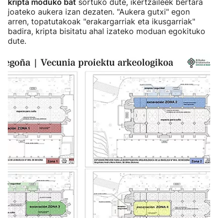
kripta moduko bat
sortuko dute, ikertzaileek bertara
joateko aukera izan dezaten. "Aukera gutxi" egon
arren, topatutakoak "erakargarriak eta ikusgarriak"
badira, kripta bisitatu ahal izateko moduan egokituko
dute.