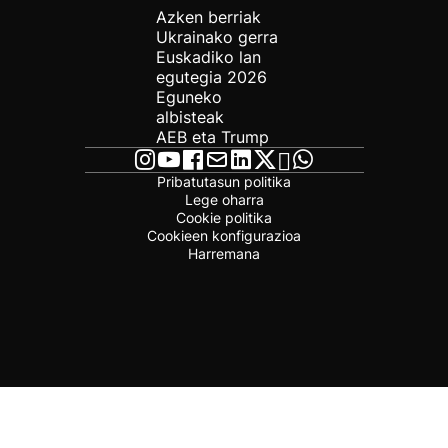
Azken berriak
Ukrainako gerra
Euskadiko lan
egutegia 2026
Eguneko
albisteak
AEB eta Trump
Pribatutasun politika
Lege oharra
Cookie politika
Cookieen konfigurazioa
Harremana