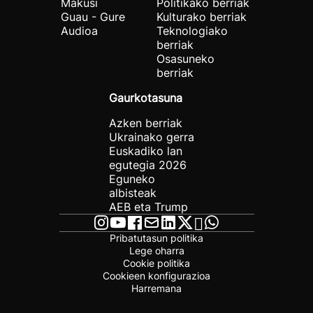
Makusi
Politikako berriak
Guau - Gure
Kulturako berriak
Audioa
Teknologiako
berriak
Osasuneko
berriak
Gaurkotasuna
Azken berriak
Ukrainako gerra
Euskadiko lan
egutegia 2026
Eguneko
albisteak
AEB eta Trump
Pribatutasun politika
Lege oharra
Cookie politika
Cookieen konfigurazioa
Harremana