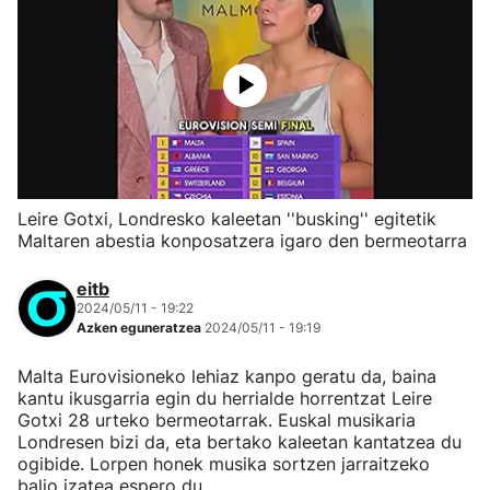
Leire Gotxi, Londresko kaleetan ''busking'' egitetik
Maltaren abestia konposatzera igaro den bermeotarra
eitb
2024/05/11 - 19:22
Azken eguneratzea
2024/05/11 - 19:19
Malta Eurovisioneko lehiaz kanpo geratu da, baina
kantu ikusgarria egin du herrialde horrentzat Leire
Gotxi 28 urteko bermeotarrak. Euskal musikaria
Londresen bizi da, eta bertako kaleetan kantatzea du
ogibide. Lorpen honek musika sortzen jarraitzeko
balio izatea espero du.