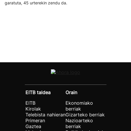
garatuta, 45 urterekin zendu da.
EITB taldea
Orain
EITB
Ekonomiako
Kirolak
berriak
Telebista nahieran
Gizarteko berriak
Primeran
Nazioarteko
Gaztea
berriak