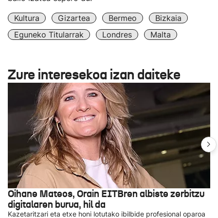
Kultura
Gizartea
Bermeo
Bizkaia
Eguneko Titularrak
Londres
Malta
Zure interesekoa izan daiteke
Oihane Mateos, Orain EITBren albiste zerbitzu
digitalaren burua, hil da
Kazetaritzari eta etxe honi lotutako ibilbide profesional oparoa