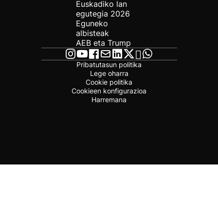
Euskadiko lan
egutegia 2026
Eguneko
albisteak
AEB eta Trump
Pribatutasun politika
Lege oharra
Cookie politika
Cookieen konfigurazioa
Harremana