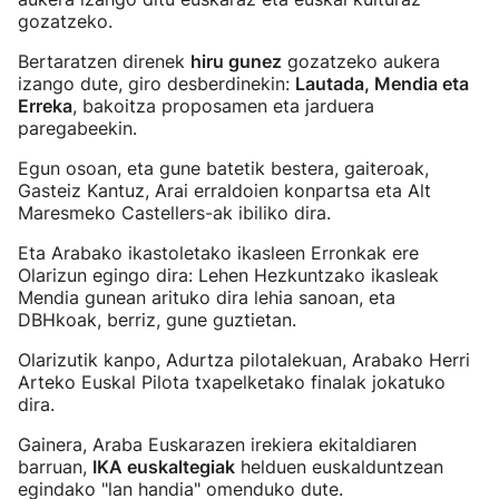
gozatzeko.
Bertaratzen direnek
hiru gunez
gozatzeko aukera
izango dute, giro desberdinekin:
Lautada, Mendia eta
Erreka
, bakoitza proposamen eta jarduera
paregabeekin.
Egun osoan, eta gune batetik bestera, gaiteroak,
Gasteiz Kantuz, Arai erraldoien konpartsa eta Alt
Maresmeko Castellers-ak ibiliko dira.
Eta Arabako ikastoletako ikasleen Erronkak ere
Olarizun egingo dira: Lehen Hezkuntzako ikasleak
Mendia gunean arituko dira lehia sanoan, eta
DBHkoak, berriz, gune guztietan.
Olarizutik kanpo, Adurtza pilotalekuan, Arabako Herri
Arteko Euskal Pilota txapelketako finalak jokatuko
dira.
Gainera, Araba Euskarazen irekiera ekitaldiaren
barruan,
IKA euskaltegiak
helduen euskalduntzean
egindako "lan handia" omenduko dute.