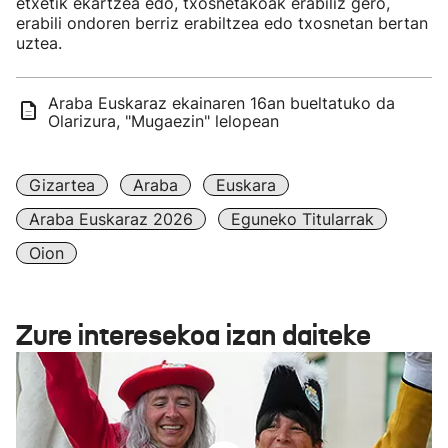
etxetik ekartzea edo, txosnetakoak erabiliz gero,
erabili ondoren berriz erabiltzea edo txosnetan bertan
uztea.
Araba Euskaraz ekainaren 16an bueltatuko da
Olarizura, "Mugaezin" lelopean
Gizartea
Araba
Euskara
Araba Euskaraz 2026
Eguneko Titularrak
Oion
Zure interesekoa izan daiteke