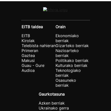
EITB taldea
Orain
EITB
Ekonomiako
Kirolak
berriak
Telebista nahieran
Gizarteko berriak
Primeran
Nazioarteko
Gaztea
berriak
Makusi
Politikako berriak
Guau - Gure
Kulturako berriak
Audioa
Teknologiako
berriak
Osasuneko
berriak
Gaurkotasuna
Azken berriak
Ukrainako gerra