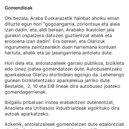
Gomendioak
Ohi bezala, Araba Euskarazetik hainbat aholku eman
dituzte egun hori "gogoangarria, zoriontsua eta alaia
izan dadin, eta, aldi berean, Arabako ikastolen jaia
gurekin ospatzera datozen guztientzat ahalik eta
erosoena izan dadin". Era berean, eta Olarizuk
ingurumena zaintzearekin duen harremana kontuan
hartuta, ahalik eta jai jasangarriena antolatu dute.
Hori dela eta, antolatzaileek garraio publikoa, bizikleta
edo oinez joatea gomendatzen dute. Autobusentzako
aparkalekua Olarizu etorbidean egongo da. Lehenengo
gunean bizikletentzako aparkalekua jarriko dute.
Bestalde, 2, 10 eta EIB lineak dira autobusez joateko
gomendagarrienak.
Ibilgailu pribatuan iristea erabakitzen dutenentzat,
Ansoleta eta Uritiasolo industrialdeak egokituko dira
autoak aparkatzeko.
Azkenik, antolatzaileek gomendatzen dute edalontziak