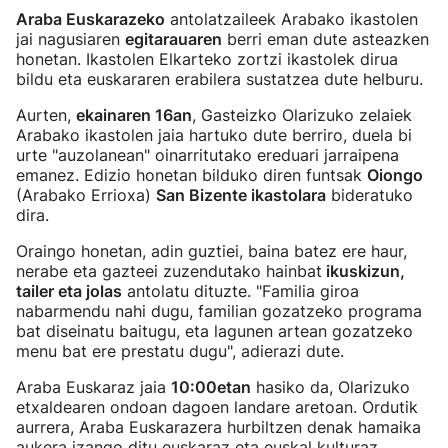
Araba Euskarazeko
antolatzaileek Arabako ikastolen
jai nagusiaren
egitarauaren
berri eman dute asteazken
honetan. Ikastolen Elkarteko zortzi ikastolek dirua
bildu eta euskararen erabilera sustatzea dute helburu.
Aurten,
ekainaren 16an
, Gasteizko Olarizuko zelaiek
Arabako ikastolen jaia hartuko dute berriro, duela bi
urte "auzolanean" oinarritutako ereduari jarraipena
emanez. Edizio honetan bilduko diren funtsak
Oiongo
(Arabako Errioxa)
San Bizente ikastolara
bideratuko
dira.
Oraingo honetan, adin guztiei, baina batez ere haur,
nerabe eta gazteei zuzendutako hainbat
ikuskizun,
tailer eta jolas
antolatu dituzte. "Familia giroa
nabarmendu nahi dugu, familian gozatzeko programa
bat diseinatu baitugu, eta lagunen artean gozatzeko
menu bat ere prestatu dugu", adierazi dute.
Araba Euskaraz jaia
10:00etan
hasiko da, Olarizuko
etxaldearen ondoan dagoen landare aretoan. Ordutik
aurrera, Araba Euskarazera hurbiltzen denak hamaika
aukera izango ditu euskaraz eta euskal kulturaz