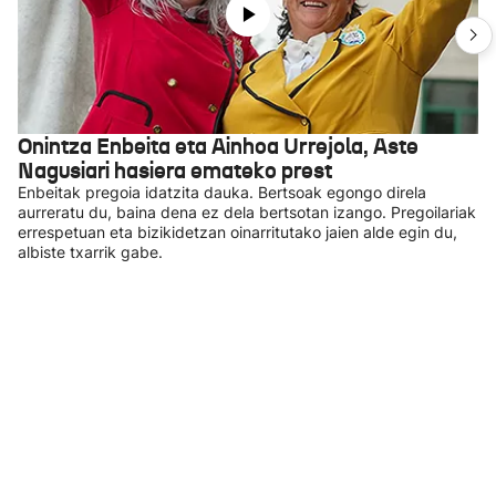
Onintza Enbeita eta Ainhoa Urrejola, Aste
Nagusiari hasiera emateko prest
Enbeitak pregoia idatzita dauka. Bertsoak egongo direla
aurreratu du, baina dena ez dela bertsotan izango. Pregoilariak
errespetuan eta bizikidetzan oinarritutako jaien alde egin du,
albiste txarrik gabe.