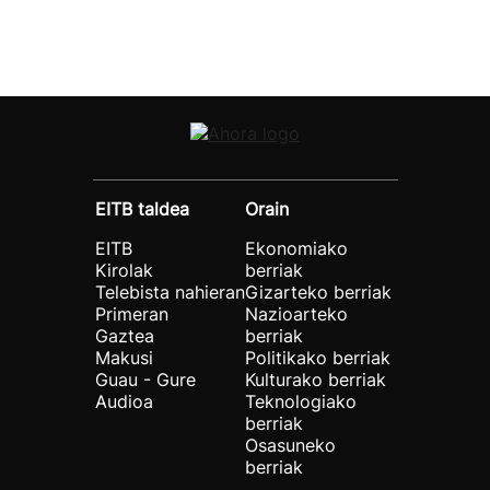
EITB taldea
Orain
EITB
Ekonomiako
Kirolak
berriak
Telebista nahieran
Gizarteko berriak
Primeran
Nazioarteko
Gaztea
berriak
Makusi
Politikako berriak
Guau - Gure
Kulturako berriak
Audioa
Teknologiako
berriak
Osasuneko
berriak