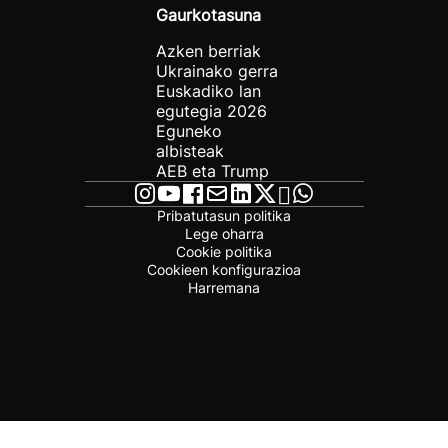
Gaurkotasuna
Azken berriak
Ukrainako gerra
Euskadiko lan
egutegia 2026
Eguneko
albisteak
AEB eta Trump
Pribatutasun politika
Lege oharra
Cookie politika
Cookieen konfigurazioa
Harremana