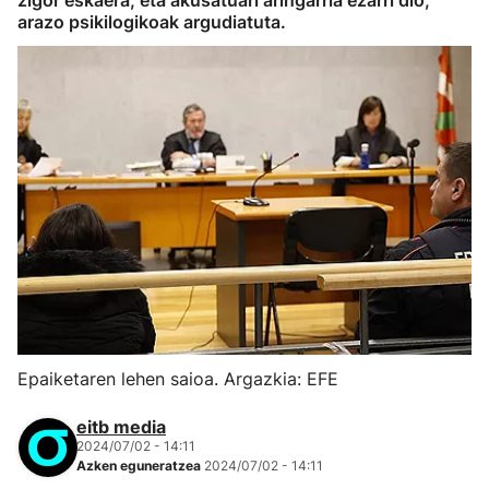
zigor eskaera, eta akusatuari aringarria ezarri dio,
arazo psikilogikoak argudiatuta.
Epaiketaren lehen saioa. Argazkia: EFE
eitb media
2024/07/02 - 14:11
Azken eguneratzea
2024/07/02 - 14:11