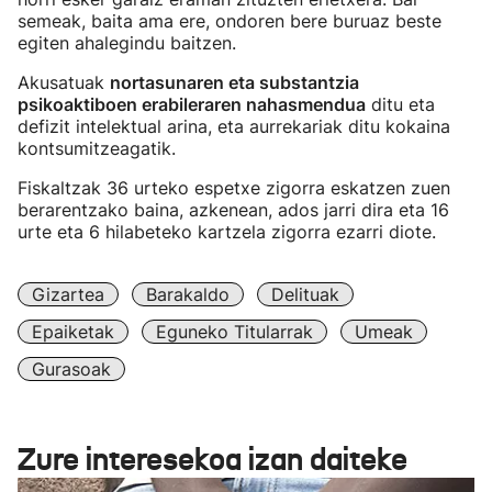
semeak, baita ama ere, ondoren bere buruaz beste
egiten ahalegindu baitzen.
Akusatuak
nortasunaren eta substantzia
psikoaktiboen erabileraren nahasmendua
ditu eta
defizit intelektual arina, eta aurrekariak ditu kokaina
kontsumitzeagatik.
Fiskaltzak 36 urteko espetxe zigorra eskatzen zuen
berarentzako baina, azkenean, ados jarri dira eta 16
urte eta 6 hilabeteko kartzela zigorra ezarri diote.
Gizartea
Barakaldo
Delituak
Epaiketak
Eguneko Titularrak
Umeak
Gurasoak
Zure interesekoa izan daiteke