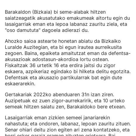
Barakaldon (Bizkaia) bi seme-alabak hiltzen
saiatzeagatik akusatutako emakumeak aitortu egin du
lasaigarriak eman eta lepoa labanaz zauritu ziela, eta
"oso damututa" dagoela adierazi du.
Ahozko saioa astearte honetan abiatu da Bizkaiko
Luralde Auzitegian, eta bi egun irautea aurreikusita
zegoen. Baina, epaiketa amaitutzat eman da defentsa-
akusazioak adostasun-akordioa lortu ostean.
Fiskaltzak 36 urtetik 16 eta erdira jaitsi du zigor
eskaera, azpikeriaz egindako bi hilketa delitu egotzita.
Defentsak eta akusazio partikularrak bat egin dute
eskaerarekin.
Gertakariak 2022ko abenduaren 31n izan ziren.
Auzipetuak ez zuen zigor-aurrekaririk, eta 10 urteko
semeak hiltzen saiatu zen, Barakaldoko bere etxean.
Lasaigarriak eman zizkien semeei janariarekin
nahastuta; eta ondoren, labanaz, lepoan zauritu zituen.
Senar ohiari deitu zion egiten ari zena kontatzeko, eta
horri esker garaiz eraman zituzten erietxera. Bai