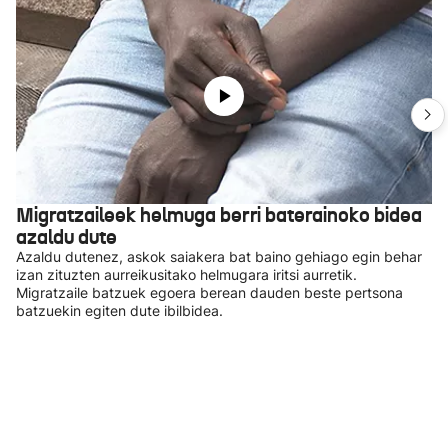
Migratzaileek helmuga berri baterainoko bidea
azaldu dute
Azaldu dutenez, askok saiakera bat baino gehiago egin behar
izan zituzten aurreikusitako helmugara iritsi aurretik.
Migratzaile batzuek egoera berean dauden beste pertsona
batzuekin egiten dute ibilbidea.