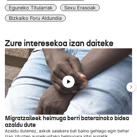
Eguneko Titularrak
Sexu Erasoak
Bizkaiko Foru Aldundia
Zure interesekoa izan daiteke
Migratzaileek helmuga berri baterainoko bidea
azaldu dute
Azaldu dutenez, askok saiakera bat baino gehiago egin behar
izan zituzten aurreikusitako helmugara iritsi aurretik.