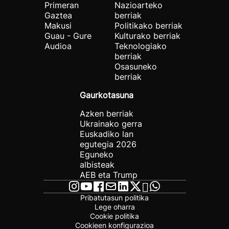
Primeran
Nazioarteko
Gaztea
berriak
Makusi
Politikako berriak
Guau - Gure
Kulturako berriak
Audioa
Teknologiako
berriak
Osasuneko
berriak
Gaurkotasuna
Azken berriak
Ukrainako gerra
Euskadiko lan
egutegia 2026
Eguneko
albisteak
AEB eta Trump
Pribatutasun politika
Lege oharra
Cookie politika
Cookieen konfigurazioa