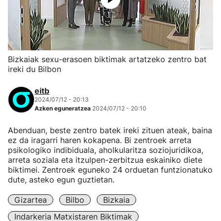
Bizkaiak sexu-erasoen biktimak artatzeko zentro bat
ireki du Bilbon
eitb
2024/07/12 - 20:13
Azken eguneratzea
2024/07/12 - 20:10
Abenduan, beste zentro batek ireki zituen ateak, baina
ez da iragarri haren kokapena. Bi zentroek arreta
psikologiko indibiduala, aholkularitza soziojuridikoa,
arreta soziala eta itzulpen-zerbitzua eskainiko diete
biktimei. Zentroek eguneko 24 orduetan funtzionatuko
dute, asteko egun guztietan.
Gizartea
Bilbo
Bizkaia
Indarkeria Matxistaren Biktimak