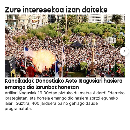
Zure interesekoa izan daiteke
Kanoikadak Donostiako Aste Nagusiari hasiera
emango dio larunbat honetan
Artillari Nagusiak 19:00etan piztuko du metxa Alderdi Ederreko
lorategietan, eta horrela emango dio hasiera zortzi eguneko
jaiari. Guztira, 400 jarduera baino gehiago daude
programatuta.