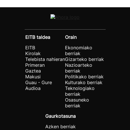
EITB taldea
Orain
EITB
Ekonomiako
Kirolak
berriak
Telebista nahieran
Gizarteko berriak
Primeran
Nazioarteko
Gaztea
berriak
Makusi
Politikako berriak
Guau - Gure
Kulturako berriak
Audioa
Teknologiako
berriak
Osasuneko
berriak
Gaurkotasuna
Azken berriak