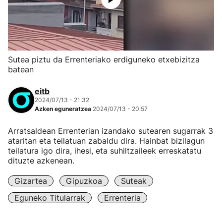
Sutea piztu da Errenteriako erdiguneko etxebizitza
batean
eitb
2024/07/13 - 21:32
Azken eguneratzea
2024/07/13 - 20:57
Arratsaldean Errenterian izandako sutearen sugarrak 3
ataritan eta teilatuan zabaldu dira. Hainbat bizilagun
teilatura igo dira, ihesi, eta suhiltzaileek erreskatatu
dituzte azkenean.
Gizartea
Gipuzkoa
Suteak
Eguneko Titularrak
Errenteria