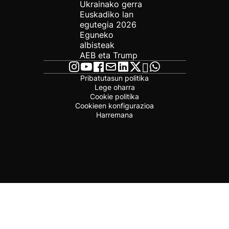
Ukrainako gerra
Euskadiko lan
egutegia 2026
Eguneko
albisteak
AEB eta Trump
Pribatutasun politika
Lege oharra
Cookie politika
Cookieen konfigurazioa
Harremana