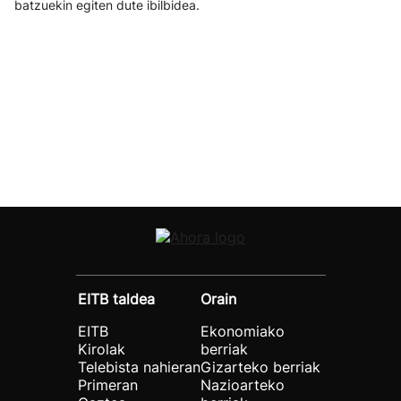
batzuekin egiten dute ibilbidea.
EITB taldea
Orain
EITB
Ekonomiako
Kirolak
berriak
Telebista nahieran
Gizarteko berriak
Primeran
Nazioarteko