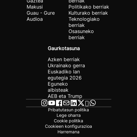
Gaztea
berriak
Makusi
Politikako berriak
Guau - Gure
Kulturako berriak
Audioa
Teknologiako
berriak
Osasuneko
berriak
Gaurkotasuna
Azken berriak
Ukrainako gerra
Euskadiko lan
egutegia 2026
Eguneko
albisteak
AEB eta Trump
Pribatutasun politika
Lege oharra
Cookie politika
Cookieen konfigurazioa
Harremana