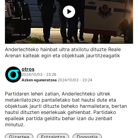
Anderlechteko hainbat ultra atxilotu dituzte Reale
Arenan kalteak egin eta objektuak jaurtitzeagatik
otros
2024/10/03 - 23:26
Azken eguneratzea
2024/10/03 - 23:24
Partidaren lehen zatian, Anderlechteko ultrek
metakrilatozko pantailetako bat hautsi dute eta
objektuak jaurti dituzte beheko harmailetara, bertan
hautsi dituzten eserlekuak gehienbat. Partidako
epaileak partida gelditu behar izan du zenbait
minutuz.
Gizartea
Ertzaintza
Donostia