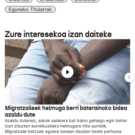
Eguneko Titularrak
Zure interesekoa izan daiteke
Migratzaileek helmuga berri baterainoko bidea
azaldu dute
Azaldu dutenez, askok saiakera bat baino gehiago egin behar
izan zituzten aurreikusitako helmugara iritsi aurretik.
Migratzaile batzuek egoera berean dauden beste pertsona