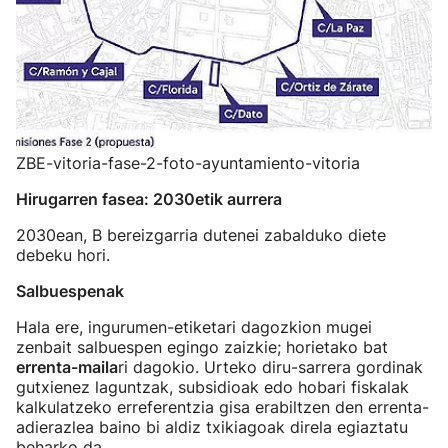
ZBE-vitoria-fase-2-foto-ayuntamiento-vitoria
Hirugarren fasea: 2030etik aurrera
2030ean, B bereizgarria dutenei zabalduko diete
debeku hori.
Salbuespenak
Hala ere, ingurumen-etiketari dagozkion mugei
zenbait salbuespen egingo zaizkie; horietako bat
errenta-maila
ri dagokio. Urteko diru-sarrera gordinak
gutxienez laguntzak, subsidioak edo hobari fiskalak
kalkulatzeko erreferentzia gisa erabiltzen den errenta-
adierazlea baino bi aldiz txikiagoak direla egiaztatu
beharko da.