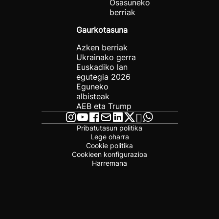
Osasuneko
berriak
Gaurkotasuna
Azken berriak
Ukrainako gerra
Euskadiko lan
egutegia 2026
Eguneko
albisteak
AEB eta Trump
Pribatutasun politika
Lege oharra
Cookie politika
Cookieen konfigurazioa
Harremana