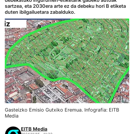
debekatuko ingurumen-etiketarik gabeko autoak
sartzea, eta 2030era arte ez da debeku hori B etiketa
duten ibilgailuetara zabalduko.
Gasteizko Emisio Gutxiko Eremua. Infografia: EITB
Media
EITB Media