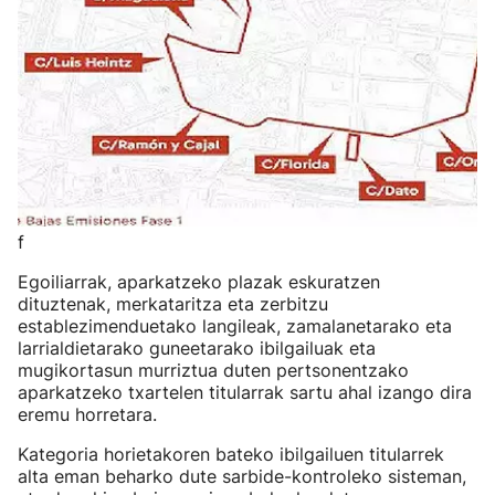
f
Egoiliarrak, aparkatzeko plazak eskuratzen
dituztenak, merkataritza eta zerbitzu
establezimenduetako langileak, zamalanetarako eta
larrialdietarako guneetarako ibilgailuak eta
mugikortasun murriztua duten pertsonentzako
aparkatzeko txartelen titularrak sartu ahal izango dira
eremu horretara.
Kategoria horietakoren bateko ibilgailuen titularrek
alta eman beharko dute sarbide-kontroleko sisteman,