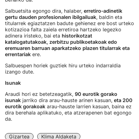
Salbuetsita egongo dira, halaber,
erretiro-adinetik
gertu dauden profesionalen ibilgailuak
, baldin eta
titularrek egiaztatzen badute gehienez ere bost urteko
kotizazioa falta zaiela erretiroa hartzeko legezko
adinera iristeko, bai eta
historikotzat
katalogatutakoak, zerbitzu publikoetakoak edo
eremuaren barruan aparkatzeko
plazen titularrak eta
errentariak
ere.
Salbuespen horiek guztiek hiru urteko indarraldia
izango dute.
Isunak
Araudi hori ez betetzeagatik,
90 eurotik gorako
isunak
jarriko dira arau-hauste arinen kasuan,
eta 200
eurotik gorakoak
arau-hauste larrien kasuan, baina ez
dira berehala aplikatuko, eta atzerapenen bat egongo
da.
Gizartea
Klima Aldaketa