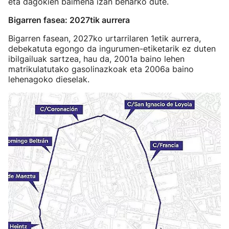
eta dagokien baimena izan beharko dute.
Bigarren fasea: 2027tik aurrera
Bigarren fasean, 2027ko urtarrilaren 1etik aurrera,
debekatuta egongo da ingurumen-etiketarik ez duten
ibilgailuak sartzea, hau da, 2001a baino lehen
matrikulatutako gasolinazkoak eta 2006a baino
lehenagoko dieselak.