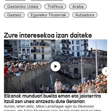
Gasteizko Udala
Trafikoa
Araba
Gasteiz
Eguneko Titularrak
Kutsadura
Zure interesekoa izan daiteke
Elkanok munduari buelta eman eta jaioterrira
itzuli zen unea antzeztu dute Getarian
Aurten, lehen aldiz, Mikel Larrañagak egin du Elkanoren
papera, eta Saioa Etxeberria izan da tripulante modura irten