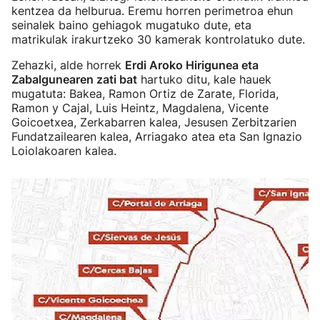
kentzea da helburua. Eremu horren perimetroa ehun
seinalek baino gehiagok mugatuko dute, eta
matrikulak irakurtzeko 30 kamerak kontrolatuko dute.
Zehazki, alde horrek
Erdi Aroko Hirigunea eta
Zabalgunearen zati bat
hartuko ditu, kale hauek
mugatuta: Bakea, Ramon Ortiz de Zarate, Florida,
Ramon y Cajal, Luis Heintz, Magdalena, Vicente
Goicoetxea, Zerkabarren kalea, Jesusen Zerbitzarien
Fundatzailearen kalea, Arriagako atea eta San Ignazio
Loiolakoaren kalea.