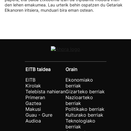
den lehen emakumea. Lau urterik behin ospatzen du Getariak
Elkanoren iritsiera, munduari bira eman ostean.
EITB taldea
Orain
EITB
Ekonomiako
Kirolak
berriak
Telebista nahieran
Gizarteko berriak
Primeran
Nazioarteko
Gaztea
berriak
Makusi
Politikako berriak
Guau - Gure
Kulturako berriak
Audioa
Teknologiako
berriak