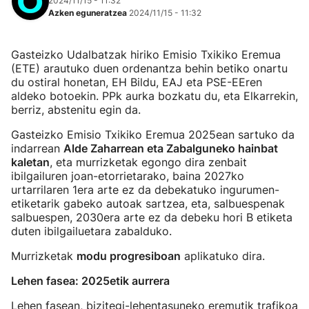
2024/11/15 - 11:32
Azken eguneratzea
2024/11/15 - 11:32
Gasteizko Udalbatzak hiriko Emisio Txikiko Eremua
(ETE) arautuko duen ordenantza behin betiko onartu
du ostiral honetan, EH Bildu, EAJ eta PSE-EEren
aldeko botoekin. PPk aurka bozkatu du, eta Elkarrekin,
berriz, abstenitu egin da.
Gasteizko Emisio Txikiko Eremua 2025ean sartuko da
indarrean
Alde Zaharrean eta Zabalguneko hainbat
kaletan
, eta murrizketak egongo dira zenbait
ibilgailuren joan-etorrietarako, baina 2027ko
urtarrilaren 1era arte ez da debekatuko ingurumen-
etiketarik gabeko autoak sartzea, eta, salbuespenak
salbuespen, 2030era arte ez da debeku hori B etiketa
duten ibilgailuetara zabalduko.
Murrizketak
modu progresiboan
aplikatuko dira.
Lehen fasea: 2025etik aurrera
Lehen fasean, bizitegi-lehentasuneko eremutik trafikoa