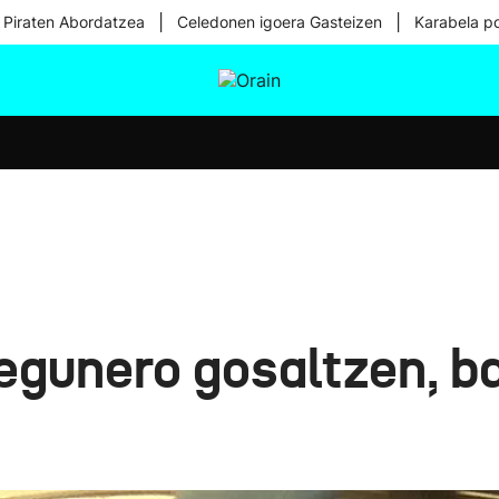
|
|
 Piraten Abordatzea
Celedonen igoera Gasteizen
Karabela p
tura
Ikusmiran
Egural
Osasuna
Teknologia
 egunero gosaltzen, b