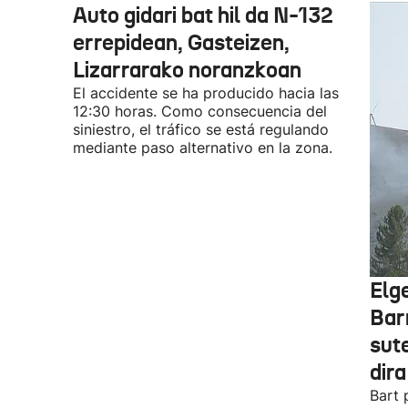
Auto gidari bat hil da N-132
errepidean, Gasteizen,
Lizarrarako noranzkoan
El accidente se ha producido hacia las
12:30 horas. Como consecuencia del
siniestro, el tráfico se está regulando
mediante paso alternativo en la zona.
Elg
Bar
sute
dira
Bart 