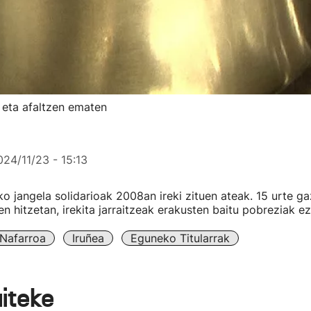
 eta afaltzen ematen
024/11/23 - 15:13
ko jangela solidarioak 2008an ireki zituen ateak. 15 urte g
en hitzetan, irekita jarraitzeak erakusten baitu pobreziak ez
Nafarroa
Iruñea
Eguneko Titularrak
aiteke