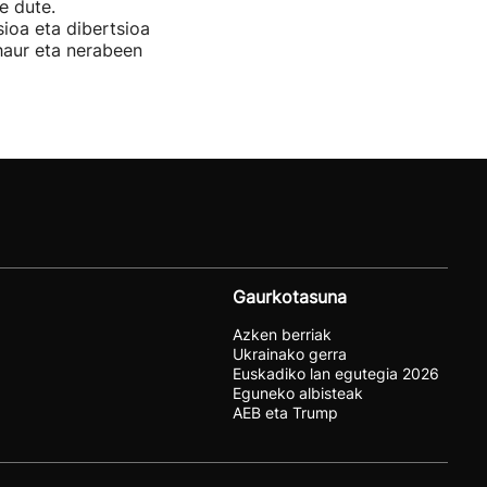
e dute.
ioa eta dibertsioa
 haur eta nerabeen
Gaurkotasuna
Azken berriak
Ukrainako gerra
Euskadiko lan egutegia 2026
Eguneko albisteak
AEB eta Trump