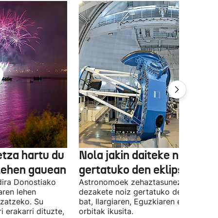
etza hartu du
Nola jakin daiteke noiz
lehen gauean
gertatuko den eklipse bat?
dira Donostiako
Astronomoek zehaztasunez kalkula
aren lehen
dezakete noiz gertatuko den eklipse
ozatzeko. Su
bat, Ilargiaren, Eguzkiaren eta Lurrar
ri erakarri dituzte,
orbitak ikusita.