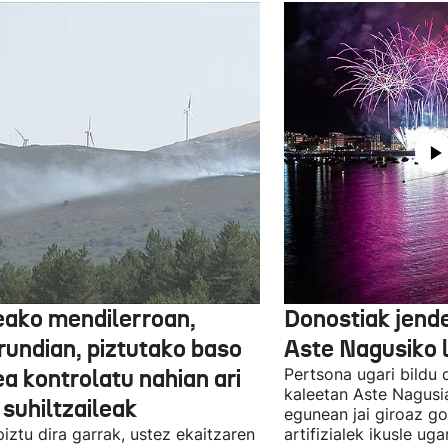
eako mendilerroan,
Donostiak jend
rundian, piztutako baso
Aste Nagusiko 
a kontrolatu nahian ari
Pertsona ugari bildu 
kaleetan Aste Nagusi
 suhiltzaileak
egunean jai giroaz g
piztu dira garrak, ustez ekaitzaren
artifizialek ikusle uga