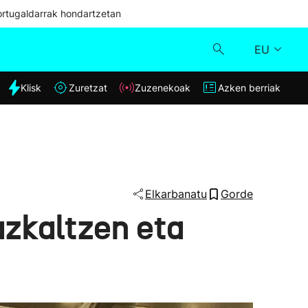
ortugaldarrak hondartzetan
EU
dia
Klisk
Zuretzat
Zuzenekoak
Azken berriak
Klisk
Zuzenekoak
Zuretzat
Elkarbanatu
Gorde
azkaltzen eta
Azken berriak