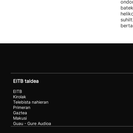
ondor
batek
helik
suhil
berta
EITB taldea
EITB
Kirolak
Telebista nahieran
Primeran
Gaztea
Makusi
Guau - Gure Audioa