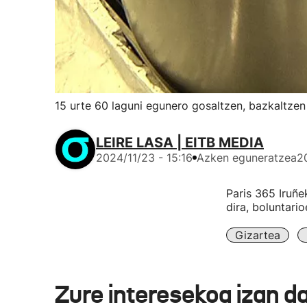
15 urte 60 laguni egunero gosaltzen, bazkaltzen
LEIRE LASA | EITB MEDIA
2024/11/23 - 15:16
Azken eguneratzea
2
Paris 365 Iruñe
dira, boluntario
Gizartea
Zure interesekoa izan d