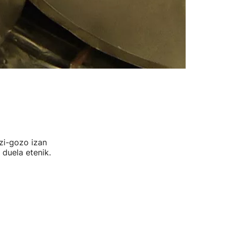
azi-gozo izan
 duela etenik.