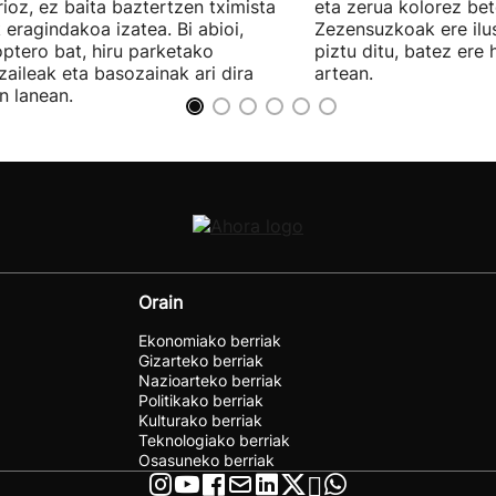
ioz, ez baita baztertzen tximista
eta zerua kolorez bet
 eragindakoa izatea. Bi abioi,
Zezensuzkoak ere ilus
optero bat, hiru parketako
piztu ditu, batez ere
tzaileak eta basozainak ari dira
artean.
n lanean.
Orain
Ekonomiako berriak
Gizarteko berriak
Nazioarteko berriak
Politikako berriak
Kulturako berriak
Teknologiako berriak
Osasuneko berriak