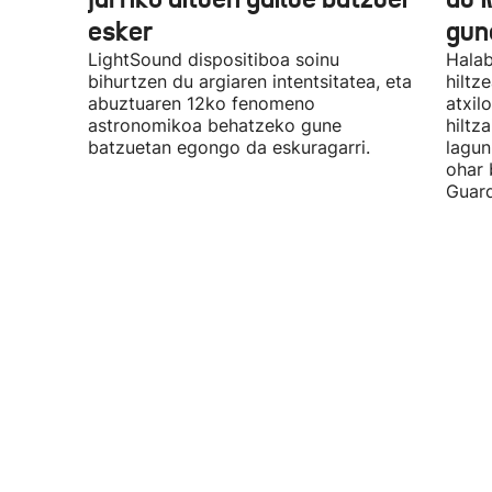
esker
gun
LightSound dispositiboa soinu
Halab
bihurtzen du argiaren intentsitatea, eta
hiltz
abuztuaren 12ko fenomeno
atxil
astronomikoa behatzeko gune
hiltza
batzuetan egongo da eskuragarri.
lagun
ohar 
Guard