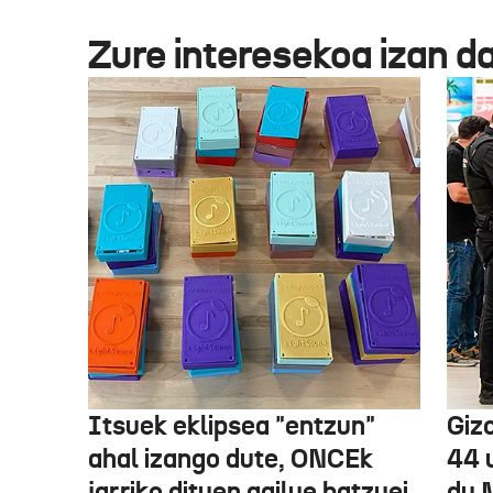
Zure interesekoa izan d
Itsuek eklipsea "entzun"
Gizo
ahal izango dute, ONCEk
44 
jarriko dituen gailue batzuei
du 