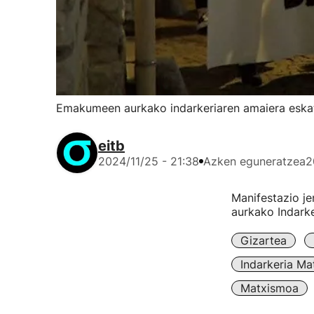
Emakumeen aurkako indarkeriaren amaiera eskat
eitb
2024/11/25 - 21:38
Azken eguneratzea
2
Manifestazio j
aurkako Indark
Gizartea
Indarkeria Ma
Matxismoa