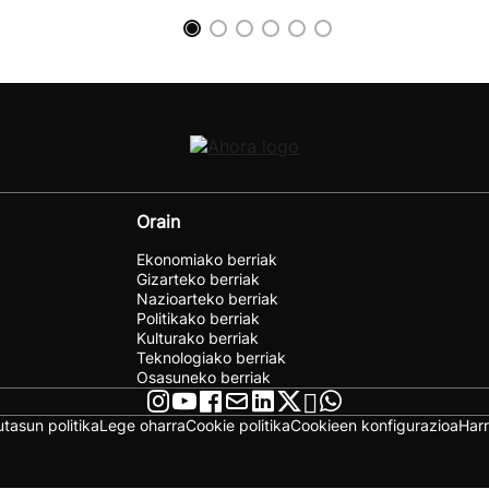
Orain
Ekonomiako berriak
Gizarteko berriak
Nazioarteko berriak
Politikako berriak
Kulturako berriak
Teknologiako berriak
Osasuneko berriak
utasun politika
Lege oharra
Cookie politika
Cookieen konfigurazioa
Har