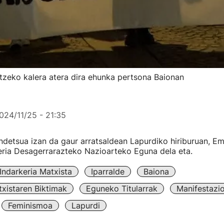
zeko kalera atera dira ehunka pertsona Baionan
024/11/25 - 21:35
endetsua izan da gaur arratsaldean Lapurdiko hiriburuan, 
eria Desagerrarazteko Nazioarteko Eguna dela eta.
Indarkeria Matxista
Iparralde
Baiona
txistaren Biktimak
Eguneko Titularrak
Manifestazi
Feminismoa
Lapurdi