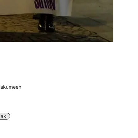
Emakumeen
oak