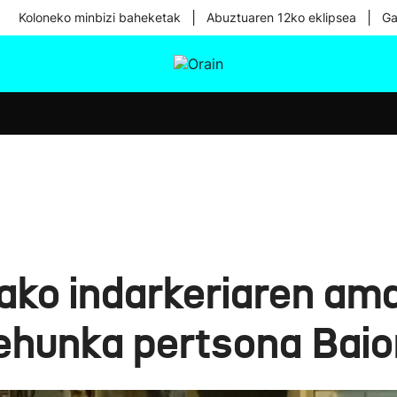
|
|
Koloneko minbizi baheketak
Abuztuaren 12ko eklipsea
Ga
tura
Ikusmiran
Egural
Osasuna
Teknologia
ko indarkeriaren ama
a ehunka pertsona Bai