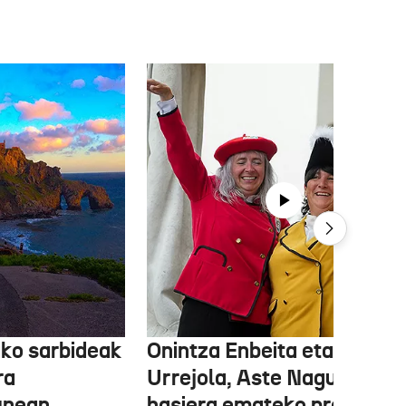
ko sarbideak
Onintza Enbeita eta Ainhoa
ra
Urrejola, Aste Nagusiari
unean,
hasiera emateko prest