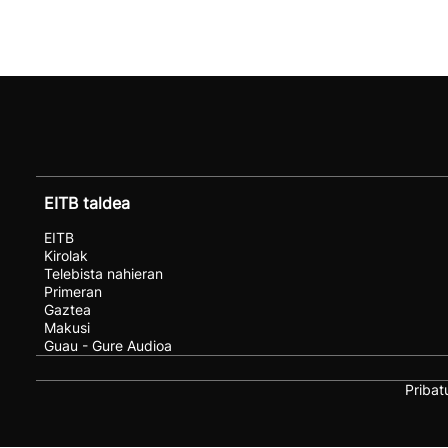
EITB taldea
EITB
Kirolak
Telebista nahieran
Primeran
Gaztea
Makusi
Guau - Gure Audioa
Pribat