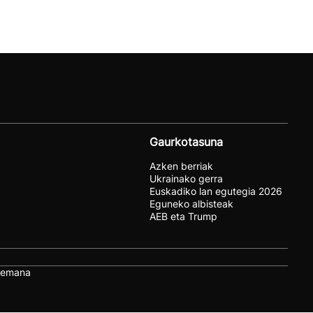
Gaurkotasuna
Azken berriak
Ukrainako gerra
Euskadiko lan egutegia 2026
Eguneko albisteak
AEB eta Trump
remana