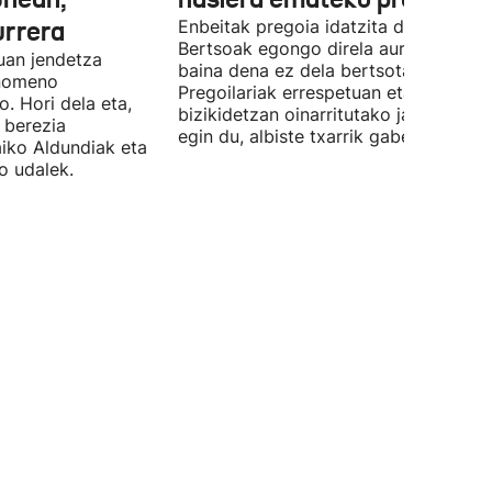
urrera
Enbeitak pregoia idatzita dauka.
Bertsoak egongo direla aurreratu du,
uan jendetza
baina dena ez dela bertsotan izango.
enomeno
Pregoilariak errespetuan eta
. Hori dela eta,
bizikidetzan oinarritutako jaien alde
 berezia
egin du, albiste txarrik gabe.
aiko Aldundiak eta
o udalek.