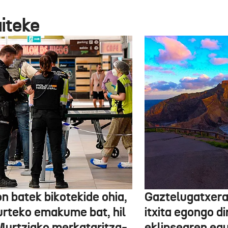
aiteke
n batek bikotekide ohia,
Gaztelugatxera
urteko emakume bat, hil
itxita egongo di
Murtziako merkataritza-
eklipsearen eg