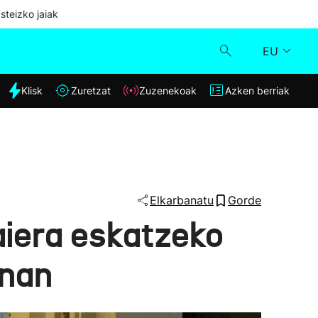
steizko jaiak
EU
dia
Klisk
Zuretzat
Zuzenekoak
Azken berriak
Klisk
Zuzenekoak
Zuretzat
Elkarbanatu
Gorde
iera eskatzeko
Azken berriak
onan