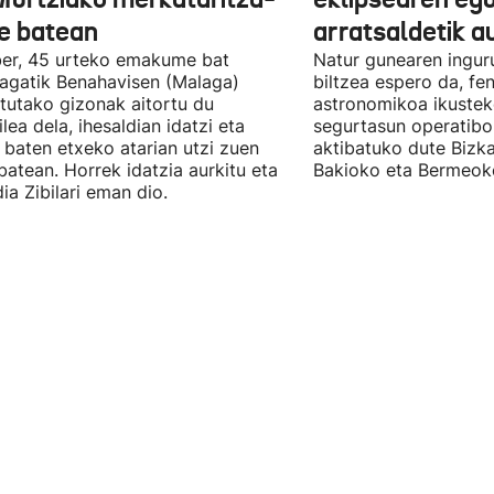
e batean
arratsaldetik a
er, 45 urteko emakume bat
Natur gunearen ingur
eagatik Benahavisen (Malaga)
biltzea espero da, f
otutako gizonak aitortu du
astronomikoa ikusteko
ilea dela, ihesaldian idatzi eta
segurtasun operatibo
 baten etxeko atarian utzi zuen
aktibatuko dute Bizk
batean. Horrek idatzia aurkitu eta
Bakioko eta Bermeok
ia Zibilari eman dio.