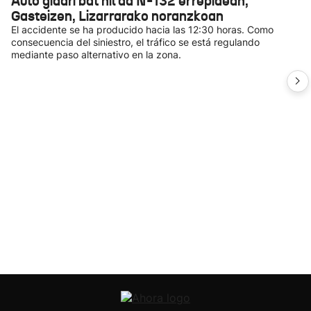
Auto gidari bat hil da N-132 errepidean,
Gasteizen, Lizarrarako noranzkoan
El accidente se ha producido hacia las 12:30 horas. Como
consecuencia del siniestro, el tráfico se está regulando
mediante paso alternativo en la zona.