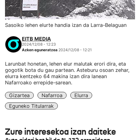
Sasoiko lehen elurte handia izan da Larra-Belaguan
EITB MEDIA
2024/12/08 - 12:23
Azken eguneratzea
2024/12/08 - 12:21
Larunbat honetan, lehen elur malutak erori dira, eta
gogotik bota du gau partean. Asteburu osoan zehar,
elurra kentzeko 64 makina izan dira lanean
Nafarroako errepide-sarean.
Gizartea
Nafarroa
Elurra
Eguneko Titularrak
Zure interesekoa izan daiteke