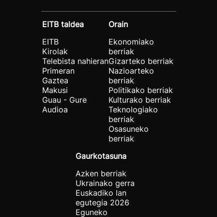
EITB taldea
Orain
EITB
Ekonomiako
Kirolak
berriak
Telebista nahieran
Gizarteko berriak
Primeran
Nazioarteko
Gaztea
berriak
Makusi
Politikako berriak
Guau - Gure
Kulturako berriak
Audioa
Teknologiako
berriak
Osasuneko
berriak
Gaurkotasuna
Azken berriak
Ukrainako gerra
Euskadiko lan
egutegia 2026
Eguneko