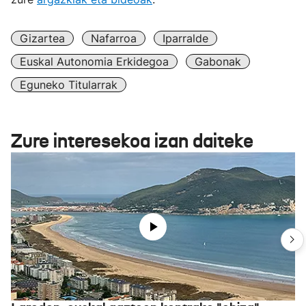
Gizartea
Nafarroa
Iparralde
Euskal Autonomia Erkidegoa
Gabonak
Eguneko Titularrak
Zure interesekoa izan daiteke