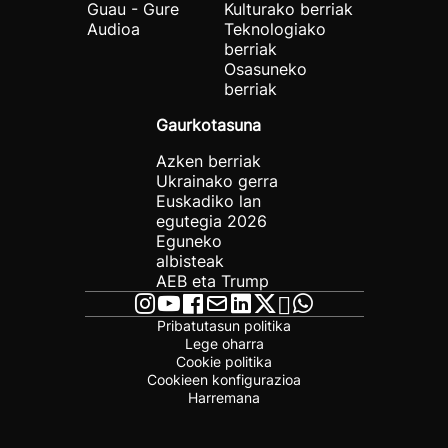
Guau - Gure
Kulturako berriak
Audioa
Teknologiako
berriak
Osasuneko
berriak
Gaurkotasuna
Azken berriak
Ukrainako gerra
Euskadiko lan
egutegia 2026
Eguneko
albisteak
AEB eta Trump
Pribatutasun politika
Lege oharra
Cookie politika
Cookieen konfigurazioa
Harremana