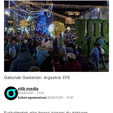
Gabonak Gasteizen. Argazkia: EFE
eitb media
2024/12/21 - 11:51
Azken eguneratzea
2024/12/21 - 11:51
Euskalmetek giro hezea iragarri du datozen