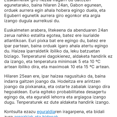
egunetarako, baina hilaren 24an, Gabon egunean,
orduek aurrera egin ahala hobera egingo duela, eta
Eguberri egunetik aurrera giro egonkor eta argia
izango dugula aurreikusi du.
Euskalmeten arabera, litekeena da abenduaren 24an
zerua nahiko estalita egotea, batez ere isurialde
atlantikoan. Euri pixka bat ere egingo du, batez ere
ipar partean, baina orduak igaro ahala atertu egingo
du. Haizea iparraldetik ibiliko da, leku batzuetan
biziago. Tenperaturei dagokienez, aldaketa handirik ez
da izango, eta tenperatura minimoak 5 eta 10 ºC
artean ibiliko dira, eta maximoak 10 eta 15 ºC artean.
Hilaren 25ean ere, ipar haizea nagusituko da, baina
indarra galtzen joango da. Hodeitza ere arintzen
joango da pixkanaka, eta ostarte zabalak izango dira
hegoaldean. Euria egiteko probabilitatea desagertu
egingo da, eta eguraldi lehorra eta argiagoa izango
dugu. Tenperaturek ez dute aldaketa handirik izango.
Kontsulta ezazu
eguraldia
ren iragarpena, eta bidali
zure
argazkiak eta bideoak
.