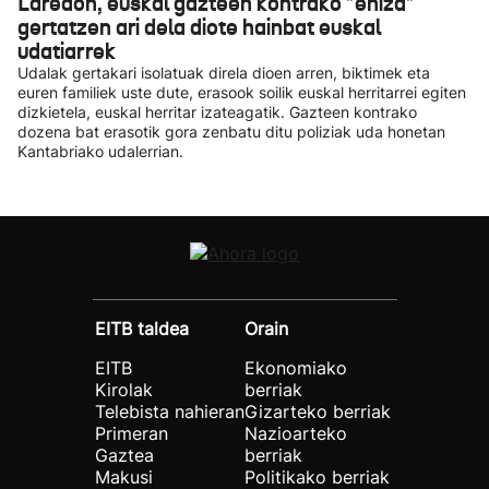
Laredon, euskal gazteen kontrako "ehiza"
gertatzen ari dela diote hainbat euskal
udatiarrek
Udalak gertakari isolatuak direla dioen arren, biktimek eta
euren familiek uste dute, erasook soilik euskal herritarrei egiten
dizkietela, euskal herritar izateagatik. Gazteen kontrako
dozena bat erasotik gora zenbatu ditu poliziak uda honetan
Kantabriako udalerrian.
EITB taldea
Orain
EITB
Ekonomiako
Kirolak
berriak
Telebista nahieran
Gizarteko berriak
Primeran
Nazioarteko
Gaztea
berriak
Makusi
Politikako berriak