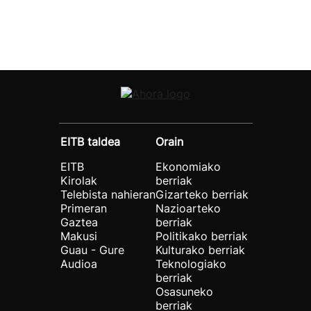
EITB taldea
Orain
EITB
Ekonomiako
Kirolak
berriak
Telebista nahieran
Gizarteko berriak
Primeran
Nazioarteko
Gaztea
berriak
Makusi
Politikako berriak
Guau - Gure
Kulturako berriak
Audioa
Teknologiako
berriak
Osasuneko
berriak