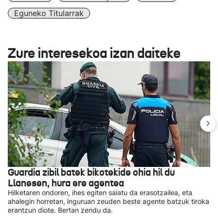
Eguneko Titularrak
Zure interesekoa izan daiteke
Guardia zibil batek bikotekide ohia hil du
Llanesen, hura ere agentea
Hilketaren ondoren, ihes egiten saiatu da erasotzailea, eta
ahalegin horretan, inguruan zeuden beste agente batzuk tiroka
erantzun diote. Bertan zendu da.