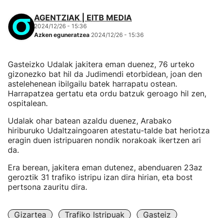
AGENTZIAK | EITB MEDIA
2024/12/26 - 15:36
Azken eguneratzea
2024/12/26 - 15:36
Gasteizko Udalak jakitera eman duenez, 76 urteko
gizonezko bat hil da Judimendi etorbidean, joan den
astelehenean ibilgailu batek harrapatu ostean.
Harrapatzea gertatu eta ordu batzuk geroago hil zen,
ospitalean.
Udalak ohar batean azaldu duenez, Arabako
hiriburuko Udaltzaingoaren atestatu-talde bat heriotza
eragin duen istripuaren nondik norakoak ikertzen ari
da.
Era berean, jakitera eman dutenez, abenduaren 23az
geroztik 31 trafiko istripu izan dira hirian, eta bost
pertsona zauritu dira.
Gizartea
Trafiko Istripuak
Gasteiz