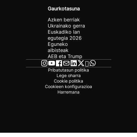
Gaurkotasuna
Azken berriak
Ukrainako gerra
Euskadiko lan
egutegia 2026
Eguneko
albisteak
AEB eta Trump
Pribatutasun politika
Lege oharra
Cookie politika
Cookieen konfigurazioa
Harremana