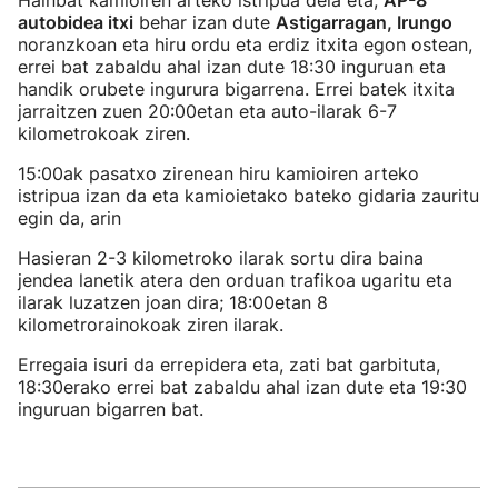
Hainbat kamioiren arteko istripua dela eta,
AP-8
autobidea itxi
behar izan dute
Astigarragan, Irungo
noranzkoan eta hiru ordu eta erdiz itxita egon ostean,
errei bat zabaldu ahal izan dute 18:30 inguruan eta
handik orubete ingurura bigarrena. Errei batek itxita
jarraitzen zuen 20:00etan eta auto-ilarak 6-7
kilometrokoak ziren.
15:00ak pasatxo zirenean hiru kamioiren arteko
istripua izan da eta kamioietako bateko gidaria zauritu
egin da, arin
Hasieran 2-3 kilometroko ilarak sortu dira baina
jendea lanetik atera den orduan trafikoa ugaritu eta
ilarak luzatzen joan dira; 18:00etan 8
kilometrorainokoak ziren ilarak.
Erregaia isuri da errepidera eta, zati bat garbituta,
18:30erako errei bat zabaldu ahal izan dute eta 19:30
inguruan bigarren bat.