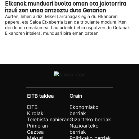
Elkanok munduari buelta eman eta jaioterrira
itzuli zen unea antzeztu dute Getarian
Aurten, lehen aldiz, Mikel Larrañagak egin du Elkanoren
papera, eta Saioa Etxeberria izan da tripulante modura irten
den lehen emakumea. Lau urterik behin ospatzen du Getariak
Elkanoren iritsiera, munduari bira eman ostean.
EITB taldea
Orain
EITB
Ekonomiako
Kirolak
berriak
Telebista nahieran
Gizarteko berriak
Primeran
Nazioarteko
Gaztea
berriak
Makusi
Politikako berriak