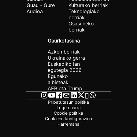
Guau - Gure
Kulturako berriak
Audioa
Teknologiako
berriak
Osasuneko
berriak
Gaurkotasuna
Azken berriak
Ukrainako gerra
Euskadiko lan
egutegia 2026
Eguneko
albisteak
AEB eta Trump
Pribatutasun politika
Lege oharra
Cookie politika
Cookieen konfigurazioa
Harremana