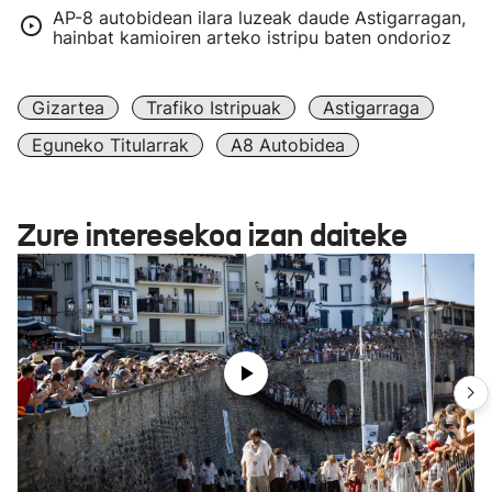
AP-8 autobidean ilara luzeak daude Astigarragan,
hainbat kamioiren arteko istripu baten ondorioz
Gizartea
Trafiko Istripuak
Astigarraga
Eguneko Titularrak
A8 Autobidea
Zure interesekoa izan daiteke