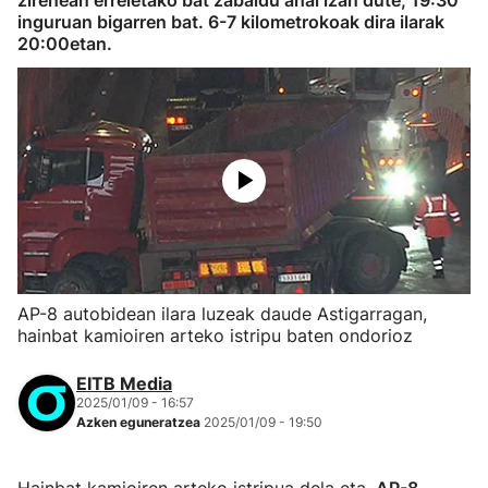
zirenean erreietako bat zabaldu ahal izan dute; 19:30
inguruan bigarren bat. 6-7 kilometrokoak dira ilarak
20:00etan.
AP-8 autobidean ilara luzeak daude Astigarragan,
hainbat kamioiren arteko istripu baten ondorioz
EITB Media
2025/01/09 - 16:57
Azken eguneratzea
2025/01/09 - 19:50