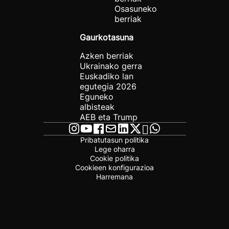
Osasuneko
berriak
Gaurkotasuna
Azken berriak
Ukrainako gerra
Euskadiko lan
egutegia 2026
Eguneko
albisteak
AEB eta Trump
Pribatutasun politika
Lege oharra
Cookie politika
Cookieen konfigurazioa
Harremana