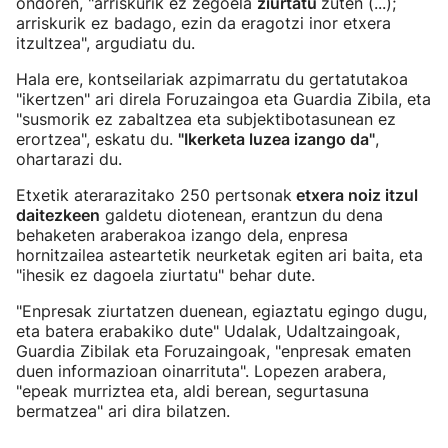
ondoren, "arriskurik ez zegoela
ziurtatu
zuten (...);
arriskurik ez badago, ezin da eragotzi inor etxera
itzultzea", argudiatu du.
Hala ere, kontseilariak azpimarratu du gertatutakoa
"ikertzen" ari direla Foruzaingoa eta Guardia Zibila, eta
"susmorik ez zabaltzea eta subjektibotasunean ez
erortzea", eskatu du.
"Ikerketa luzea izango da"
,
ohartarazi du.
Etxetik aterarazitako 250 pertsonak
etxera noiz itzul
daitezkeen
galdetu diotenean, erantzun du dena
behaketen araberakoa izango dela, enpresa
hornitzailea asteartetik neurketak egiten ari baita, eta
"ihesik ez dagoela ziurtatu" behar dute.
"Enpresak ziurtatzen duenean, egiaztatu egingo dugu,
eta batera erabakiko dute" Udalak, Udaltzaingoak,
Guardia Zibilak eta Foruzaingoak, "enpresak ematen
duen informazioan oinarrituta". Lopezen arabera,
"epeak murriztea eta, aldi berean, segurtasuna
bermatzea" ari dira bilatzen.