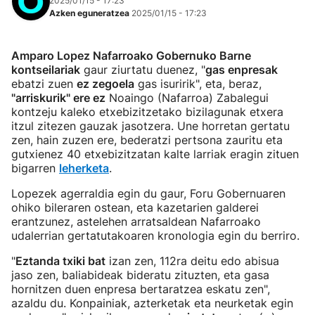
2025/01/15 - 17:23
Azken eguneratzea
2025/01/15 - 17:23
Amparo Lopez Nafarroako Gobernuko Barne
kontseilariak
gaur ziurtatu duenez, "
gas enpresak
ebatzi zuen
ez zegoela
gas isuririk", eta, beraz,
"arriskurik" ere ez
Noaingo (Nafarroa) Zabalegui
kontzeju kaleko etxebizitzetako bizilagunak etxera
itzul zitezen gauzak jasotzera. Une horretan gertatu
zen, hain zuzen ere, bederatzi pertsona zauritu eta
gutxienez 40 etxebizitzatan kalte larriak eragin zituen
bigarren
leherketa
.
Lopezek agerraldia egin du gaur, Foru Gobernuaren
ohiko bileraren ostean, eta kazetarien galderei
erantzunez, astelehen arratsaldean Nafarroako
udalerrian gertatutakoaren kronologia egin du berriro.
"
Eztanda txiki bat
izan zen, 112ra deitu edo abisua
jaso zen, baliabideak bideratu zituzten, eta gasa
hornitzen duen enpresa bertaratzea eskatu zen",
azaldu du. Konpainiak, azterketak eta neurketak egin