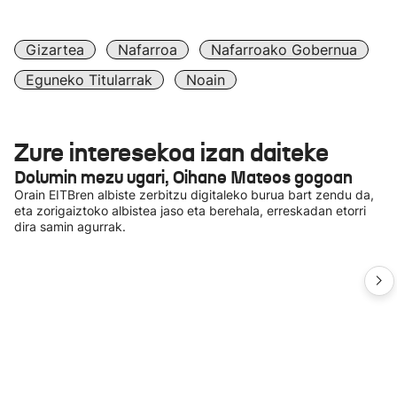
Gizartea
Nafarroa
Nafarroako Gobernua
Eguneko Titularrak
Noain
Zure interesekoa izan daiteke
Dolumin mezu ugari, Oihane Mateos gogoan
Orain EITBren albiste zerbitzu digitaleko burua bart zendu da,
eta zorigaiztoko albistea jaso eta berehala, erreskadan etorri
dira samin agurrak.