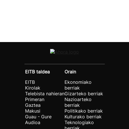
EITB taldea
Orain
EITB
Ekonomiako
Kirolak
berriak
Telebista nahieran
Gizarteko berriak
Primeran
Nazioarteko
Gaztea
berriak
Makusi
Politikako berriak
Guau - Gure
Kulturako berriak
Audioa
Teknologiako
berriak