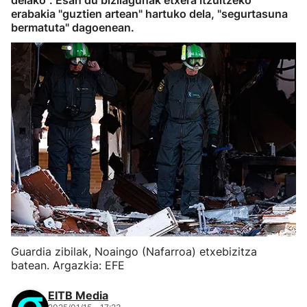
delako". Esan du bizilagunak etxera itzultzeko
erabakia "guztien artean" hartuko dela, "segurtasuna
bermatuta" dagoenean.
Guardia zibilak, Noaingo (Nafarroa) etxebizitza
batean. Argazkia: EFE
EITB Media