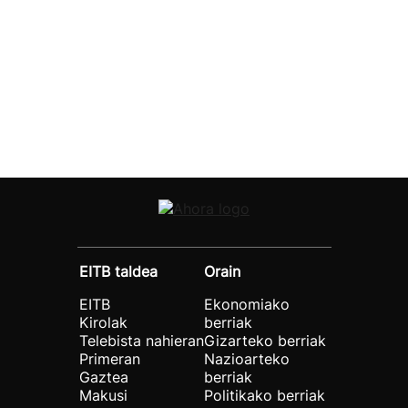
EITB taldea
Orain
EITB
Ekonomiako
Kirolak
berriak
Telebista nahieran
Gizarteko berriak
Primeran
Nazioarteko
Gaztea
berriak
Makusi
Politikako berriak