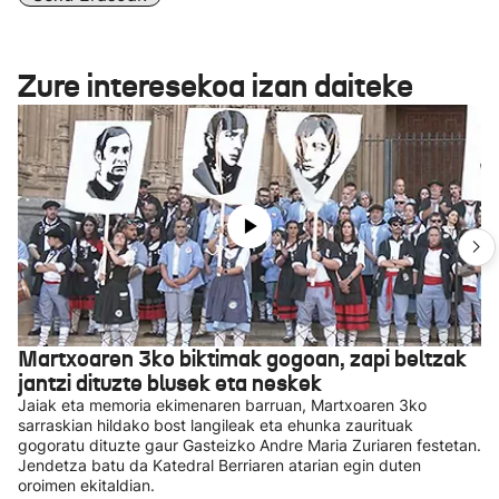
Zure interesekoa izan daiteke
Martxoaren 3ko biktimak gogoan, zapi beltzak
jantzi dituzte blusek eta neskek
Jaiak eta memoria ekimenaren barruan, Martxoaren 3ko
sarraskian hildako bost langileak eta ehunka zaurituak
gogoratu dituzte gaur Gasteizko Andre Maria Zuriaren festetan.
Jendetza batu da Katedral Berriaren atarian egin duten
oroimen ekitaldian.