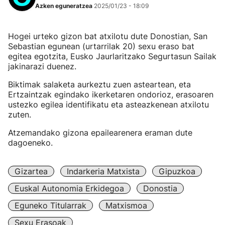
Azken eguneratzea
2025/01/23 - 18:09
Hogei urteko gizon bat atxilotu dute Donostian, San
Sebastian egunean (urtarrilak 20) sexu eraso bat
egitea egotzita, Eusko Jaurlaritzako Segurtasun Sailak
jakinarazi duenez.
Biktimak salaketa aurkeztu zuen asteartean, eta
Ertzaintzak egindako ikerketaren ondorioz, erasoaren
ustezko egilea identifikatu eta asteazkenean atxilotu
zuten.
Atzemandako gizona epailearenera eraman dute
dagoeneko.
Gizartea
Indarkeria Matxista
Gipuzkoa
Euskal Autonomia Erkidegoa
Donostia
Eguneko Titularrak
Matxismoa
Sexu Erasoak