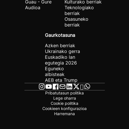
Guau - Gure
Kulturako berriak
Audioa
Teknologiako
berriak
Osasuneko
berriak
Gaurkotasuna
Azken berriak
Ukrainako gerra
Euskadiko lan
egutegia 2026
Eguneko
albisteak
AEB eta Trump
Pribatutasun politika
Lege oharra
Cookie politika
Cookieen konfigurazioa
Harremana