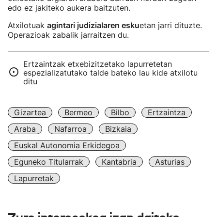
edo ez jakiteko aukera baitzuten.
Atxilotuak
agintari judizialaren esku
etan jarri dituzte.
Operazioak zabalik jarraitzen du.
Ertzaintzak etxebizitzetako lapurretetan
espezializatutako talde bateko lau kide atxilotu
ditu
Gizartea
Bermeo
Bilbo
Ertzaintza
Araba
Nafarroa
Bizkaia
Euskal Autonomia Erkidegoa
Eguneko Titularrak
Kantabria
Asturias
Lapurretak