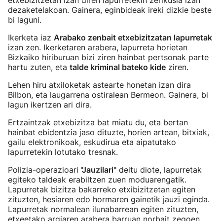
etxebizitzetan izan diren lapurretekin zerikusia izan
dezaketelakoan. Gainera, eginbideak ireki dizkie beste
bi laguni.
Ikerketa iaz
Arabako zenbait etxebizitzatan lapurretak
izan zen. Ikerketaren arabera, lapurreta horietan
Bizkaiko hiriburuan bizi ziren hainbat pertsonak parte
hartu zuten, eta
talde kriminal bateko kide
ziren.
Lehen hiru atxiloketak astearte honetan izan dira
Bilbon, eta laugarrena ostiralean Bermeon. Gainera, bi
lagun ikertzen ari dira.
Ertzaintzak etxebizitza bat miatu du, eta bertan
hainbat ebidentzia jaso dituzte, horien artean, bitxiak,
gailu elektronikoak, eskudirua eta aipatutako
lapurretekin lotutako tresnak.
Polizia-operazioari
"Jauzilari"
deitu diote, lapurretak
egiteko taldeak erabiltzen zuen moduarengatik.
Lapurretak bizitza bakarreko etxibizitzetan egiten
zituzten, hesiaren edo hormaren gainetik jauzi eginda.
Lapurretak normalean ilunabarrean egiten zituzten,
etxeetako argiaren arabera barruan norbait zegoen