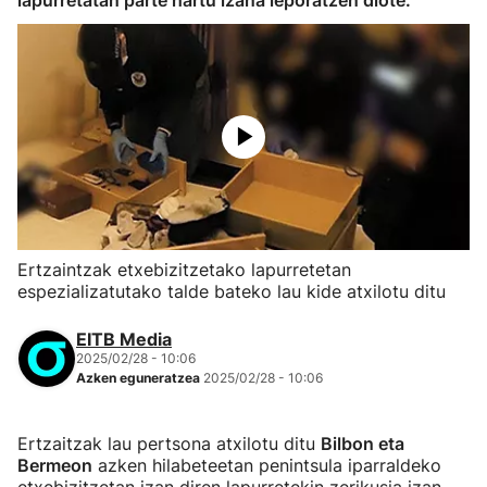
lapurretatan parte hartu izana leporatzen diote.
Ertzaintzak etxebizitzetako lapurretetan
espezializatutako talde bateko lau kide atxilotu ditu
EITB Media
2025/02/28 - 10:06
Azken eguneratzea
2025/02/28 - 10:06
Ertzaitzak lau pertsona atxilotu ditu
Bilbon eta
Bermeon
azken hilabeteetan penintsula iparraldeko