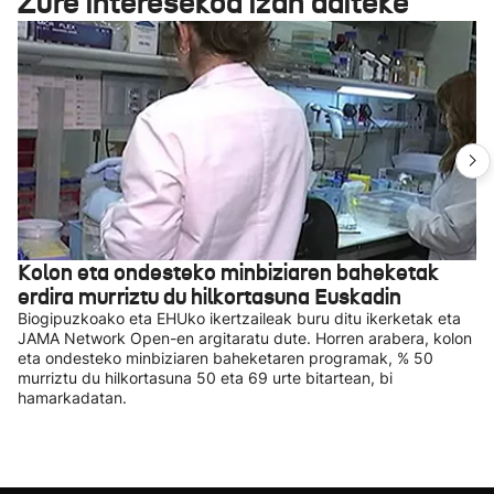
Zure interesekoa izan daiteke
Kolon eta ondesteko minbiziaren baheketak
erdira murriztu du hilkortasuna Euskadin
Biogipuzkoako eta EHUko ikertzaileak buru ditu ikerketak eta
JAMA Network Open-en argitaratu dute. Horren arabera, kolon
eta ondesteko minbiziaren baheketaren programak, % 50
murriztu du hilkortasuna 50 eta 69 urte bitartean, bi
hamarkadatan.