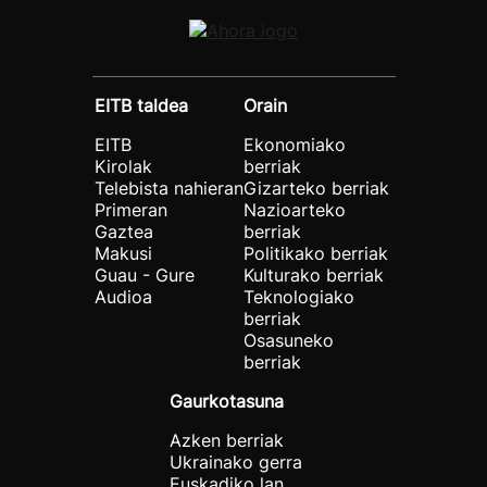
EITB taldea
Orain
EITB
Ekonomiako
Kirolak
berriak
Telebista nahieran
Gizarteko berriak
Primeran
Nazioarteko
Gaztea
berriak
Makusi
Politikako berriak
Guau - Gure
Kulturako berriak
Audioa
Teknologiako
berriak
Osasuneko
berriak
Gaurkotasuna
Azken berriak
Ukrainako gerra
Euskadiko lan