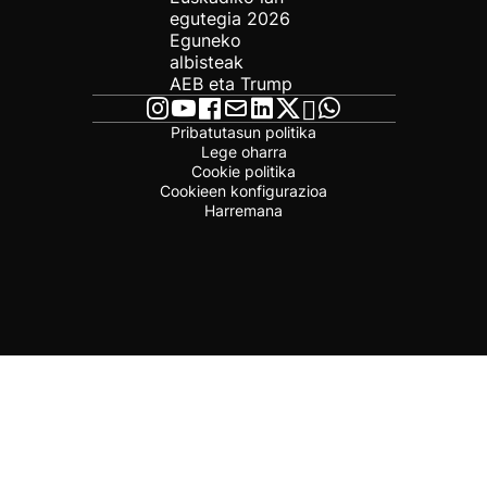
egutegia 2026
Eguneko
albisteak
AEB eta Trump
Pribatutasun politika
Lege oharra
Cookie politika
Cookieen konfigurazioa
Harremana