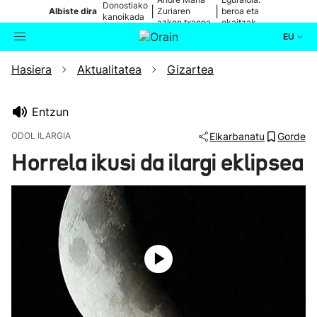
Donostiako
|
|
Albiste dira
Zuriaren
beroa eta
kanoikada
azken txanpa
ekaitzak
EU
Hasiera
Aktualitatea
Gizartea
Aktualitatea
Bilatzailea
Politika
Entzun
ODOL ILARGIA
Elkarbanatu
Gorde
Kultura
Horrela ikusi da ilargi eklipsea
Ikusmiran
Eguraldia