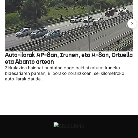
Auto-ilarak AP-8an, Irunen, eta A-8an, Ortuella
eta Abanto artean
Zirkulazioa hainbat puntutan dago baldintzatuta: Iruneko
bidesariaren parean, Bilborako noranzkoan, sei kilometroko
auto-ilarak daude.