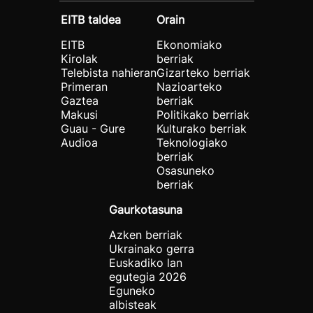
EITB taldea
Orain
EITB
Ekonomiako
Kirolak
berriak
Telebista nahieran
Gizarteko berriak
Primeran
Nazioarteko
Gaztea
berriak
Makusi
Politikako berriak
Guau - Gure
Kulturako berriak
Audioa
Teknologiako
berriak
Osasuneko
berriak
Gaurkotasuna
Azken berriak
Ukrainako gerra
Euskadiko lan
egutegia 2026
Eguneko
albisteak