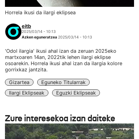
Horrela ikusi da ilargi eklipsea
eitb
2025/03/14 - 10:13
Azken eguneratzea
2025/03/14 - 10:13
'Odol ilargia' ikusi ahal izan da zeruan 2025eko
martxoaren 14an, 2022tik lehen ilargi eklipse
osoarekin. Horrela ikusi ahal izan da ilargia kolore
gorrixkaz jantzita.
Gizartea
Eguneko Titularrak
Ilargi Eklipseak
Eguzki Eklipseak
Zure interesekoa izan daiteke