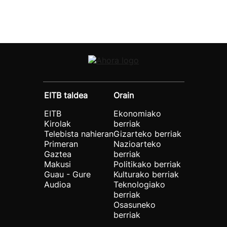
EITB taldea
Orain
EITB
Ekonomiako
Kirolak
berriak
Telebista nahieran
Gizarteko berriak
Primeran
Nazioarteko
Gaztea
berriak
Makusi
Politikako berriak
Guau - Gure
Kulturako berriak
Audioa
Teknologiako
berriak
Osasuneko
berriak