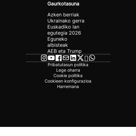
Gaurkotasuna
Azken berriak
Ukrainako gerra
Euskadiko lan
egutegia 2026
Eguneko
albisteak
AEB eta Trump
Pribatutasun politika
Lege oharra
Cookie politika
Cookieen konfigurazioa
Harremana