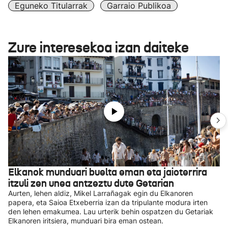
Eguneko Titularrak
Garraio Publikoa
Zure interesekoa izan daiteke
Elkanok munduari buelta eman eta jaioterrira
itzuli zen unea antzeztu dute Getarian
Aurten, lehen aldiz, Mikel Larrañagak egin du Elkanoren
papera, eta Saioa Etxeberria izan da tripulante modura irten
den lehen emakumea. Lau urterik behin ospatzen du Getariak
Elkanoren iritsiera, munduari bira eman ostean.