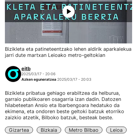
Bizikleta eta patineteentzako lehen aldirik aparkalekua
jarri dute martxan Leioako metro-geltokian
eitb
2025/03/17 - 20:06
Azken eguneratzea
2025/03/17 - 20:03
Bizikleta pribatua gehiago erabiltzea da helburua,
garraio publikoaren osagarria izan dadin. Datozen
hilabeteetan Ansio eta Ibarbengoara hedatuko da
ekimena, eta ondoren beste geltoki batzuk etorriko
zaizkio atzetik, Bilboko batzuk, besteak beste.
Gizartea
Bizkaia
Metro Bilbao
Leioa