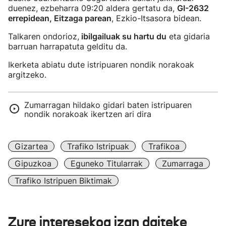
duenez, ezbeharra 09:20 aldera gertatu da,
GI-2632
errepidean, Eitzaga parean
, Ezkio-Itsasora bidean.
Talkaren ondorioz,
ibilgailuak su hartu du
eta gidaria
barruan harrapatuta gelditu da.
Ikerketa abiatu dute istripuaren nondik norakoak
argitzeko.
Zumarragan hildako gidari baten istripuaren
nondik norakoak ikertzen ari dira
Gizartea
Trafiko Istripuak
Trafikoa
Gipuzkoa
Eguneko Titularrak
Zumarraga
Trafiko Istripuen Biktimak
Zure interesekoa izan daiteke