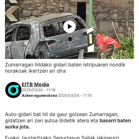
Zumarragan hildako gidari baten istripuaren nondik
norakoak ikertzen ari dira
EITB Media
2025/03/24 - 11:16
Azken eguneratzea
2025/03/24 - 11:16
Auto-gidari bat hil da gaur goizean Zumarragan,
gidatzen ari zen autoa bidetik atera eta
baserri baten
aurka jota.
Eusko Jaurlaritzako Segurtasun Sailak jakinarazi