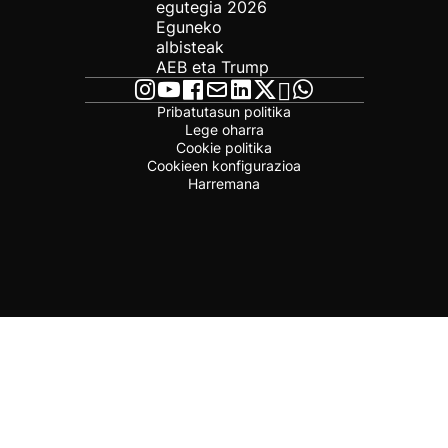
egutegia 2026
Eguneko
albisteak
AEB eta Trump
Pribatutasun politika
Lege oharra
Cookie politika
Cookieen konfigurazioa
Harremana