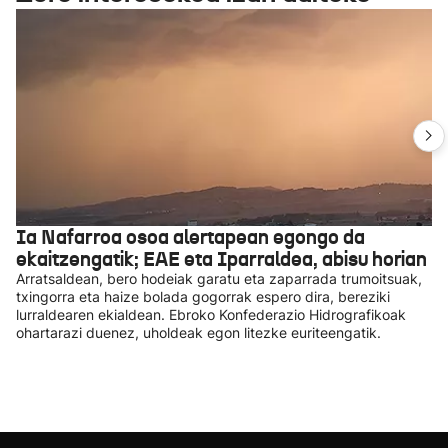
Ia Nafarroa osoa alertapean egongo da
ekaitzengatik; EAE eta Iparraldea, abisu horian
Arratsaldean, bero hodeiak garatu eta zaparrada trumoitsuak,
txingorra eta haize bolada gogorrak espero dira, bereziki
lurraldearen ekialdean. Ebroko Konfederazio Hidrografikoak
ohartarazi duenez, uholdeak egon litezke euriteengatik.