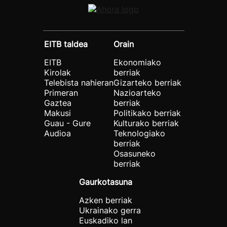
EITB taldea
Orain
EITB
Ekonomiako
Kirolak
berriak
Telebista nahieran
Gizarteko berriak
Primeran
Nazioarteko
Gaztea
berriak
Makusi
Politikako berriak
Guau - Gure
Kulturako berriak
Audioa
Teknologiako
berriak
Osasuneko
berriak
Gaurkotasuna
Azken berriak
Ukrainako gerra
Euskadiko lan