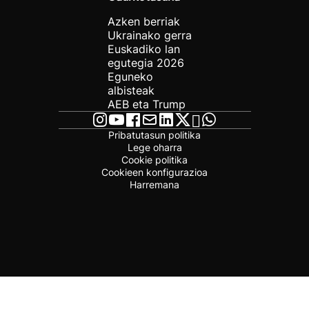
Azken berriak
Ukrainako gerra
Euskadiko lan
egutegia 2026
Eguneko
albisteak
AEB eta Trump
Pribatutasun politika
Lege oharra
Cookie politika
Cookieen konfigurazioa
Harremana