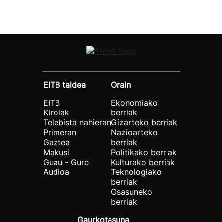
EITB taldea
Orain
EITB
Ekonomiako
Kirolak
berriak
Telebista nahieran
Gizarteko berriak
Primeran
Nazioarteko
Gaztea
berriak
Makusi
Politikako berriak
Guau - Gure
Kulturako berriak
Audioa
Teknologiako
berriak
Osasuneko
berriak
Gaurkotasuna