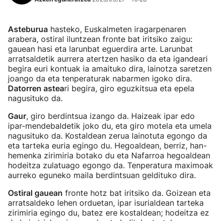
Asteburua
hasteko, Euskalmeten iragarpenaren
arabera, ostiral iluntzean fronte bat iritsiko zaigu:
gauean hasi eta larunbat eguerdira arte. Larunbat
arratsaldetik aurrera atertzen hasiko da eta igandeari
begira euri kontuak ia amaituko dira, lainotza saretzen
joango da eta tenperaturak nabarmen igoko dira.
Datorren astea
ri begira, giro eguzkitsua eta epela
nagusituko da.
Gaur
, giro berdintsua izango da. Haizeak ipar edo
ipar-mendebaldetik joko du, eta giro motela eta umela
nagusituko da. Kostaldean zerua lainotuta egongo da
eta tarteka euria egingo du. Hegoaldean, berriz, han-
hemenka zirimiria botako du eta Nafarroa hegoaldean
hodeitza zulatuago egongo da. Tenperatura maximoak
aurreko eguneko maila berdintsuan geldituko dira.
Ostiral gauean
fronte hotz bat iritsiko da. Goizean eta
arratsaldeko lehen orduetan, ipar isurialdean tarteka
zirimiria egingo du, batez ere kostaldean; hodeitza ez