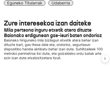
Eguneko Titularrak
Udaberria
Zure interesekoa izan daiteke
Mila pertsona inguru etxetik atera dituzte
Baionako erdigunean gas-isuri baten ondorioz
Baionako hiriguneko mila bizilagun etxetik atera behar izan
dituzte bart, gas-ihesa dela eta; ondorioz, segurtasun
dispositibo handia aktibatu behar izan dute. Suhiltzaileek 100
metroko perimetroa itxi dute, eta goizaldeko ordu batak arte
ezin izan dute etxebizitzetara itzuli.