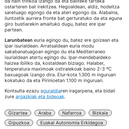
da hain trinkoa izango da eta baliteke tarteka
ostarteren bat irekitzea. Hegoaldean, aldiz, hodeitza
saretuago egongo da eta ateri egongo da. Alabaina,
iluntzetik aurrera fronte bat gerturatuko da eta eguna
giro bustiarekin amaituko dugu, batez ere ipar
partean.
Larunbatean
euria egingo du, batez ere goizean eta
ipar isurialdean. Arratsaldean euria modu
sakabanatuagoan egingo du eta Mediterraneo
isurialdean atertu egingo du. Ipar-mendebaldeko
haizea ibiliko da, kostaldean biziago. Halaber,
tenperatura maximoak ostiralekoak baino 2-3 ºC
baxuagoak izango dira. Elur-kota 1.300 m inguruan
kokatuko da eta Pirinioetan 1.100 m inguruan.
Kontsulta ezazu
eguraldia
ren iragarpena, eta bidali
zure
argazkiak eta bideoak
.
Gizartea
Araba
Nafarroa
Bizkaia
Gipuzkoa
Euskal Autonomia Erkidegoa