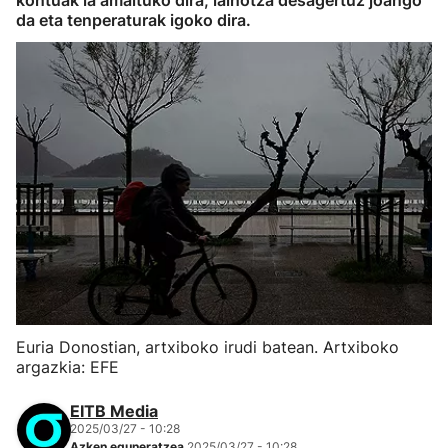
kontuak ia amaituko dira, lainotza desagertuz joango
da eta tenperaturak igoko dira.
Euria Donostian, artxiboko irudi batean. Artxiboko
argazkia: EFE
EITB Media
2025/03/27 - 10:28
Azken eguneratzea
2025/03/27 - 10:28