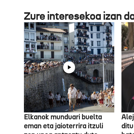
Zure interesekoa izan d
Elkanok munduari buelta
Ale
eman eta jaioterrira itzuli
ditu