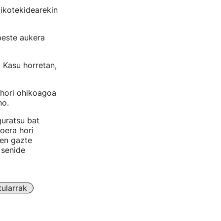
ikotekidearekin
beste aukera
. Kasu horretan,
 hori ohikoagoa
no.
guratsu bat
oera hori
ren gazte
 senide
ularrak