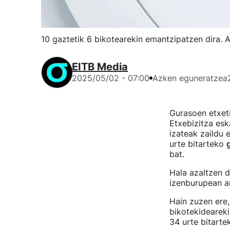
10 gaztetik 6 bikotearekin emantzipatzen dira. A
EITB Media
2025/05/02 - 07:00
Azken eguneratzea
Gurasoen etxeti
Etxebizitza esk
izateak zaildu 
urte bitarteko
bat.
Hala azaltzen 
izenburupean a
Hain zuzen ere
bikotekideareki
34 urte bitarte