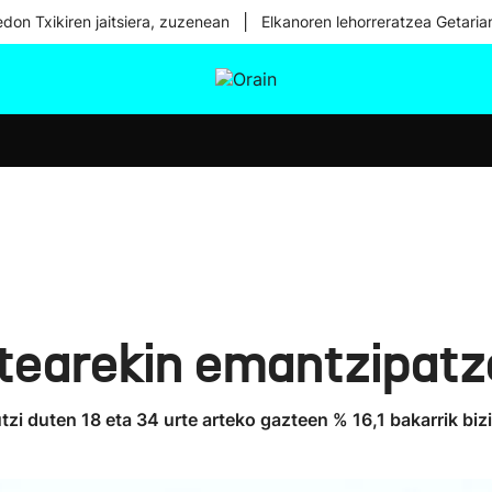
|
don Txikiren jaitsiera, zuzenean
Elkanoren lehorreratzea Getaria
tura
Ikusmiran
Egural
Osasuna
Teknologia
otearekin emantzipatz
zi duten 18 eta 34 urte arteko gazteen % 16,1 bakarrik bizi