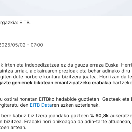
rgazkia: EITB.
2025/05/02 - 07:00
k irten eta indepedizatzea ez da gauza erraza Euskal Herr
aintza urriak, alokairuaren prezioak eta behar adinako diru-
egiten dute norbere kontura bizitzera joatea. Hori izan dait
gazte gehienek bikotean emantzipatzeko erabakia
hartzeko
du ostiral honetan EITBko hedabide guztietan "Gazteak eta
rgitaratu den
EITB Data
ren azken azterlanak.
, bere kabuz bizitzera joandako gazteen
% 60,8k
aukeratze
n bizitzea. Erabaki hori ohikoagoa da adin-tarte altuenean,
koen artean.