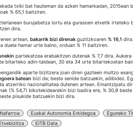
rakada txiki bat hauteman da azken hamarkadan, 2015ean b
ak % 65,1 baitziren.
terlanean burujabetza lortu eta gurasoen etxetik irteteko 
tzen dira.
renen artean,
bakarrik bizi direnak
guztizkoaren
% 16,1
dira
da duela hamar urte baino, orduan % 11 baitziren.
unekin
partekatzea erabakitzen dutenak % 7,7 dira. Aukera
te bitarteko adin-taldean, 30 eta 34 urte bitartekoetan bai
engandik aparte bizitzera joan diren gazteen multzo esan
egoera batean
bizi da; beste senide batzuekin, adibidez. Eg
 atzerriko nazionalitatea dutenen artean. Emantzipatu di
enak (% 54,7) bikotekidearekin bizi badira ere, % 30,8 beste
este pisukide batzuekin bizi dira.
Nafarroa
Euskal Autonomia Erkidegoa
Eguneko Tit
Etxebizitza
EITB Data