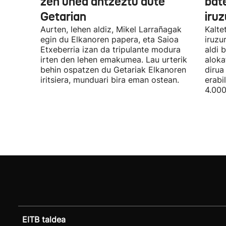
zen unea antzeztu dute
bat
Getarian
iru
Aurten, lehen aldiz, Mikel Larrañagak
Kalte
egin du Elkanoren papera, eta Saioa
iruzu
Etxeberria izan da tripulante modura
aldi 
irten den lehen emakumea. Lau urterik
aloka
behin ospatzen du Getariak Elkanoren
dirua
iritsiera, munduari bira eman ostean.
erabi
4.000
EITB taldea