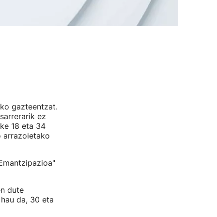
iko gazteentzat.
sarrerarik ez
eke 18 eta 34
 arrazoietako
 Emantzipazioa"
n dute
 hau da, 30 eta