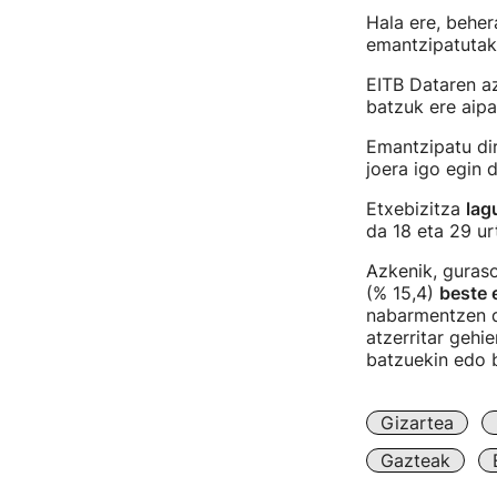
Hala ere, behe
emantzipatutako
EITB Dataren az
batzuk ere aipa
Emantzipatu di
joera igo egin 
Etxebizitza
lag
da 18 eta 29 ur
Azkenik, guraso
(% 15,4)
beste 
nabarmentzen da
atzerritar gehi
batzuekin edo b
Gizartea
Gazteak