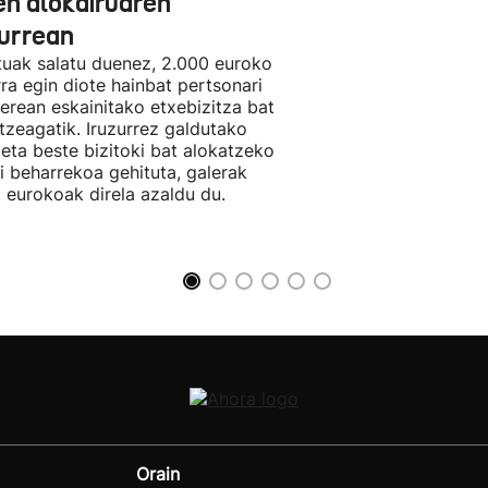
en alokairuaren
zurrean
tuak salatu duenez, 2.000 euroko
rra egin diote hainbat pertsonari
berean eskainitako etxebizitza bat
tzeagatik. Iruzurrez galdutako
 eta beste bizitoki bat alokatzeko
li beharrekoa gehituta, galerak
 eurokoak direla azaldu du.
Orain