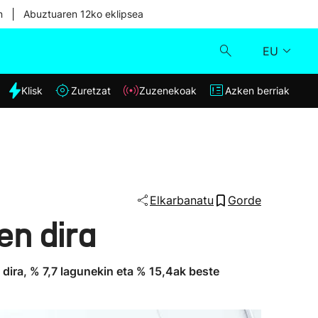
|
n
Abuztuaren 12ko eklipsea
EU
dia
Klisk
Zuretzat
Zuzenekoak
Azken berriak
Klisk
Zuzenekoak
Zuretzat
Elkarbanatu
Gorde
en dira
Azken berriak
 dira, % 7,7 lagunekin eta % 15,4ak beste