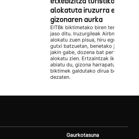
etxebizitza turistiko bat
alokatuta iruzurra egin zue
gizonaren aurka
EITBk biktimetako biren testigantzak
jaso ditu. Iruzurgileak Airbnb bidez
alokatu zuen pisua, hiru egunez. Ordu
gutxi batzuetan, benetako jabeak eze
jakin gabe, dozena bat pertsonari
alokatu zien. Ertzaintzak ikerketa
abiatu du, gizona harrapatu eta
biktimek galdutako dirua berreskura
dezaten.
Gaurkotasuna