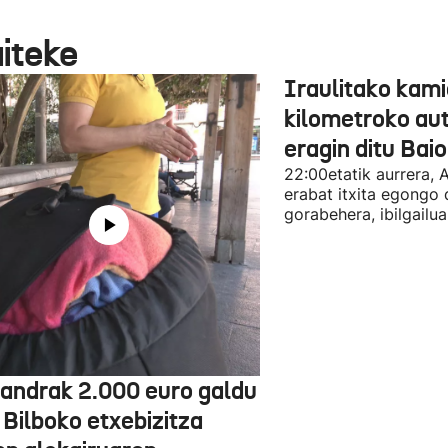
aiteke
Iraulitako kami
kilometroko aut
eragin ditu Bai
22:00etatik aurrera, 
erabat itxita egongo 
gorabehera, ibilgailua
jandrak 2.000 euro galdu
 Bilboko etxebizitza