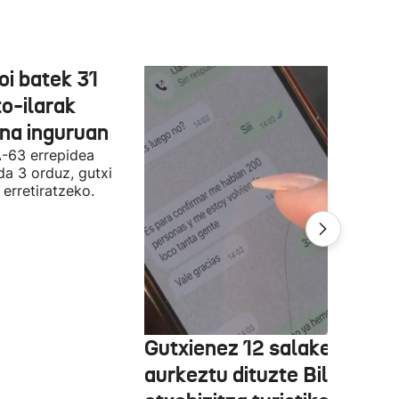
oi batek 31
o-ilarak
ona inguruan
A-63 errepidea
da 3 orduz, gutxi
 erretiratzeko.
Gutxienez 12 salaketa
aurkeztu dituzte Bilbon