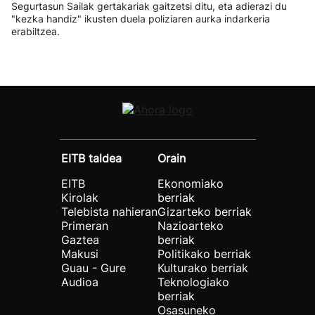
Segurtasun Sailak gertakariak gaitzetsi ditu, eta adierazi du
"kezka handiz" ikusten duela poliziaren aurka indarkeria
erabiltzea.
EITB taldea
Orain
EITB
Ekonomiako
Kirolak
berriak
Telebista nahieran
Gizarteko berriak
Primeran
Nazioarteko
Gaztea
berriak
Makusi
Politikako berriak
Guau - Gure
Kulturako berriak
Audioa
Teknologiako
berriak
Osasuneko