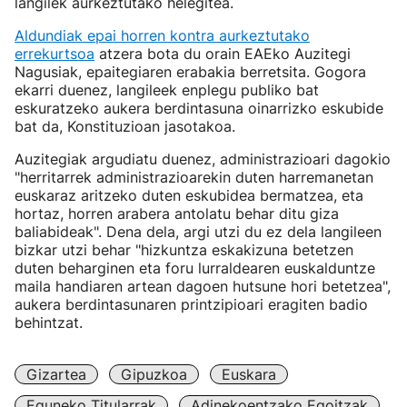
langilek aurkeztutako helegitea.
Aldundiak epai horren kontra aurkeztutako
errekurtsoa
atzera bota du orain EAEko Auzitegi
Nagusiak, epaitegiaren erabakia berretsita. Gogora
ekarri duenez, langileek enplegu publiko bat
eskuratzeko aukera berdintasuna oinarrizko eskubide
bat da, Konstituzioan jasotakoa.
Auzitegiak argudiatu duenez, administrazioari dagokio
"herritarrek administrazioarekin duten harremanetan
euskaraz aritzeko duten eskubidea bermatzea, eta
hortaz, horren arabera antolatu behar ditu giza
baliabideak". Dena dela, argi utzi du ez dela langileen
bizkar utzi behar "hizkuntza eskakizuna betetzen
duten beharginen eta foru lurraldearen euskalduntze
maila handiaren artean dagoen hutsune hori betetzea",
aukera berdintasunaren printzipioari eragiten badio
behintzat.
Gizartea
Gipuzkoa
Euskara
Eguneko Titularrak
Adinekoentzako Egoitzak