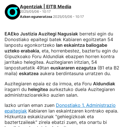
Agentziak | EITB Media
2025/05/06 - 10:17
Azken eguneratzea
2025/05/06 - 10:17
EAEko Justizia Auzitegi Nagusiak
berretsi egin du
Donostiako epaitegi batek Kabiaren egoitzetan 54
lanpostu egonkortzeko
lan eskaintza baliogabe
uzteko erabakia
, eta, horrenbestez, baztertu egin du
Gipuzkoako Foru Aldundiak ebazpen horren kontra
jarritako helegitea. Auzitegiaren iritzian, 54
lanpostuetatik 49tan
euskararen ezagutza
(B1 eta B2
maila)
eskatzea
aukera berdintasuna urratzen du.
Auzitegiaren epaia ez da irmoa, eta Foru
Aldundiak
iragarri du
helegitea
aurkeztuko duela Auzitegiaren
administrazioarekiko auzien salan.
Iazko urrian eman zuen
Donostiako 1. Administrazio
epaitegiak
Kabiaren lan eskaintzaren kontrako epaia.
Hizkuntza eskakizunak "gehiegizkoak eta
baztertzaileak" zirela ebatzi zuen, eta onartu bi