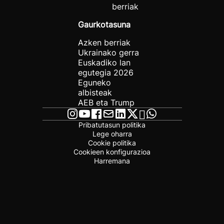
berriak
Gaurkotasuna
Azken berriak
Ukrainako gerra
Euskadiko lan
egutegia 2026
Eguneko
albisteak
AEB eta Trump
Pribatutasun politika
Lege oharra
Cookie politika
Cookieen konfigurazioa
Harremana