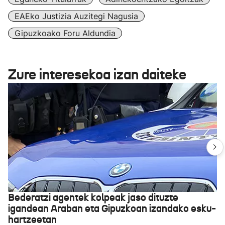
EAEko Justizia Auzitegi Nagusia
Gipuzkoako Foru Aldundia
Zure interesekoa izan daiteke
Bederatzi agentek kolpeak jaso dituzte
igandean Araban eta Gipuzkoan izandako esku-
hartzeetan