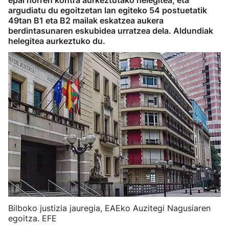
epai horren kontra aurkeztutako helegitea, eta
argudiatu du egoitzetan lan egiteko 54 postuetatik
49tan B1 eta B2 mailak eskatzea aukera
berdintasunaren eskubidea urratzea dela. Aldundiak
helegitea aurkeztuko du.
Bilboko justizia jauregia, EAEko Auzitegi Nagusiaren
egoitza. EFE