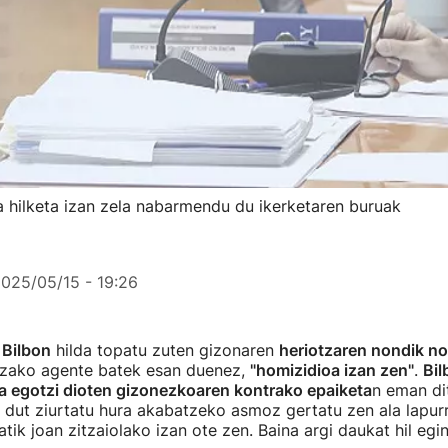
 hilketa izan zela nabarmendu du ikerketaren buruak
025/05/15 - 19:26
 Bilbon
hilda topatu zuten gizonaren
heriotzaren nondik n
ntzako agente batek esan duenez,
"homizidioa izan zen"
.
Bil
ta egotzi dioten gizonezkoaren kontrako epaiketa
n eman di
n dut ziurtatu hura akabatzeko asmoz gertatu zen ala lapurr
tik joan zitzaiolako izan ote zen. Baina argi daukat hil egin