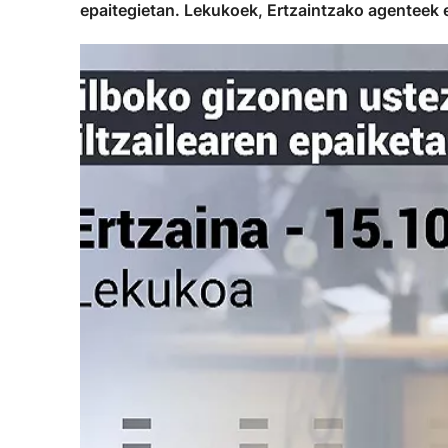
epaitegietan. Lekukoek, Ertzaintzako agenteek 