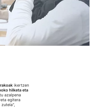
orakoak
ikertzen
boko hilketa eta
tu azalpena
eta egitera
 zutela",