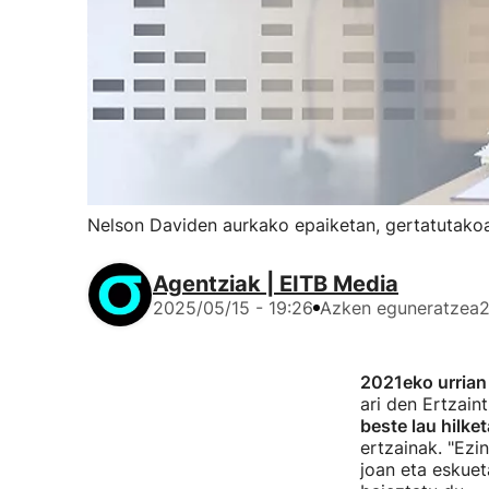
Nelson Daviden aurkako epaiketan, gertatutakoa
Agentziak | EITB Media
2025/05/15 - 19:26
Azken eguneratzea
2
2021eko urrian
ari den Ertzai
beste lau hilke
ertzainak. "Ezi
joan eta eskueta