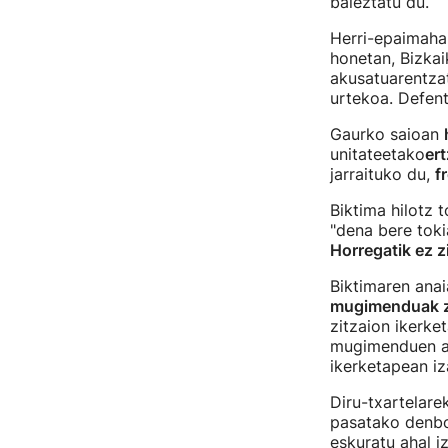
baieztatu du.
Herri-epaimahai
honetan, Bizkai
akusatuarentzat
urtekoa. Defent
Gaurko saioan
unitateetako
ert
jarraituko du,
f
Biktima hilotz 
"dena bere tok
Horregatik ez z
Biktimaren anai
mugimenduak z
zitzaion ikerke
mugimenduen ar
ikerketapean iz
Diru-txartelare
pasatako denbo
eskuratu ahal iz