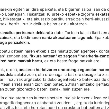
arekin egiten ari dira epaiketa, eta bigarren saioa izan da 
ko Epaitegian. Fiskaltzak 16 urteko espetxe zigorra eskatz
, hilketagatik, eta akusazio partikularrak zein herri-akusaz
sak, berriz, iruzur delitua baino ez du aitortzen.
hamaika pertsonak deklaratu
dute. Tartean kasua ikertzen a
zainak,
eta
biktimaren nahiz akusatuaren lagunek
. Epaike
roga perizialekin
.
topatu ostean haren etxebizitza miatu zuten agenteek kont
ian" zegoen eta,
"itxura batean" ez zegoen "indarkeria-zantz
iren hatz-markak hartu
, ez eta beste froga batzuk ere.
ak, ordea,
anaiaren heriotzaren ondorengo egunetan hare
eudela salatu
zuen, eta ordenagailu bat ere desagertu zel
tari. Iruzurrak argitzeko taldeko agenteetako batek azaldu 
tean arreta eman zion izen batek, 2019an antzeko gertaka
an zuten gizonezko baten izenak, hain zuzen ere.
kin dirua atera zen kutxazainetako irudiak lortzerik izan e
ragatik dagoeneko ezabatuta zeuden—, argitu du lurrinde
an zituztela, eta horretan ageri da erosketa bat egiten ari z