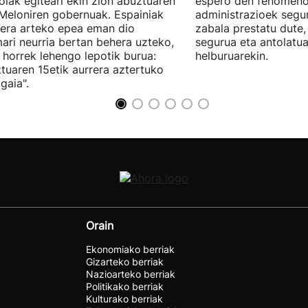
olak egiteari ekin zion abuztuaren
espero den fenomeno 
Meloniren gobernuak. Espainiak
administrazioek segu
era arteko epea eman dio
zabala prestatu dute
ari neurria bertan behera uzteko,
segurua eta antolatu
 horrek lehengo lepotik burua:
helburuarekin.
tuaren 15etik aurrera aztertuko
gaia".
Orain
Ekonomiako berriak
Gizarteko berriak
Nazioarteko berriak
Politikako berriak
Kulturako berriak