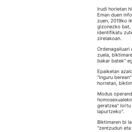
Irudi horietan h
Eman duen infor
zuen, 2019ko ik
gizonezko bat, "
identifikatu zut
zirelakoan.
Ordenagailuari
zuela, biktimar
bakar batek" eg
Epaiketan azald
"inguru berean"
horretan, bikti
Modus operandi 
homosexualekin 
geratzea" lortu
lapurtzeko".
Biktimaren bi l
"zentzudun eta 