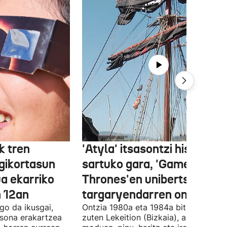
k tren
'Atyla' itsasontzi historiko
gikortasun
sartuko gara, 'Game of
ua ekarriko
Thrones'en unibertsoko
n 12an
targaryendarren ontzian
go da ikusgai,
Ontzia 1980a eta 1984a bitartean egi
tsona erakartzea
zuten Lekeition (Bizkaia), artisau