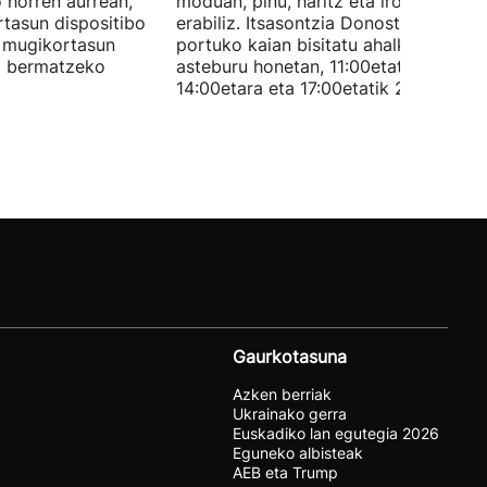
horren aurrean,
moduan, pinu, haritz eta iroko egurra
rtasun dispositibo
erabiliz. Itsasontzia Donostiako
, mugikortasun
portuko kaian bisitatu ahalko da
a bermatzeko
asteburu honetan, 11:00etatik
14:00etara eta 17:00etatik 21:00etara.
Gaurkotasuna
Azken berriak
Ukrainako gerra
Euskadiko lan egutegia 2026
Eguneko albisteak
AEB eta Trump