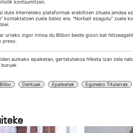
oholik kontsumitzen.
i dute Interneteko plataformak erabiltzen zituela jendea e
in" kontaktatzen zuela batez ere. "Norbait ezagutu" zuela ko
biei.
 urteko zigor irmoa du Bilbon beste gizon bat hiltzeagati
o preso.
iden aurkako epaiketan, gertatutakoa hilketa izan zela na
n buruak
Bilbo
Delituak
Epaiketak
Eguneko Titularrak
aiteke