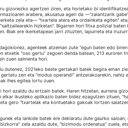
iru gizonezko agertzen ziren, eta horietako bi identifikatzea
mazioaren arabera, akusatua ageri da —"zalantzarik gabe" 
erketa zela eta— "txartela atera eta ordainketa egiten" eta
saltzailearekin hizketan". Bigarren hori fitxa polizial baten 
en. Biak ere ikerketapean jarri zituzten, lapurreta eta iruzurr
 dagokionez, agenteek atzeman zute "egun baten edo biren
en etxetik "oso gertu" zegoen denda batean, 213 euroren tr
in zuen salmenta hori.
u dutenez, 2021eko beste gertakari batek begira eman zien
 gertatu zen eta "modus operandi" antzerakoarekin, nahiz e
mak ihes egitea lortu zuen.
hori azaldu du ertzain batek. Haren hitzetan, aurrena giz
elkar ikusteko aplikazio baten bidez ezagutzen zituen, "h
 eta gero "txartelak eta kontuetako gakoak lortzen saiatzen
agunek eta lankide batek ere deklaratu dute gaurko saioan,
bizkorra" zela azaldu dute, "bizimodu ordenatua" zuela, et