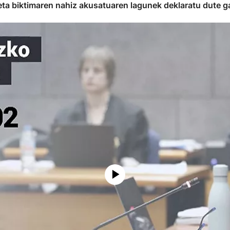
eta biktimaren nahiz akusatuaren lagunek deklaratu dute g