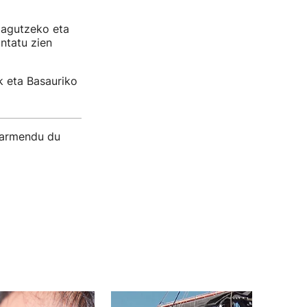
zagutzeko eta
ntatu zien
k eta Basauriko
barmendu du