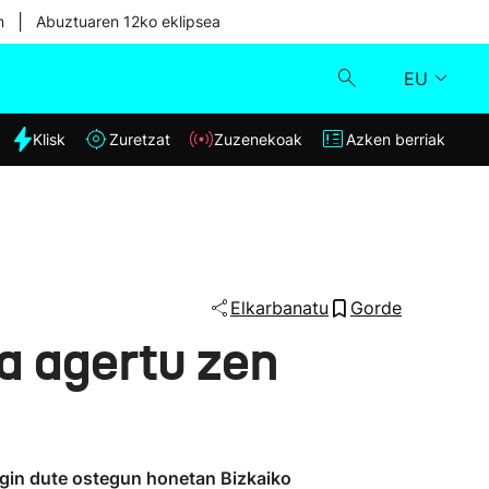
|
n
Abuztuaren 12ko eklipsea
EU
dia
Klisk
Zuretzat
Zuzenekoak
Azken berriak
Klisk
Zuzenekoak
Zuretzat
Elkarbanatu
Gorde
da agertu zen
Azken berriak
 egin dute ostegun honetan Bizkaiko