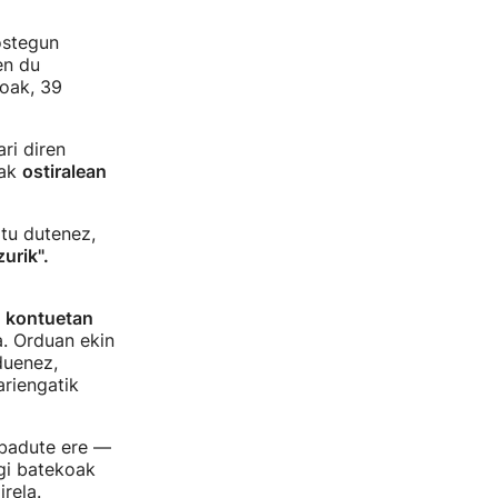
ostegun
en du
ioak, 39
ri diren
tak
ostiralean
atu dutenez,
urik".
n kontuetan
a. Orduan ekin
duenez,
riengatik
z badute ere —
gi batekoak
irela.