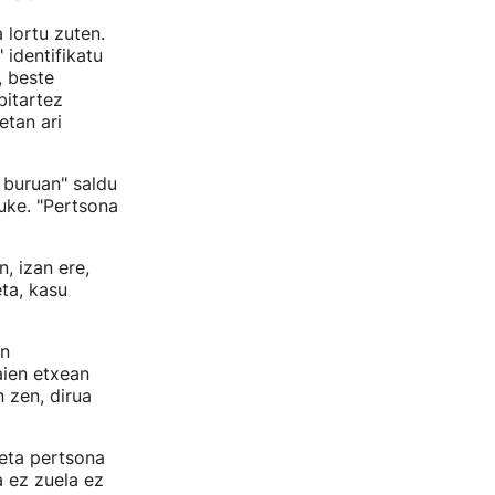
 lortu zuten.
identifikatu
, beste
bitartez
etan ari
 buruan" saldu
uke. "Pertsona
, izan ere,
ta, kasu
on
aien etxean
 zen, dirua
 eta pertsona
a ez zuela ez