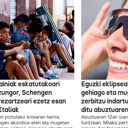
ainiak eskatutakoari
Eguzki eklipsea
zungor, Schengen
gehiago eta mu
rezartzeari ezetz esan
zerbitzu indart
Italiak
ditu abuztuare
n piztutako krisiaren harira,
Abuztuaren 12an izan
gen akordioa eten eta mugetan
iluntzean. Milaka per