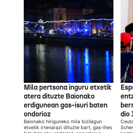
Mila pertsona inguru etxetik
Esp
atera dituzte Baionako
ent
erdigunean gas-isuri baten
ber
ondorioz
dio 
Baionako hiriguneko mila bizilagun
Ceuta
etxetik irtenarazi dituzte bart, gas-ihes
Schen