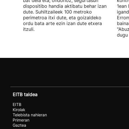
bat dela eta; ondorioz, segurtasun
kontr
dispositibo handia aktibatu behar izan
1ean 
dute. Suhiltzaileek 100 metroko
igand
perimetroa itxi dute, eta goizaldeko
Errom
ordu bata arte ezin izan dute etxera
baina
itzuli.
"Abuz
dugu 
EITB taldea
EITB
Kirolak
Telebista nahieran
Primeran
Gaztea