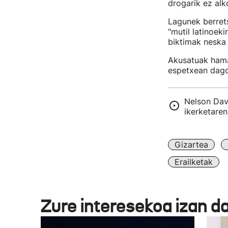
drogarik ez alk
Lagunek berrets
"mutil latinoek
biktimak neska 
Akusatuak hamar
espetxean dag
Nelson Dav
ikerketare
Gizartea
Erailketak
Zure interesekoa izan d