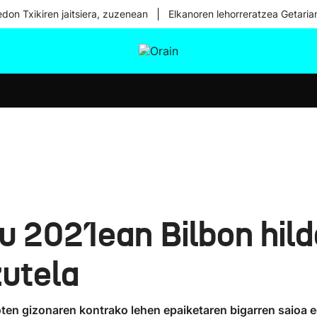
|
don Txikiren jaitsiera, zuzenean
Elkanoren lehorreratzea Getaria
tura
Ikusmiran
Egural
Osasuna
Teknologia
du 2021ean Bilbon hil
zutela
dioten gizonaren kontrako lehen epaiketaren bigarren saioa