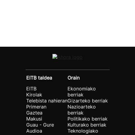
EITB taldea
Orain
EITB
Ekonomiako
Kirolak
berriak
Telebista nahieran
Gizarteko berriak
Primeran
Nazioarteko
Gaztea
berriak
Makusi
Politikako berriak
Guau - Gure
Kulturako berriak
Audioa
Teknologiako