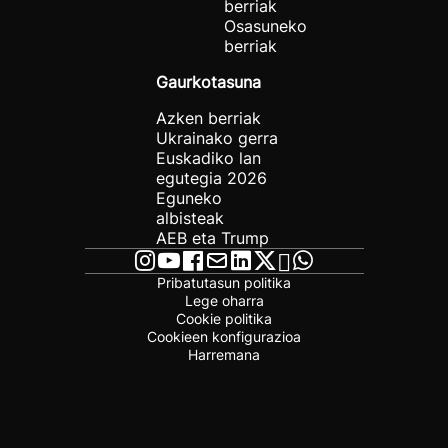
berriak
Osasuneko
berriak
Gaurkotasuna
Azken berriak
Ukrainako gerra
Euskadiko lan
egutegia 2026
Eguneko
albisteak
AEB eta Trump
Pribatutasun politika
Lege oharra
Cookie politika
Cookieen konfigurazioa
Harremana