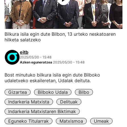
Bilkura isila egin dute Bilbon, 13 urteko neskatoaren
hilketa salatzeko
eitb
2025/05/30 - 15:48
Azken eguneratzea
2025/05/30 - 15:48
Bost minutuko bilkura isila egin dute Bilboko
udaletxeko eskaileretan, Udalak deituta.
Gizartea
Bilboko Udala
Bilbo
Indarkeria Matxista
Delituak
Indarkeria Matxistaren Biktimak
Eguneko Titularrak
Matxismoa
Umeak