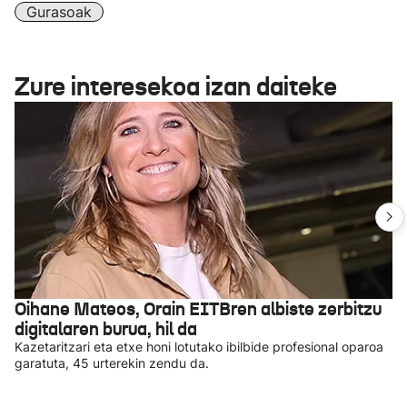
Gurasoak
Zure interesekoa izan daiteke
Oihane Mateos, Orain EITBren albiste zerbitzu
digitalaren burua, hil da
Kazetaritzari eta etxe honi lotutako ibilbide profesional oparoa
garatuta, 45 urterekin zendu da.