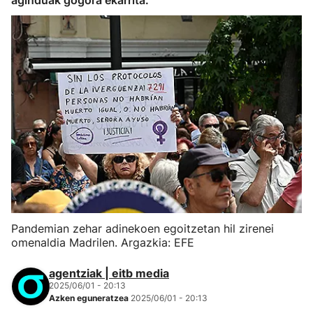
aginduak gogora ekarrita.
Pandemian zehar adinekoen egoitzetan hil zirenei
omenaldia Madrilen. Argazkia: EFE
agentziak | eitb media
2025/06/01 - 20:13
Azken eguneratzea
2025/06/01 - 20:13