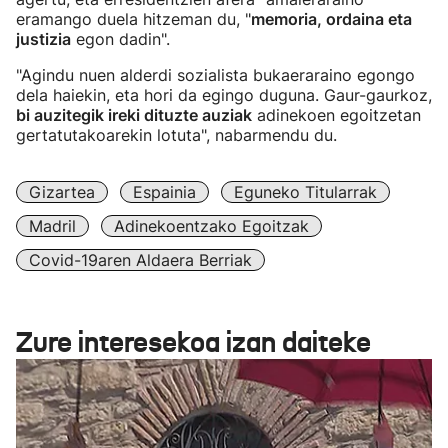
eramango duela hitzeman du, "
memoria, ordaina eta
justizia
egon dadin".
"Agindu nuen alderdi sozialista bukaeraraino egongo
dela haiekin, eta hori da egingo duguna. Gaur-gaurkoz,
bi auzitegik ireki dituzte auziak
adinekoen egoitzetan
gertatutakoarekin lotuta", nabarmendu du.
Gizartea
Espainia
Eguneko Titularrak
Madril
Adinekoentzako Egoitzak
Covid-19aren Aldaera Berriak
Zure interesekoa izan daiteke