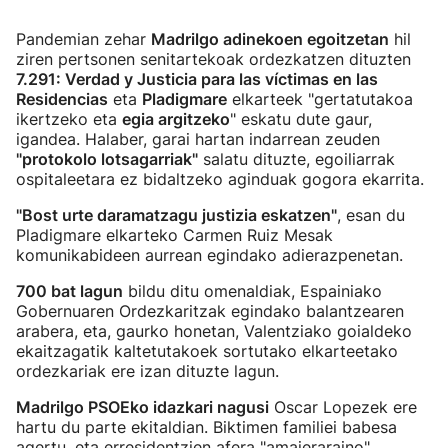
Pandemian zehar
Madrilgo adinekoen egoitzetan
hil
ziren pertsonen senitartekoak ordezkatzen dituzten
7.291: Verdad y Justicia para las víctimas en las
Residencias
eta
Pladigmare
elkarteek "gertatutakoa
ikertzeko eta
egia argitzeko
" eskatu dute gaur,
igandea. Halaber, garai hartan indarrean zeuden
"protokolo lotsagarriak"
salatu dituzte, egoiliarrak
ospitaleetara ez bidaltzeko aginduak gogora ekarrita.
"Bost urte daramatzagu justizia eskatzen"
, esan du
Pladigmare elkarteko Carmen Ruiz Mesak
komunikabideen aurrean egindako adierazpenetan.
700 bat lagun
bildu ditu omenaldiak, Espainiako
Gobernuaren Ordezkaritzak egindako balantzearen
arabera, eta, gaurko honetan, Valentziako goialdeko
ekaitzagatik kaltetutakoek sortutako elkarteetako
ordezkariak ere izan dituzte lagun.
Madrilgo PSOEko idazkari nagusi
Oscar Lopezek ere
hartu du parte ekitaldian. Biktimen familiei babesa
agertu, eta erresidentzien afera "amaieraraino"