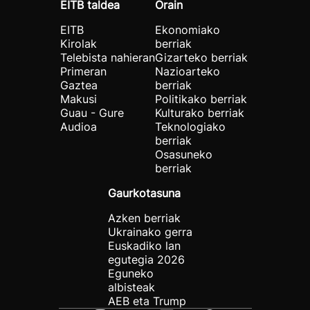
EITB taldea
Orain
EITB
Ekonomiako
Kirolak
berriak
Telebista nahieran
Gizarteko berriak
Primeran
Nazioarteko
Gaztea
berriak
Makusi
Politikako berriak
Guau - Gure
Kulturako berriak
Audioa
Teknologiako
berriak
Osasuneko
berriak
Gaurkotasuna
Azken berriak
Ukrainako gerra
Euskadiko lan
egutegia 2026
Eguneko
albisteak
AEB eta Trump