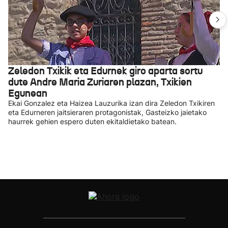
Zeledon Txikik eta Edurnek giro aparta sortu
dute Andre Maria Zuriaren plazan, Txikien
Egunean
Ekai Gonzalez eta Haizea Lauzurika izan dira Zeledon Txikiren
eta Edurneren jaitsieraren protagonistak, Gasteizko jaietako
haurrek gehien espero duten ekitaldietako batean.