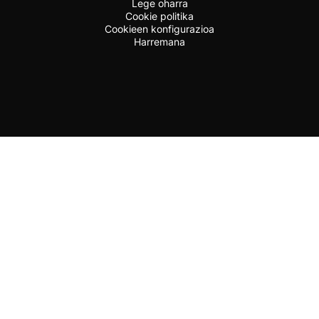
Lege oharra
Cookie politika
Cookieen konfigurazioa
Harremana