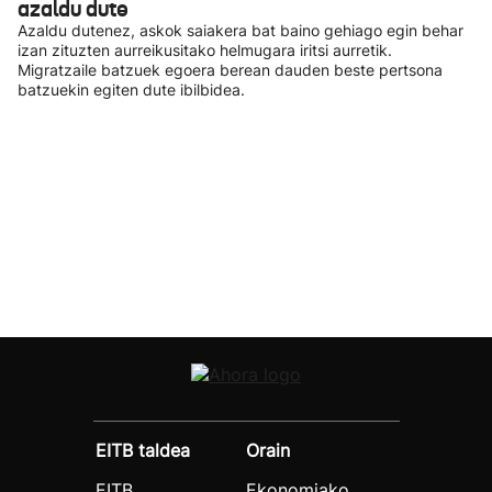
azaldu dute
Azaldu dutenez, askok saiakera bat baino gehiago egin behar
izan zituzten aurreikusitako helmugara iritsi aurretik.
Migratzaile batzuek egoera berean dauden beste pertsona
batzuekin egiten dute ibilbidea.
EITB taldea
Orain
EITB
Ekonomiako