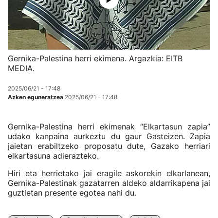
Gernika-Palestina herri ekimena. Argazkia: EITB
MEDIA.
2025/06/21 - 17:48
Azken eguneratzea
2025/06/21 - 17:48
Gernika-Palestina herri ekimenak “Elkartasun zapia”
udako kanpaina aurkeztu du gaur Gasteizen. Zapia
jaietan erabiltzeko proposatu dute, Gazako herriari
elkartasuna adierazteko.
Hiri eta herrietako jai eragile askorekin elkarlanean,
Gernika-Palestinak gazatarren aldeko aldarrikapena jai
guztietan presente egotea nahi du.