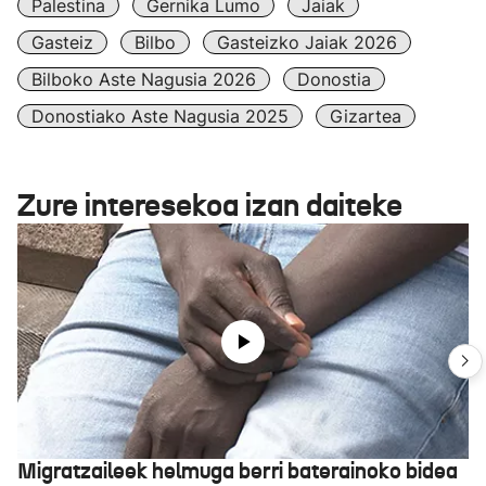
Palestina
Gernika Lumo
Jaiak
Gasteiz
Bilbo
Gasteizko Jaiak 2026
Bilboko Aste Nagusia 2026
Donostia
Donostiako Aste Nagusia 2025
Gizartea
Zure interesekoa izan daiteke
Migratzaileek helmuga berri baterainoko bidea