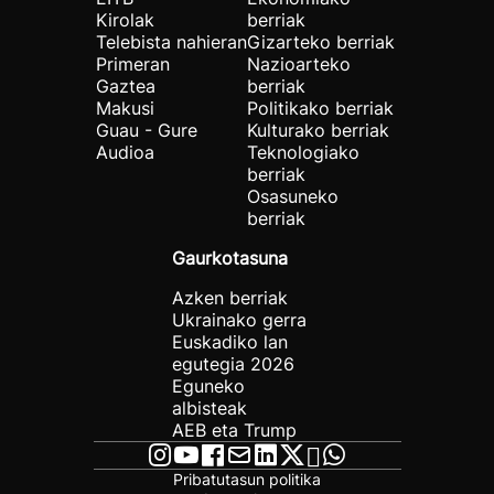
Kirolak
berriak
Telebista nahieran
Gizarteko berriak
Primeran
Nazioarteko
Gaztea
berriak
Makusi
Politikako berriak
Guau - Gure
Kulturako berriak
Audioa
Teknologiako
berriak
Osasuneko
berriak
Gaurkotasuna
Azken berriak
Ukrainako gerra
Euskadiko lan
egutegia 2026
Eguneko
albisteak
AEB eta Trump
Pribatutasun politika