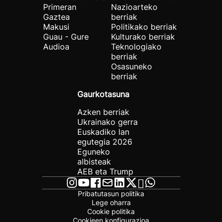
Primeran
Nazioarteko
Gaztea
berriak
Makusi
Politikako berriak
Guau - Gure
Kulturako berriak
Audioa
Teknologiako
berriak
Osasuneko
berriak
Gaurkotasuna
Azken berriak
Ukrainako gerra
Euskadiko lan
egutegia 2026
Eguneko
albisteak
AEB eta Trump
Pribatutasun politika
Lege oharra
Cookie politika
Cookieen konfigurazioa