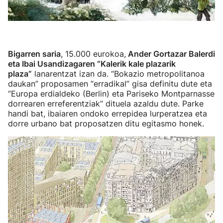
Bigarren saria
, 15.000 eurokoa,
Ander Gortazar Balerdi
eta Ibai Usandizagaren “Kalerik kale plazarik
plaza”
lanarentzat izan da. “Bokazio metropolitanoa
daukan” proposamen “erradikal” gisa definitu dute eta
“Europa erdialdeko (Berlin) eta Pariseko Montparnasse
dorrearen erreferentziak” dituela azaldu dute. Parke
handi bat, ibaiaren ondoko errepidea lurperatzea eta
dorre urbano bat proposatzen ditu egitasmo honek.