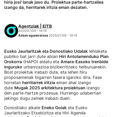
hiria josi' lanak jaso du. Proiektua parte-hartzailea
izango da, herritarek iritzia eman dezaten.
Agentziak | EITB
2025/07/09 - 16:19
Azken eguneratzea
2025/07/09 - 16:19
Eusko Jaurlaritzak eta Donostiako Udalak
lehiaketa
publiko bat jarri dute abian
Hiri Antolamenduko Plan
Orokorra
(HAPO) aldatu eta
Amara-Easoko trenbide
inguruko
urbanizazioa biziberritzeko helburuarekin.
Bost proiektuk irabazi dute, eta lehen hiru
proposamenak bigarren fasera igaroko dira. Fase
horretan
herritarrek iritzia
eman ahal izango
dute
Mugak 2025 arkitektura proiektuan
izango
den parte-hartze prozesua. Hurrengo udaberrian
jakingo dugu zeinek irabazi duen.
Donostiako alkate
Eneko Goiak
eta Eusko
Jaurlaritzako Etxebizitza eta Hiri Agenda