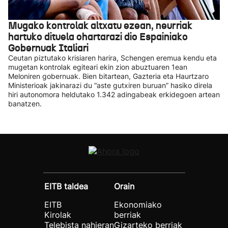
Mugako kontrolak altxatu ezean, neurriak
hartuko dituela ohartarazi dio Espainiako
Gobernuak Italiari
Ceutan piztutako krisiaren harira, Schengen eremua kendu eta
mugetan kontrolak egiteari ekin zion abuztuaren 1ean
Meloniren gobernuak. Bien bitartean, Gazteria eta Haurtzaro
Ministerioak jakinarazi du “aste gutxiren buruan” hasiko direla
hiri autonomora heldutako 1.342 adingabeak erkidegoen artean
banatzen.
EITB taldea
Orain
EITB
Ekonomiako
Kirolak
berriak
Telebista nahieran
Gizarteko berriak