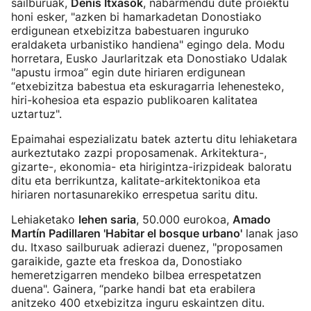
sailburuak,
Denis Itxasok
, nabarmendu dute proiektu
honi esker, "azken bi hamarkadetan Donostiako
erdigunean etxebizitza babestuaren inguruko
eraldaketa urbanistiko handiena" egingo dela. Modu
horretara, Eusko Jaurlaritzak eta Donostiako Udalak
"apustu irmoa” egin dute hiriaren erdigunean
“etxebizitza babestua eta eskuragarria lehenesteko,
hiri-kohesioa eta espazio publikoaren kalitatea
uztartuz".
Epaimahai espezializatu batek aztertu ditu lehiaketara
aurkeztutako zazpi proposamenak. Arkitektura-,
gizarte-, ekonomia- eta hirigintza-irizpideak baloratu
ditu eta berrikuntza, kalitate-arkitektonikoa eta
hiriaren nortasunarekiko errespetua saritu ditu.
Lehiaketako
lehen saria
, 50.000 eurokoa,
Amado
Martín Padillaren 'Habitar el bosque urbano'
lanak jaso
du. Itxaso sailburuak adierazi duenez, "proposamen
garaikide, gazte eta freskoa da, Donostiako
hemeretzigarren mendeko bilbea errespetatzen
duena". Gainera, “parke handi bat eta erabilera
anitzeko 400 etxebizitza inguru eskaintzen ditu.