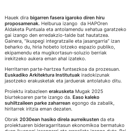
Hauek dira
bigarren fasera igaroko diren hiru
proposamenak.
Helburua izango da HAPOren
Aldaketa Puntuala eta antolamendu xehatua garatzeko
gai izango den erredakzio-talde bat hautatzea.
Gainera, “ikuspegi integratzaile eta jasangarria” izan
beharko du, hiria hobeto lotzeko espazio publiko,
ekipamendu eta mugikortasun-soluzio berriak
irekitzeko aukera eman ahal izateko.
Herritarren parte-hartzea funtsezkoa da prozesuan.
Euskadiko Arkitektura Institutuak
iradokizunak
jasotzeko erakusketak eta jarduerak antolatuko ditu.
Proiektu irabazleen
erakusketa
Mugak 2025
biurtekoaren parte izango da.
Easo kaleko
suhiltzaileen parke zaharrean
egongo da zabalik,
hiritarrek iritzia eman dezaten.
Obrak
2030ean hasiko direla aurreikusten
da eta
proiektuaren bideragarritasun ekonomikoa bermatuko