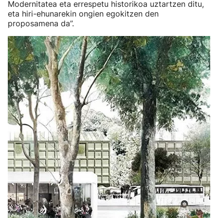
Modernitatea eta errespetu historikoa uztartzen ditu,
eta hiri-ehunarekin ongien egokitzen den
proposamena da”.