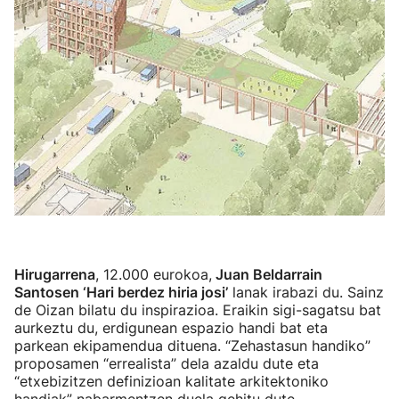
Hirugarrena
, 12.000 eurokoa,
Juan Beldarrain
Santosen ‘Hari berdez hiria josi’
lanak irabazi du. Sainz
de Oizan bilatu du inspirazioa. Eraikin sigi-sagatsu bat
aurkeztu du, erdigunean espazio handi bat eta
parkean ekipamendua dituena. “Zehastasun handiko”
proposamen “errealista” dela azaldu dute eta
“etxebizitzen definizioan kalitate arkitektoniko