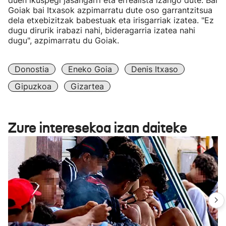
duen ikuspegi jasangarri eta errealista izango dute. Bai
Goiak bai Itxasok azpimarratu dute oso garrantzitsua
dela etxebizitzak babestuak eta irisgarriak izatea. "Ez
dugu dirurik irabazi nahi, bideragarria izatea nahi
dugu", azpimarratu du Goiak.
Donostia
Eneko Goia
Denis Itxaso
Gipuzkoa
Gizartea
Zure interesekoa izan daiteke