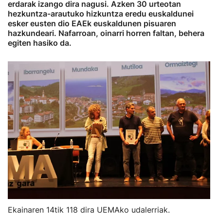
erdarak izango dira nagusi. Azken 30 urteotan
hezkuntza-arautuko hizkuntza eredu euskaldunei
esker eusten dio EAEk euskaldunen pisuaren
hazkundeari. Nafarroan, oinarri horren faltan, behera
egiten hasiko da.
Ekainaren 14tik 118 dira UEMAko udalerriak.