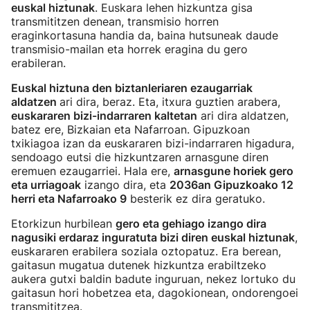
euskal hiztunak
. Euskara lehen hizkuntza gisa
transmititzen denean, transmisio horren
eraginkortasuna handia da, baina hutsuneak daude
transmisio-mailan eta horrek eragina du gero
erabileran.
Euskal hiztuna den biztanleriaren ezaugarriak
aldatzen
ari dira, beraz. Eta, itxura guztien arabera,
euskararen bizi-indarraren kaltetan
ari dira aldatzen,
batez ere, Bizkaian eta Nafarroan. Gipuzkoan
txikiagoa izan da euskararen bizi-indarraren higadura,
sendoago eutsi die hizkuntzaren arnasgune diren
eremuen ezaugarriei. Hala ere,
arnasgune horiek gero
eta urriagoak
izango dira, eta
2036an Gipuzkoako 12
herri eta Nafarroako 9
besterik ez dira geratuko.
Etorkizun hurbilean
gero eta gehiago izango dira
nagusiki erdaraz inguratuta bizi diren euskal hiztunak
,
euskararen erabilera soziala oztopatuz. Era berean,
gaitasun mugatua dutenek hizkuntza erabiltzeko
aukera gutxi baldin badute inguruan, nekez lortuko du
gaitasun hori hobetzea eta, dagokionean, ondorengoei
transmititzea.