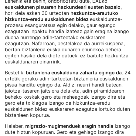
Lehenik eta behin, ondorioztatu dute, EAEko
euskaldunen pisuaren hazkundeari eusten bazaio
,
hori dela azken 30 urteotan
hezkuntza-arautuko
hizkuntza-eredu euskaldunen bidez
euskalduntze-
prozesu esanguratsua egin delako, gaur egungo
ezagutzan inpaktu handia izateaz gain eragina izango
duena hurrengo adin-tarteetako euskararen
ezagutzan. Nafarroan, bestelakoa da aurreikuspena,
bertan biztanleria euskaldunaren ehunekoa behera
egiten hasiko dela diote datuek, ez baitute hezkuntza
euskaldunaren oinarririk.
Bestetik,
biztanleria euskalduna zahartu egingo da
. 24
urtetik gorako adin-tarteetan biztanleria euskaldunen
pisua handitu egingo da. Aldiz, neurri handi batean,
jaiotza-tasaren jaitsiera dela-eta, adin-piramidearen
beheko koskak gero eta meheagoak izango dira eta
gero eta txikiagoa izango da hizkuntza-eredu
euskaldunen bidez euskararen ezagutza lortuko duten
biztanleen kopurua.
Halaber,
migrazio-mugimenduek eragin handia
izango
dute hiztun kopuruan. Gero eta gehiago izango dira