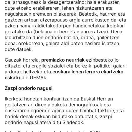
da, arnasguneak ia desagertzeraino; hala erakusten
dute etxeko erabileraren, lehen hizkuntzaren eta
nagusitasun eremuen bilakaerak. Bestetik, haurren eta
gazteen artean atzerapauso argia aurreikusten da, eta
azken hamarraldietako lorpen handienetakoa kolokan
geratuko da (belaunaldi berrietan aurreratzea). Dena
laburbiltzen duen ondorio bat da, ordea, gailentzen
dena: orokorrean, galera aldi baten hasiera islatzen
dute datuek.
Gauzak horrela,
premiazko neurriak
ezinbesteko jo
dituzte, eta eragile sozialei eta bereziki politikei gaiari
arduraz heltzeko eta
euskara lehen lerrora ekartzeko
eskatu
die UEMAk.
Zazpi ondorio nagusi
Ikerketa honetan kontuan izan da Euskal Herrian
gertatzen ari diren aldaketa demografikoak eta
euskararen egoera eragina duten hainbat faktore, eta
horiek denak eskuan bildutako datuetatik, zazpi
ondorio nagusi atera ditu Siadecok.