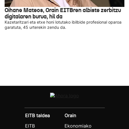
Oihane Mateos, Orain EITBren albiste zerbitzu
digitalaren burua, hil da
Kazetaritzari eta etxe honi lotutako ibilbide profesional oparoa
garatuta, 45 urterekin zendu da.
EITB taldea
Orain
EITB
Ekonomiako