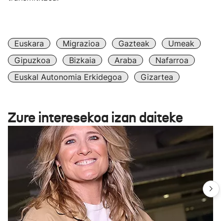
Euskara
Migrazioa
Gazteak
Umeak
Gipuzkoa
Bizkaia
Araba
Nafarroa
Euskal Autonomia Erkidegoa
Gizartea
Zure interesekoa izan daiteke