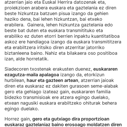
atzerrian jaio eta Euskal Herrira datozenak eta,
proiekzioen arabera euskara eta gaztelania ez diren
beste hizkuntza batzuen pisua izango da gehien
haziko dena, bai lehen hizkuntzan, bai etxeko
erabilera. Gainera, lehen hizkuntza gaztelania edo
beste bat duten eta euskara transmitituko eta
erabiliko ez duten etorri berrien inpaktu kuantitatiboa
askoz ere handiagoa izango da euskara transmititzera
eta erabiltzera iritsiko diren atzerritar jatorriko
biztanleena baino. Nahiz eta bilakaera oso positiboa
izan, alde horretatik.
Siadecoren txostenak erakusten duenez,
euskararen
ezagutza-maila apalagoa
izango da, etorkizun
hurbilean,
haur eta gazteen artean
, atzerrian jaioak
diren eta euskaraz ez dakiten gurasoen seme-alabak
gero eta gehiago izateaz gain, euskararen familia
bidezko transmisioak ere atzera egingo duelako,
etxean nagusiki euskara erabiltzeko ohiturak behera
egingo duelako.
Horrez gain,
gero eta gutxiago dira proportzioan
euskaraz gaztelaniaz baino erosoago moldatzen diren