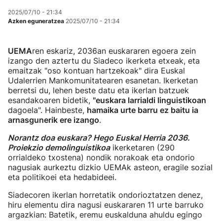
2025/07/10 - 21:34
Azken eguneratzea
2025/07/10 - 21:34
UEMA
ren eskariz, 2036an euskararen egoera zein
izango den aztertu du Siadeco ikerketa etxeak, eta
emaitzak "oso kontuan hartzekoak" dira Euskal
Udalerrien Mankomunitatearen esanetan. Ikerketan
berretsi du, lehen beste datu eta ikerlan batzuek
esandakoaren bidetik,
"euskara larrialdi linguistikoan
dagoela". Hainbeste,
hamaika urte barru ez baitu ia
arnasgunerik ere izango
.
Norantz doa euskara? Hego Euskal Herria 2036.
Proiekzio demolinguistikoa
ikerketaren (290
orrialdeko txostena) nondik norakoak eta ondorio
nagusiak aurkeztu dizkio UEMAk asteon, eragile sozial
eta politikoei eta hedabideei.
Siadecoren ikerlan horretatik ondorioztatzen denez,
hiru elementu dira nagusi euskararen 11 urte barruko
argazkian: Batetik, eremu euskalduna ahuldu egingo