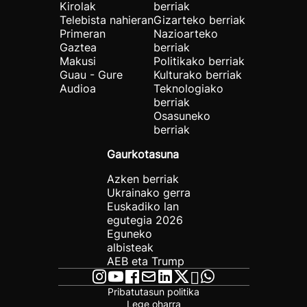
Kirolak
berriak
Telebista nahieran
Gizarteko berriak
Primeran
Nazioarteko
Gaztea
berriak
Makusi
Politikako berriak
Guau - Gure
Kulturako berriak
Audioa
Teknologiako
berriak
Osasuneko
berriak
Gaurkotasuna
Azken berriak
Ukrainako gerra
Euskadiko lan
egutegia 2026
Eguneko
albisteak
AEB eta Trump
Pribatutasun politika
Lege oharra