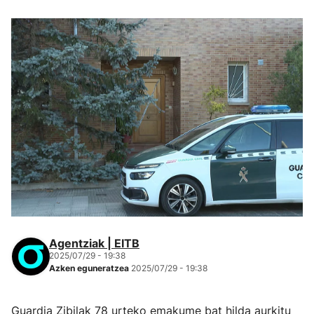
Agentziak | EITB
2025/07/29 - 19:38
Azken eguneratzea
2025/07/29 - 19:38
Guardia Zibilak 78 urteko emakume bat hilda aurkitu