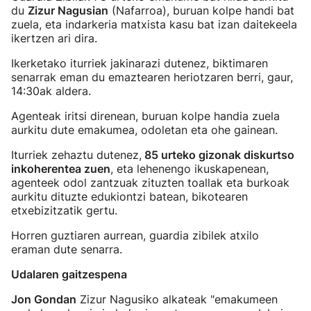
du
Zizur Nagusian
(Nafarroa), buruan kolpe handi bat
zuela, eta indarkeria matxista kasu bat izan daitekeela
ikertzen ari dira.
Ikerketako iturriek jakinarazi dutenez, biktimaren
senarrak eman du emaztearen heriotzaren berri, gaur,
14:30ak aldera.
Agenteak iritsi direnean, buruan kolpe handia zuela
aurkitu dute emakumea, odoletan eta ohe gainean.
Iturriek zehaztu dutenez,
85 urteko gizonak diskurtso
inkoherentea zuen
, eta lehenengo ikuskapenean,
agenteek odol zantzuak zituzten toallak eta burkoak
aurkitu dituzte edukiontzi batean, bikotearen
etxebizitzatik gertu.
Horren guztiaren aurrean, guardia zibilek atxilo
eraman dute senarra.
Udalaren gaitzespena
Jon Gondan
Zizur Nagusiko alkateak "emakumeen