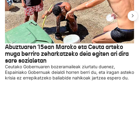
Abuztuaren 15ean Maroko eta Ceuta arteko
muga berriro zeharkatzeko deia egiten ari dira
sare sozialetan
Ceutako Gobernuaren bozeramaileak ziurtatu duenez,
Espainiako Gobernuak deialdi horren berri du, eta iragan asteko
krisia ez errepikatzeko baliabide nahikoak jartzea espero du.