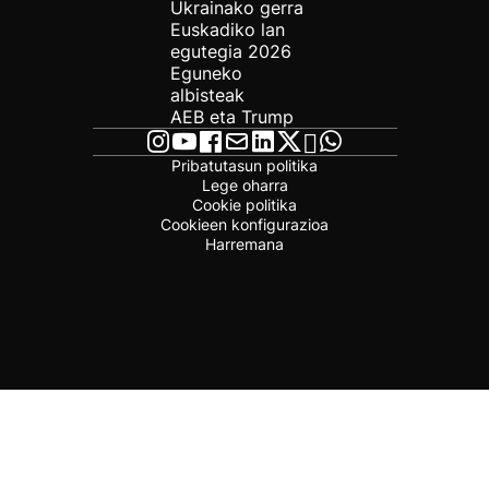
Ukrainako gerra
Euskadiko lan
egutegia 2026
Eguneko
albisteak
AEB eta Trump
Pribatutasun politika
Lege oharra
Cookie politika
Cookieen konfigurazioa
Harremana