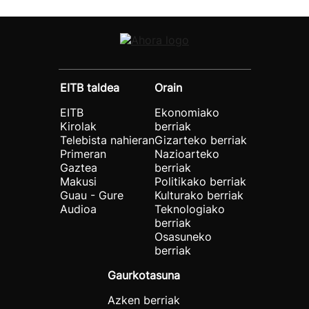
EITB taldea
Orain
EITB
Ekonomiako
Kirolak
berriak
Telebista nahieran
Gizarteko berriak
Primeran
Nazioarteko
Gaztea
berriak
Makusi
Politikako berriak
Guau - Gure
Kulturako berriak
Audioa
Teknologiako
berriak
Osasuneko
berriak
Gaurkotasuna
Azken berriak