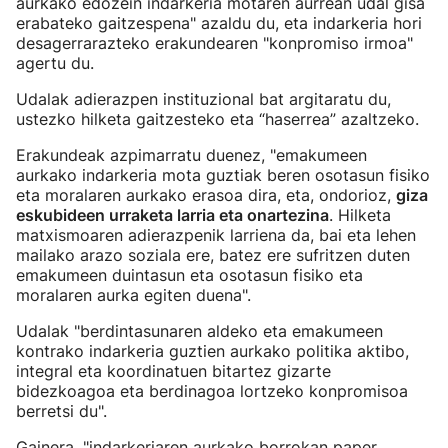
aurkako edozein indarkeria motaren aurrean udal gisa
erabateko gaitzespena" azaldu du, eta indarkeria hori
desagerrarazteko erakundearen "konpromiso irmoa"
agertu du.
Udalak adierazpen instituzional bat argitaratu du,
ustezko hilketa gaitzesteko eta “haserrea” azaltzeko.
Erakundeak azpimarratu duenez, "emakumeen
aurkako indarkeria mota guztiak beren osotasun fisiko
eta moralaren aurkako erasoa dira, eta, ondorioz,
giza
eskubideen urraketa larria eta onartezina
. Hilketa
matxismoaren adierazpenik larriena da, bai eta lehen
mailako arazo soziala ere, batez ere sufritzen duten
emakumeen duintasun eta osotasun fisiko eta
moralaren aurka egiten duena".
Udalak "berdintasunaren aldeko eta emakumeen
kontrako indarkeria guztien aurkako politika aktibo,
integral eta koordinatuen bitartez gizarte
bidezkoagoa eta berdinagoa lortzeko konpromisoa
berretsi du".
Gainera, "indarkeriaren aurkako borrokan paper