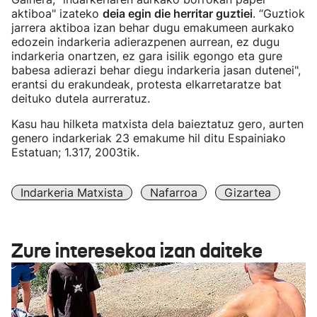
aktiboa" izateko
deia egin die herritar guztiei
. “Guztiok
jarrera aktiboa izan behar dugu emakumeen aurkako
edozein indarkeria adierazpenen aurrean, ez dugu
indarkeria onartzen, ez gara isilik egongo eta gure
babesa adierazi behar diegu indarkeria jasan dutenei",
erantsi du erakundeak, protesta elkarretaratze bat
deituko dutela aurreratuz.
Kasu hau hilketa matxista dela baieztatuz gero, aurten
genero indarkeriak 23 emakume hil ditu Espainiako
Estatuan; 1.317, 2003tik.
Indarkeria Matxista
Nafarroa
Gizartea
Zure interesekoa izan daiteke