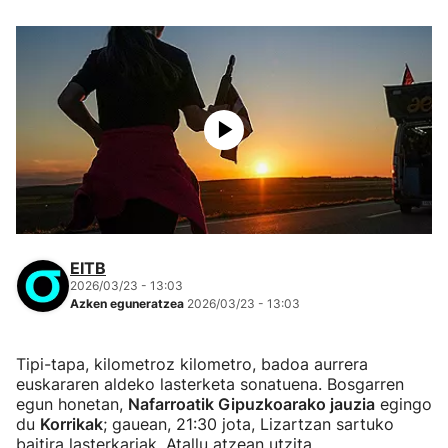
EITB
2026/03/23 - 13:03
Azken eguneratzea
2026/03/23 - 13:03
Tipi-tapa, kilometroz kilometro, badoa aurrera
euskararen aldeko lasterketa sonatuena. Bosgarren
egun honetan,
Nafarroatik Gipuzkoarako jauzia
egingo
du
Korrikak
; gauean, 21:30 jota, Lizartzan sartuko
baitira lasterkariak, Atallu atzean utzita.