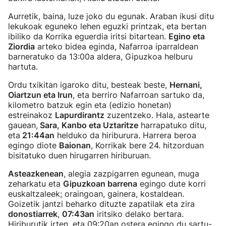
Aurretik, baina, luze joko du egunak. Araban ikusi ditu
lekukoak eguneko lehen eguzki printzak, eta bertan
ibiliko da Korrika eguerdia iritsi bitartean.
Egino eta
Ziordia
arteko bidea eginda, Nafarroa iparraldean
barneratuko da 13:00a aldera, Gipuzkoa helburu
hartuta.
Ordu txikitan igaroko ditu, besteak beste,
Hernani,
Oiartzun eta Irun
, eta berriro Nafarroan sartuko da,
kilometro batzuk egin eta (edizio honetan)
estreinakoz
Lapurdirantz
zuzentzeko. Hala, astearte
gauean,
Sara, Kanbo eta Uztaritze
harrapatuko ditu,
eta
21:44an
helduko da hiriburura. Harrera beroa
egingo diote
Baionan
, Korrikak bere 24. hitzorduan
bisitatuko duen hirugarren hiriburuan.
Asteazkenean
, alegia zazpigarren egunean, muga
zeharkatu eta
Gipuzkoan barrena
egingo dute korri
euskaltzaleek; oraingoan, gainera, kostaldean.
Goizetik jantzi beharko dituzte zapatilak eta zira
donostiarrek
,
07:43an
iritsiko delako bertara.
Hiriburutik irten, eta 09:20an ostera egingo du sartu-