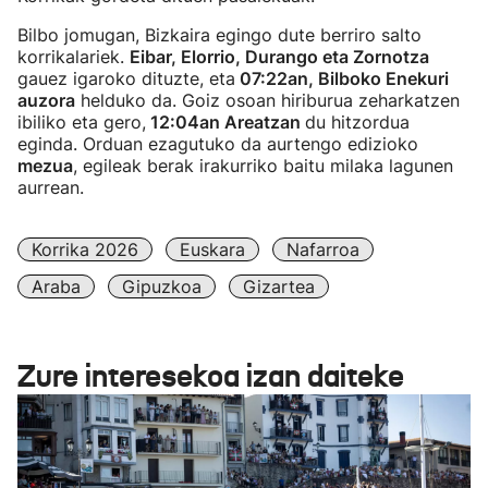
Bilbo jomugan, Bizkaira egingo dute berriro salto
korrikalariek.
Eibar, Elorrio, Durango eta Zornotza
gauez igaroko dituzte, eta
07:22an, Bilboko Enekuri
auzora
helduko da. Goiz osoan hiriburua zeharkatzen
ibiliko eta gero,
12:04an Areatzan
du hitzordua
eginda. Orduan ezagutuko da aurtengo edizioko
mezua
, egileak berak irakurriko baitu milaka lagunen
aurrean.
Korrika 2026
Euskara
Nafarroa
Araba
Gipuzkoa
Gizartea
Zure interesekoa izan daiteke