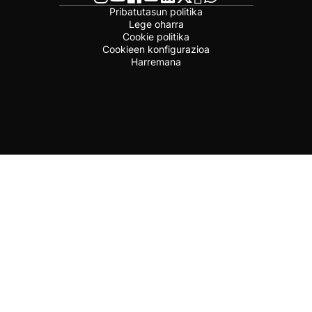
Pribatutasun politika
Lege oharra
Cookie politika
Cookieen konfigurazioa
Harremana