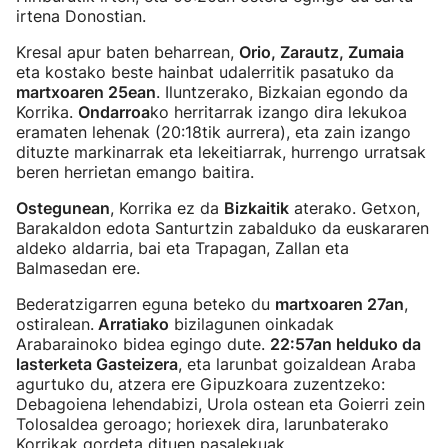
irtena Donostian.
Kresal apur baten beharrean,
Orio, Zarautz, Zumaia
eta kostako beste hainbat udalerritik pasatuko da
martxoaren 25ean
. Iluntzerako, Bizkaian egondo da
Korrika.
Ondarroa
ko herritarrak izango dira lekukoa
eramaten lehenak (20:18tik aurrera), eta zain izango
dituzte markinarrak eta lekeitiarrak, hurrengo urratsak
beren herrietan emango baitira.
Ostegunean
, Korrika ez da
Bizkaitik
aterako. Getxon,
Barakaldon edota Santurtzin zabalduko da euskararen
aldeko aldarria, bai eta Trapagan, Zallan eta
Balmasedan ere.
Bederatzigarren eguna beteko du
martxoaren 27an
,
ostiralean.
Arratiako
bizilagunen oinkadak
Arabarainoko bidea egingo dute.
22:57an helduko da
lasterketa Gasteizera
, eta larunbat goizaldean Araba
agurtuko du, atzera ere Gipuzkoara zuzentzeko:
Debagoiena lehendabizi, Urola ostean eta Goierri zein
Tolosaldea geroago; horiexek dira, larunbaterako
Korrikak gordeta dituen pasalekuak.