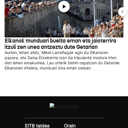
Elkanok munduari buelta eman eta jaioterrira
itzuli zen unea antzeztu dute Getarian
Aurten, lehen aldiz, Mikel Larrañagak egin du Elkanoren
papera, eta Saioa Etxeberria izan da tripulante modura irten
den lehen emakumea. Lau urterik behin ospatzen du Getariak
Elkanoren iritsiera, munduari bira eman ostean.
EITB taldea
Orain