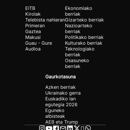
EITB
Ekonomiako
Kirolak
berriak
Telebista nahieran
Gizarteko berriak
Primeran
Nazioarteko
Gaztea
berriak
Makusi
Politikako berriak
Guau - Gure
Kulturako berriak
Audioa
Teknologiako
berriak
Osasuneko
berriak
Gaurkotasuna
Azken berriak
Ukrainako gerra
Euskadiko lan
egutegia 2026
Eguneko
albisteak
AEB eta Trump