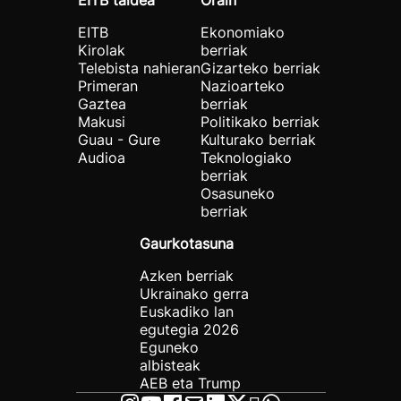
EITB taldea
Orain
EITB
Ekonomiako
Kirolak
berriak
Telebista nahieran
Gizarteko berriak
Primeran
Nazioarteko
Gaztea
berriak
Makusi
Politikako berriak
Guau - Gure
Kulturako berriak
Audioa
Teknologiako
berriak
Osasuneko
berriak
Gaurkotasuna
Azken berriak
Ukrainako gerra
Euskadiko lan
egutegia 2026
Eguneko
albisteak
AEB eta Trump