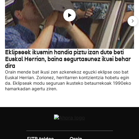
Eklipseek ikusmin handia piztu izan dute beti
Euskal Herrian, baina segurtasunez ikusi behar
dira
Orain mende bat ikusi zen azkenekoz eguzki eklipse oso bat
Euskal Herrian. Zorionez, herritarren kontzientzia hobetu egin
da. Eklipseak modu seguruan ikusteko betaurrekoak 1990eko
hamarkadan agertu ziren.