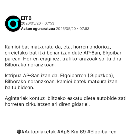
EITB
2026/05/20 - 07:53
Azken eguneratzea
2026/05/20 - 07:53
Kamioi bat matxuratu da, eta, horren ondorioz,
erreietako bat itxi behar izan dute AP-8an, Elgoibar
parean. Horren eraginez, trafiko-arazoak sortu dira
Bilborako noranzkoan.
Istripua AP-8an izan da, Elgoibarren (Gipuzkoa),
Bilborako noranzkoan, kamioi batek matxura izan
baitu bidean.
Agintariek kontuz ibiltzeko eskatu diete autobide zati
horretan zirkulatzen ari diren gidariei.
🟠
#Autopilaketak
#Ap8
Km 69
#Elgoibar
-en