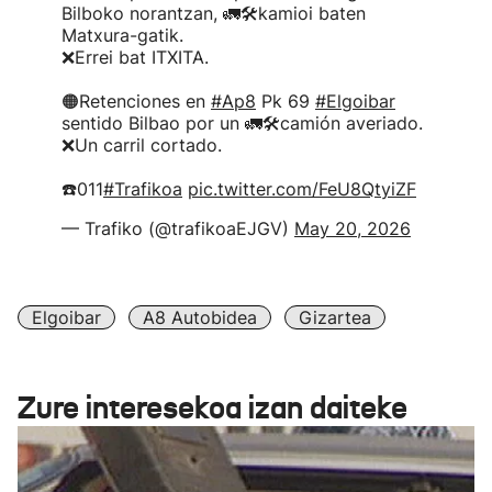
Bilboko norantzan, 🚛🛠️kamioi baten
Matxura-gatik.
❌Errei bat ITXITA.
🟠Retenciones en
#Ap8
Pk 69
#Elgoibar
sentido Bilbao por un 🚛🛠️camión averiado.
❌Un carril cortado.
☎️011
#Trafikoa
pic.twitter.com/FeU8QtyiZF
— Trafiko (@trafikoaEJGV)
May 20, 2026
Elgoibar
A8 Autobidea
Gizartea
Zure interesekoa izan daiteke