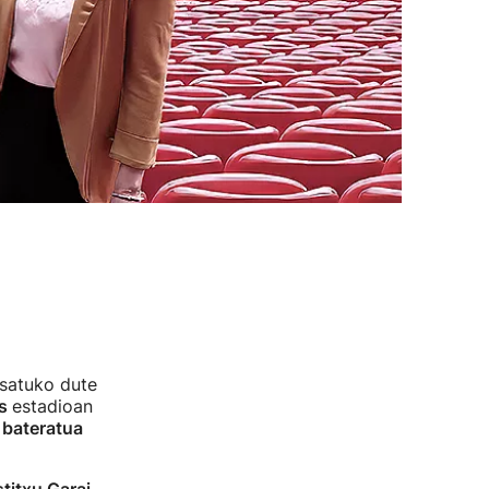
osatuko dute
s
estadioan
 bateratua