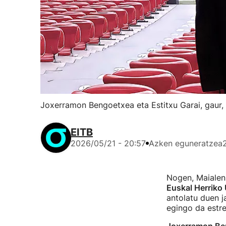
Joxerramon Bengoetxea eta Estitxu Garai, gaur,
EITB
2026/05/21 - 20:57
Azken eguneratzea
Nogen, Maialen 
Euskal Herriko 
antolatu duen j
egingo da estre