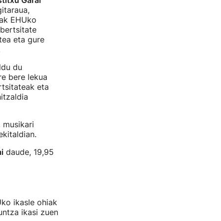
titxu Garai
itaraua,
tiak EHUko
bertsitate
tea eta gure
.
ldu du
re bere lekua
tsitateak eta
itzaldia
, musikari
kitaldian.
i
daude, 19,95
ko ikasle ohiak
ntza ikasi zuen