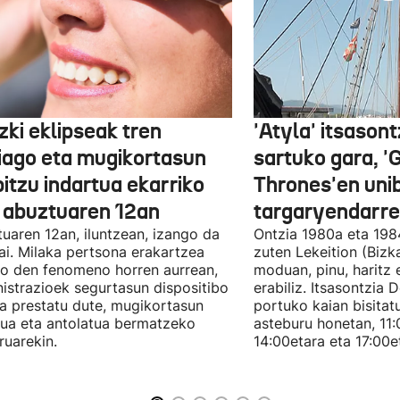
zki eklipseak tren
'Atyla' itsasont
iago eta mugikortasun
sartuko gara, '
itzu indartua ekarriko
Thrones'en uni
u abuztuaren 12an
targaryendarre
uaren 12an, iluntzean, izango da
Ontzia 1980a eta 198
ai. Milaka pertsona erakartzea
zuten Lekeition (Bizka
o den fenomeno horren aurrean,
moduan, pinu, haritz 
istrazioek segurtasun dispositibo
erabiliz. Itsasontzia 
a prestatu dute, mugikortasun
portuko kaian bisitat
ua eta antolatua bermatzeko
asteburu honetan, 11:
ruarekin.
14:00etara eta 17:00e