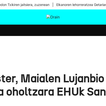
|
don Txikiren jaitsiera, zuzenean
Elkanoren lehorreratzea Getaria
tura
Ikusmiran
Egural
Osasuna
Teknologia
ter, Maialen Lujanbi
ira oholtzara EHUk S