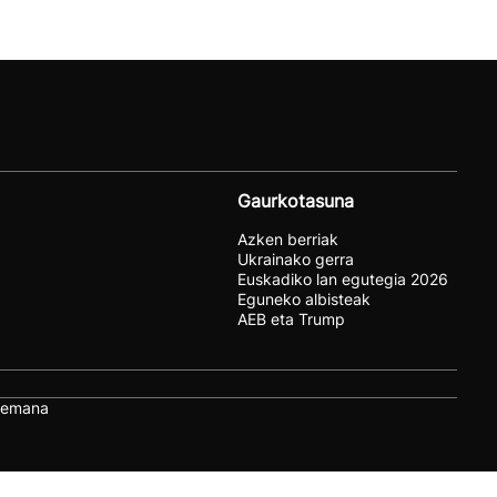
Gaurkotasuna
Azken berriak
Ukrainako gerra
Euskadiko lan egutegia 2026
Eguneko albisteak
AEB eta Trump
remana