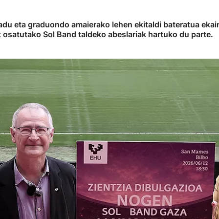
adu eta graduondo amaierako lehen ekitaldi bateratua ekai
ez osatutako Sol Band taldeko abeslariak hartuko du parte.