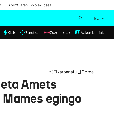
|
n
Abuztuaren 12ko eklipsea
EU
dia
Klisk
Zuretzat
Zuzenekoak
Azken berriak
Klisk
Zuzenekoak
Zuretzat
Elkarbanatu
Gorde
o eta Amets
Azken berriak
an Mames egingo