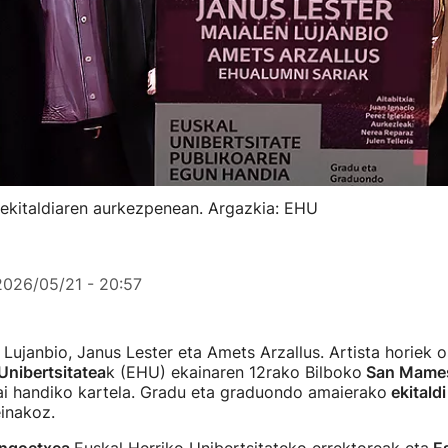
 ekitaldiaren aurkezpenean. Argazkia: EHU
2026/05/21 - 20:57
Lujanbio, Janus Lester eta Amets Arzallus. Artista horiek 
Unibertsitatea
k (EHU) ekainaren 12rako Bilboko
San Mame
ai handiko kartela. Gradu eta graduondo amaierako
ekitaldi
inakoz.