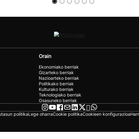
Orain
Ekonomiako berriak
Gizarteko berriak
Nazioarteko berriak
Politikako berriak
Kulturako berriak
Teknologiako berriak
Osasuneko berriak
utasun politika
Lege oharra
Cookie politika
Cookieen konfigurazioa
Har