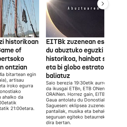
zi historikoan
EITBk zuzenean eskainiko
Game of
du abuztuko eguzki eklipse
bertsoko
historikoa, hainbat seinale
n ontzian
eta bi globo estratosferiko
4a bitartean egin
baliatuz
ia), artisau
Saio berezia 19:30etik aurrera izango
eta iroko egurra
da ikusgai ETBn, ETB ONen eta
Donostiako
ORAINen. Horrez gain, EITBk Eklipse
u ahalko da
Gaua antolatu du Donostiako
00etatik
Saguesen: eklipsea zuzenean ikustek
tatik 21:00etara.
pantailak, musika eta behaketa modu
seguruan egiteko betaurrekoak izang
dira bertan.