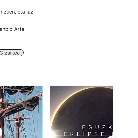
n zuen, eta iaz
janbio Arte
Gizartea