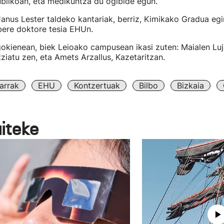
ublikoan, eta medikuntza du ogibide egun.
anus Lester taldeko kantariak, berriz, Kimikako Gradua egi
bere doktore tesia EHUn.
gokienean, biek Leioako campusean ikasi zuten: Maialen Lu
tziatu zen, eta Amets Arzallus, Kazetaritzan.
arrak
EHU
Kontzertuak
Bilbo
Bizkaia
aiteke