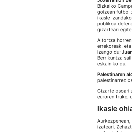
Joxerramon B
Bizkaiko Campu
goizean futbol 
ikasle izandako
publikoa defend
gizarteari egit
Aitortza horren
errekoreak, eta
izango du;
Juan 
Berrikuntza sai
eskainiko du.
Palestinaren a
palestinarrez o
Gizarte osoari 
euroren truke, 
Ikasle ohi
Aurkezpenean, 
izateari. Zehaz