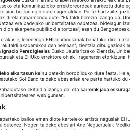
engoetxea
Euskal Herriko Unibertsitateko errektoreak eta
Es
seko eta Komunikazioko errektoreordeak aurkeztu dute eg
zelaian bertan egin duten agerraldian. Parte-hartzaile guz
ak direla nabarmendu dute. "Ekitaldi berezia izango da. Uni
atzea ere badelako unibertsitatea ospatzea, bidelagun iza
en dion ekarpena publikoki aitortzea", esan du Bengoetxeak
 erakusle, lehenengo EHUalumni sariak banatuko direla aza
 "ekitaldi akademikoa den heinean", zientzia dibulgazioak e
Ignacio Perez Iglesias
Eusko Jaurlaritzako Zientzia, Uniber
lburuak eta EHUko errektore ohiak 'Iraganaren etorkizuna' h
ldeko elkartasun keinu
batekin borobilduko dute festa. Hala
satutako Sol Band taldeko abeslariak ere parte hartuko du e
zabaldutako ekitaldia izango da, eta
sarrerak jada eskuraga
unibertsitatearen web gunean.
ak
aparteko balioa eman diote karteleko artista nagusiak EHU
tu dutenez, Nogen taldeko abeslari Ane Negueruelak Mediku