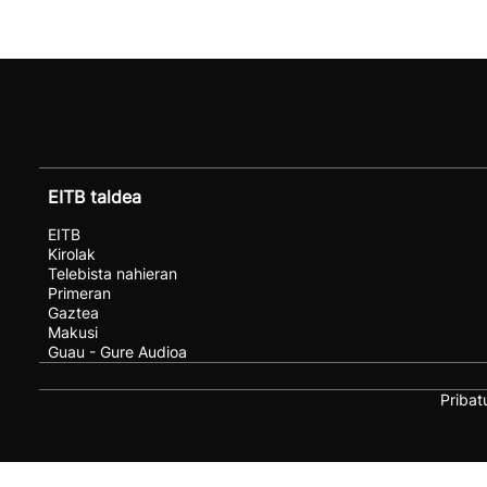
EITB taldea
EITB
Kirolak
Telebista nahieran
Primeran
Gaztea
Makusi
Guau - Gure Audioa
Pribat