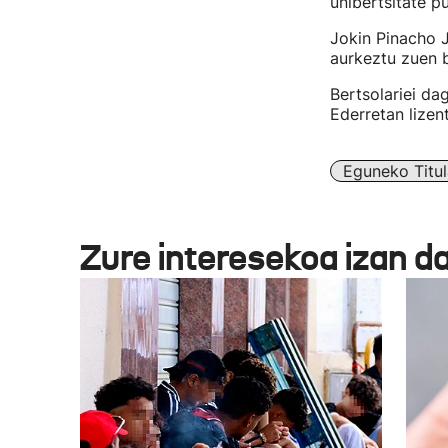
unibertsitate p
Jokin Pinacho J
aurkeztu zuen 
Bertsolariei da
Ederretan lizen
Eguneko Titul
Zure interesekoa izan d