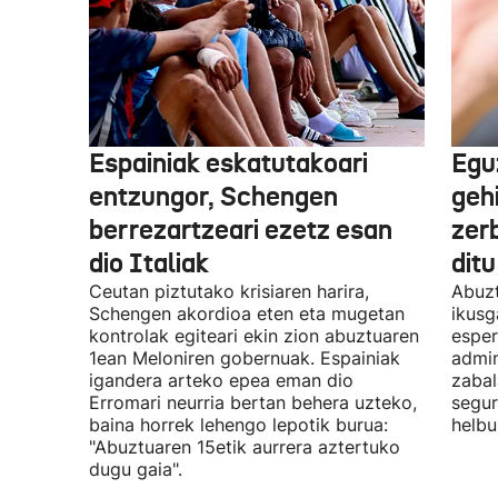
Espainiak eskatutakoari
Egu
entzungor, Schengen
geh
berrezartzeari ezetz esan
zerb
dio Italiak
dit
Ceutan piztutako krisiaren harira,
Abuzt
Schengen akordioa eten eta mugetan
ikusg
kontrolak egiteari ekin zion abuztuaren
esper
1ean Meloniren gobernuak. Espainiak
admin
igandera arteko epea eman dio
zabal
Erromari neurria bertan behera uzteko,
segur
baina horrek lehengo lepotik burua:
helbu
"Abuztuaren 15etik aurrera aztertuko
dugu gaia".