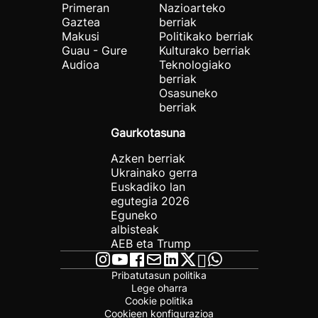
Primeran
Nazioarteko
Gaztea
berriak
Makusi
Politikako berriak
Guau - Gure
Kulturako berriak
Audioa
Teknologiako
berriak
Osasuneko
berriak
Gaurkotasuna
Azken berriak
Ukrainako gerra
Euskadiko lan
egutegia 2026
Eguneko
albisteak
AEB eta Trump
Pribatutasun politika
Lege oharra
Cookie politika
Cookieen konfigurazioa