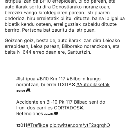
Istripua izan da BI-10 errepidean, Bilbo parean, eta
auto ilarak sortu dira Donostiarako noranzkoan,
bereziki Fango kiroldegiaren parean. Istripuaren
ondorioz, hiru erreietatik bi itxi dituzte, baina ibilgailua
bidetik kendu ostean, errei guztiak zabaldu dituzte
berriro. Pertsona bat zauritu da istripuan.
Goizean goiz, bestalde, auto ilarak izan dira Leioako
errepidean, Leioa parean, Bilborako noranzkoan, eta
baita N-644 errepidean ere, Santurtzin.
#Istripua
#Bi10
Km 117
#Bilbo
-n Irungo
norantzan, bi errei ITXITA❌.
#Autopilaketak
🚗🚗🚚.
Accidente en Bi-10 Pk 117 Bilbao sentido
Irun, dos carriles CORTADOS❌.
Retenciones 🚗🚗🚚
☎️011
#Trafikoa
pic.twitter.com/ytF2sqrqhO