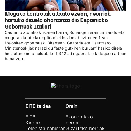
Mugako kontrolak altxatu ezean, neurriak
hartuko dituela ohartarazi dio Espainiako
Gobernuak Italiari
Ceutan piztutako krisiaren harira, Schengen eremua kendu eta
mugetan kontrolak egiteari ekin zion abuztuaren 1ean
Meloniren gobernuak. Bitartean, Gazteria eta Haurtzaro
Ministerioak jakinarazi du “aste gutxiren buruan” hasiko direla
hiri autonomora heldutako 1.342 adingabeak erkidegoen artean
banatzen.
EITB taldea
Orain
EITB
Ekonomiako
Kirolak
berriak
Telebista nahieran
Gizarteko berriak