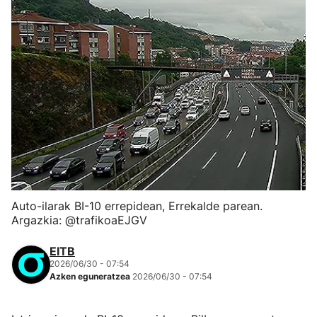
Auto-ilarak BI-10 errepidean, Errekalde parean.
Argazkia: @trafikoaEJGV
EITB
2026/06/30 - 07:54
Azken eguneratzea
2026/06/30 - 07:54