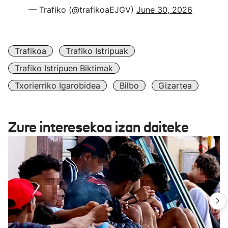
— Trafiko (@trafikoaEJGV)
June 30, 2026
Trafikoa
Trafiko Istripuak
Trafiko Istripuen Biktimak
Txorierriko Igarobidea
Bilbo
Gizartea
Zure interesekoa izan daiteke